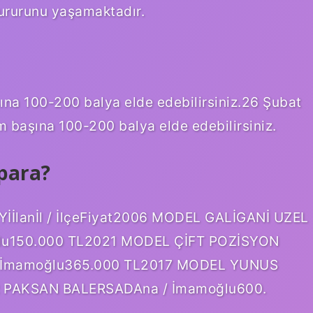
gururunu yaşamaktadır.
ına 100-200 balya elde edebilirsiniz.26 Şubat
m başına 100-200 balya elde edebilirsiniz.
para?
İlanİl / İlçeFiyat2006 MODEL GALİGANİ UZEL
lu150.000 TL2021 MODEL ÇİFT POZİSYON
İmamoğlu365.000 TL2017 MODEL YUNUS
R PAKSAN BALERSADAna / İmamoğlu600.