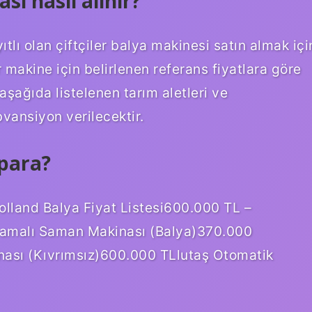
sı nasıl alınır?
yıtlı olan çiftçiler balya makinesi satın almak içi
 makine için belirlenen referans fiyatlara göre
aşağıda listelenen tarım aletleri ve
vansiyon verilecektir.
 para?
olland Balya Fiyat Listesi600.000 TL –
malı Saman Makinası (Balya)370.000
nası (Kıvrımsız)600.000 TLlutaş Otomatik