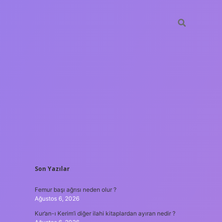
SIDEBAR
Son Yazılar
ilbet giri
Femur başı ağrısı neden olur ?
Ağustos 6, 2026
Kur’an-ı Kerim’i diğer ilahi kitaplardan ayıran nedir ?