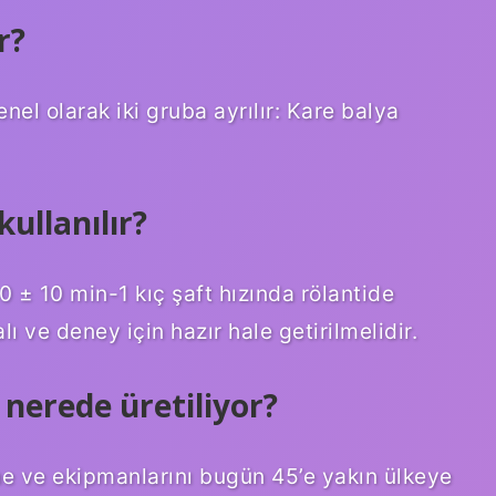
r?
nel olarak iki gruba ayrılır: Kare balya
ullanılır?
0 ± 10 min-1 kıç şaft hızında rölantide
lı ve deney için hazır hale getirilmelidir.
nerede üretiliyor?
ne ve ekipmanlarını bugün 45’e yakın ülkeye