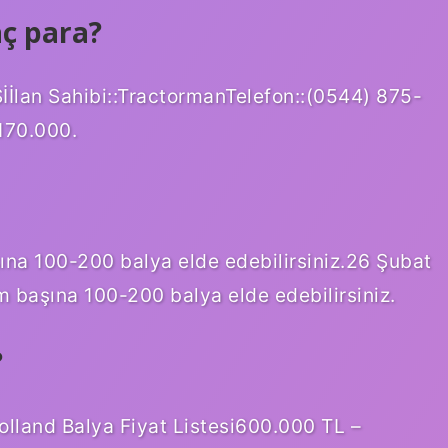
aç para?
an Sahibi::TractormanTelefon::(0544) 875-
170.000.
ına 100-200 balya elde edebilirsiniz.26 Şubat
m başına 100-200 balya elde edebilirsiniz.
?
olland Balya Fiyat Listesi600.000 TL –