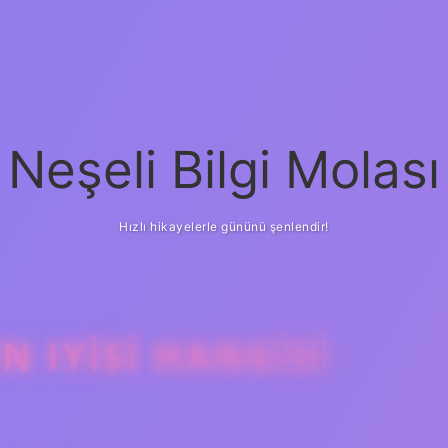
Neşeli Bilgi Molası
Hızlı hikayelerle gününü şenlendir!
N IYISI HANGISI