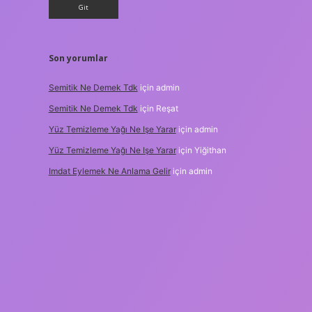
Son yorumlar
Semitik Ne Demek Tdk
için
admin
Semitik Ne Demek Tdk
için
Reşat
Yüz Temizleme Yağı Ne Işe Yarar
için
admin
Yüz Temizleme Yağı Ne Işe Yarar
için
Yiğithan
Imdat Eylemek Ne Anlama Gelir
için
admin