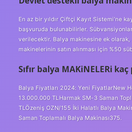
Devlet destekli balya makina
En az bir yıldır Çiftçi Kayıt Sistemi’ne ka
başvuruda bulunabilirler. Sübvansiyonlar
verilecektir. Balya makinesine ek olarak, 
makinelerinin satın alınması için %50 süb
Sıfır balya MAKiNELERi kaç
Balya Fiyatları 2024: Yeni FiyatlarNew H
13.000.000 TLHarmak SM-3 Saman Topla
TLÖzeniş OZN/155 İki Halatlı Balya Maki
Saman Toplamalı Balya Makinası375.