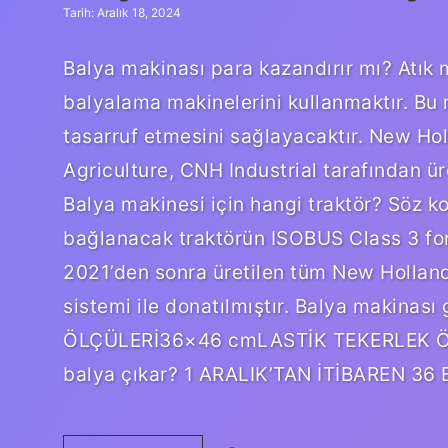
Tarih: Aralık 18, 2024
Balya makinası para kazandırır mı? Atık 
balyalama makinelerini kullanmaktır. Bu 
tasarruf etmesini sağlayacaktır. New Ho
Agriculture, CNH Industrial tarafından ür
Balya makinesi için hangi traktör? Söz k
bağlanacak traktörün ISOBUS Class 3 fo
2021’den sonra üretilen tüm New Holland
sistemi ile donatılmıştır. Balya makin
ÖLÇÜLERİ36×46 cmLASTİK TEKERLEK ÖLÇ
balya çıkar? 1 ARALIK’TAN İTİBAREN 36 