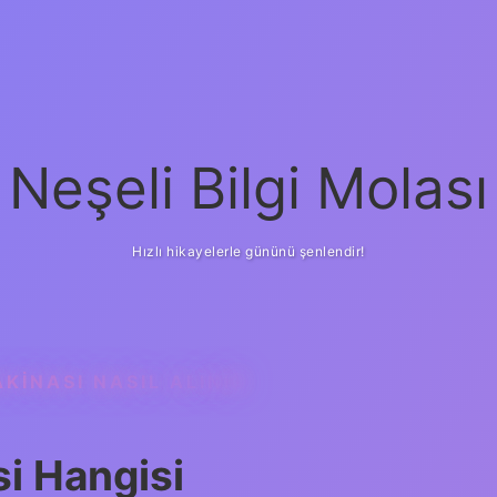
Neşeli Bilgi Molası
Hızlı hikayelerle gününü şenlendir!
KINASI NASIL ALINIR
si Hangisi