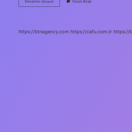
Balya
Devamını okuyun
Yorum Bırak
Makinesi
En
Iyisi
Hangisi
https://btnagency.com
https://cafu.com.tr
https://