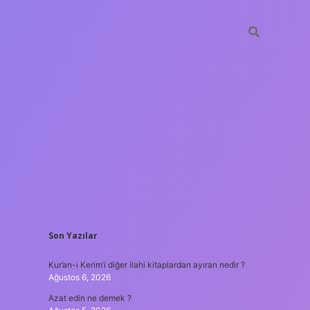
SIDEBAR
Son Yazılar
ilbet giriş
Kur’an-ı Kerim’i diğer ilahi kitaplardan ayıran nedir ?
Ağustos 6, 2026
Azat edin ne demek ?