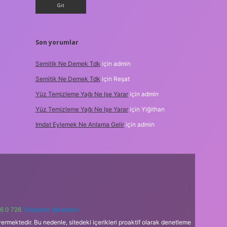
Son yorumlar
Semitik Ne Demek Tdk
için
admin
Semitik Ne Demek Tdk
için
Reşat
Yüz Temizleme Yağı Ne Işe Yarar
için
admin
Yüz Temizleme Yağı Ne Işe Yarar
için
Yiğithan
Imdat Eylemek Ne Anlama Gelir
için
admin
6 0 726
Telegram: @karabul
ermektedir. Bu nedenle, sitedeki içerikleri proaktif olarak denetleme