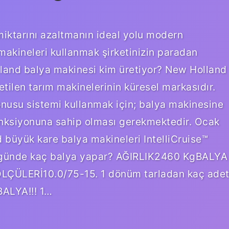
miktarını azaltmanın ideal yolu modern
makineleri kullanmak şirketinizin paradan
lland balya makinesi kim üretiyor? New Holland
etilen tarım makinelerinin küresel markasıdır.
onusu sistemi kullanmak için; balya makinesine
nksiyonuna sahip olması gerekmektedir. Ocak
 büyük kare balya makineleri IntelliCruise™
ası günde kaç balya yapar? AĞIRLIK2460 KgBALYA
ÜLERİ10.0/75-15. 1 dönüm tarladan kaç ade
BALYA!!! 1…