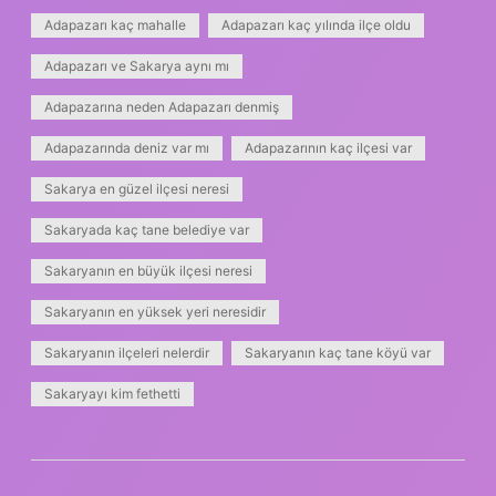
Adapazarı kaç mahalle
Adapazarı kaç yılında ilçe oldu
Adapazarı ve Sakarya aynı mı
Adapazarına neden Adapazarı denmiş
Adapazarında deniz var mı
Adapazarının kaç ilçesi var
Sakarya en güzel ilçesi neresi
Sakaryada kaç tane belediye var
Sakaryanın en büyük ilçesi neresi
Sakaryanın en yüksek yeri neresidir
Sakaryanın ilçeleri nelerdir
Sakaryanın kaç tane köyü var
Sakaryayı kim fethetti