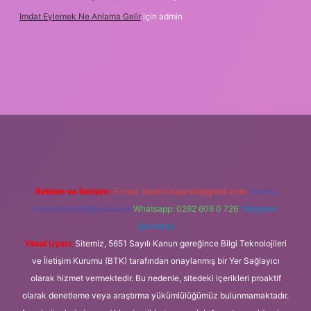
Imdat Eylemek Ne Anlama Gelir
için
admin
et giriş
Reklam ve İletişim:
E-mail:
backlinkpaneli@gmail.com
Teams:
forumhizmeti@gmail.com
Whatsapp: 0262 606 0 726
Telegram:
@karabul
Yasal Uyarı:
Sitemiz, 5651 Sayılı Kanun gereğince Bilgi Teknolojileri
ve İletişim Kurumu (BTK) tarafından onaylanmış bir Yer Sağlayıcı
olarak hizmet vermektedir. Bu nedenle, sitedeki içerikleri proaktif
olarak denetleme veya araştırma yükümlülüğümüz bulunmamaktadır.