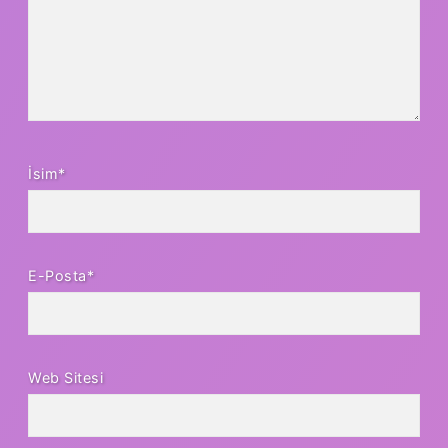
İsim*
E-Posta*
Web Sitesi