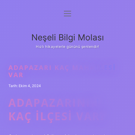
menüyü
Anasayfa
aç
Gizlilik Politikası
Neşeli Bilgi Molası
Yasal Uyarı
Hızlı hikayelerle gününü şenlendir!
Hakkımızda
ADAPAZARI KAÇ MAHALLESI
VAR
Tarih: Ekim 4, 2024
ADAPAZARININ
KAÇ ILÇESI VAR?