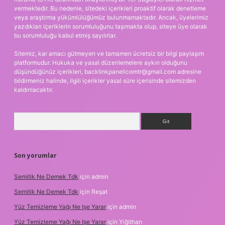
vermektedir. Bu nedenle, sitedeki içerikleri proaktif olarak denetleme
veya araştırma yükümlülüğümüz bulunmamaktadır. Ancak, üyelerimiz
yazdıkları içeriklerin sorumluluğunu taşımakta olup, siteye üye olarak
bu sorumluluğu kabul etmiş sayılırlar.
Sitemiz, kar amacı gütmeyen ve tamamen ücretsiz bir bilgi paylaşım
platformudur. Hukuka ve yasal düzenlemelere aykırı olduğunu
düşündüğünüz içerikleri,
backlinkpanelicomtr@gmail.com
adresine
bildirmeniz halinde, ilgili içerikler yasal süre içerisinde sitemizden
kaldırılacaktır.
Arama
Son yorumlar
Semitik Ne Demek Tdk
için
admin
Semitik Ne Demek Tdk
için
Reşat
Yüz Temizleme Yağı Ne Işe Yarar
için
admin
Yüz Temizleme Yağı Ne Işe Yarar
için
Yiğithan