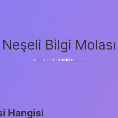
Neşeli Bilgi Molası
Hızlı hikayelerle gününü şenlendir!
si Hangisi