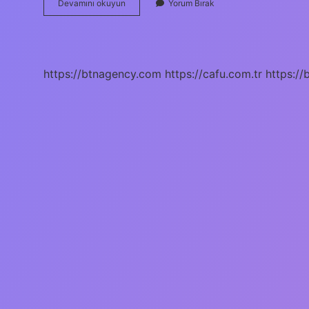
Balya
Devamını okuyun
Yorum Bırak
Makinesi
En
Iyisi
Hangisi
https://btnagency.com
https://cafu.com.tr
https://