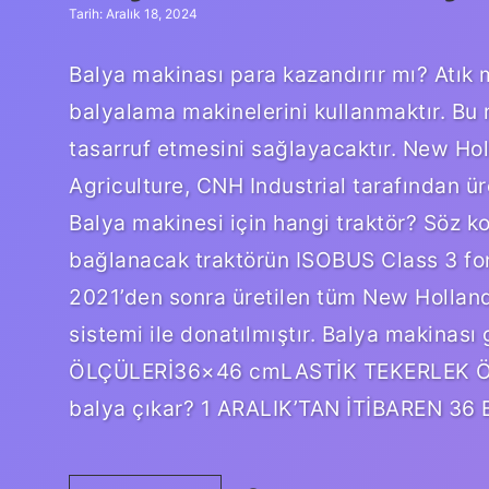
Tarih: Aralık 18, 2024
Balya makinası para kazandırır mı? Atık 
balyalama makinelerini kullanmaktır. Bu 
tasarruf etmesini sağlayacaktır. New Ho
Agriculture, CNH Industrial tarafından ür
Balya makinesi için hangi traktör? Söz k
bağlanacak traktörün ISOBUS Class 3 fo
2021’den sonra üretilen tüm New Holland
sistemi ile donatılmıştır. Balya makin
ÖLÇÜLERİ36×46 cmLASTİK TEKERLEK ÖLÇ
balya çıkar? 1 ARALIK’TAN İTİBAREN 36 