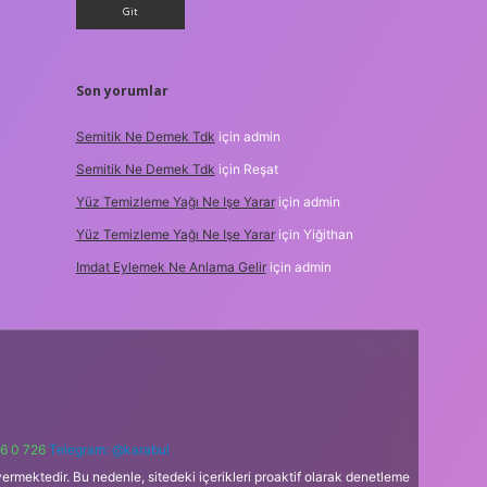
Son yorumlar
Semitik Ne Demek Tdk
için
admin
Semitik Ne Demek Tdk
için
Reşat
Yüz Temizleme Yağı Ne Işe Yarar
için
admin
Yüz Temizleme Yağı Ne Işe Yarar
için
Yiğithan
Imdat Eylemek Ne Anlama Gelir
için
admin
6 0 726
Telegram: @karabul
ermektedir. Bu nedenle, sitedeki içerikleri proaktif olarak denetleme