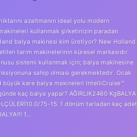
miktarını azaltmanın ideal yolu modern
makineleri kullanmak şirketinizin paradan
lland balya makinesi kim üretiyor? New Holland
etilen tarım makinelerinin küresel markasıdır.
onusu sistemi kullanmak için; balya makinesine
nksiyonuna sahip olması gerekmektedir. Ocak
 büyük kare balya makineleri IntelliCruise™
ası günde kaç balya yapar? AĞIRLIK2460 KgBALYA
ÜLERİ10.0/75-15. 1 dönüm tarladan kaç ade
BALYA!!! 1…