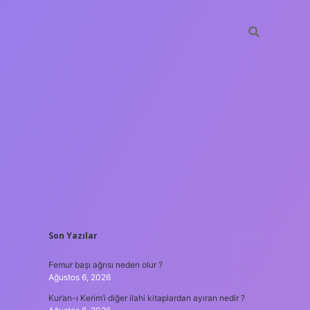
SIDEBAR
Son Yazılar
ilbet gir
Femur başı ağrısı neden olur ?
Ağustos 6, 2026
Kur’an-ı Kerim’i diğer ilahi kitaplardan ayıran nedir ?