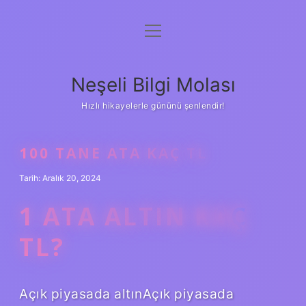
menüyü
Anasayfa
aç
Gizlilik Politikası
Neşeli Bilgi Molası
Yasal Uyarı
Hızlı hikayelerle gününü şenlendir!
Hakkımızda
100 TANE ATA KAÇ TL
Tarih: Aralık 20, 2024
1 ATA ALTIN KAÇ
TL?
Açık piyasada altınAçık piyasada