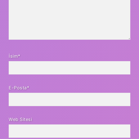
İsim*
E-Posta*
Web Sitesi