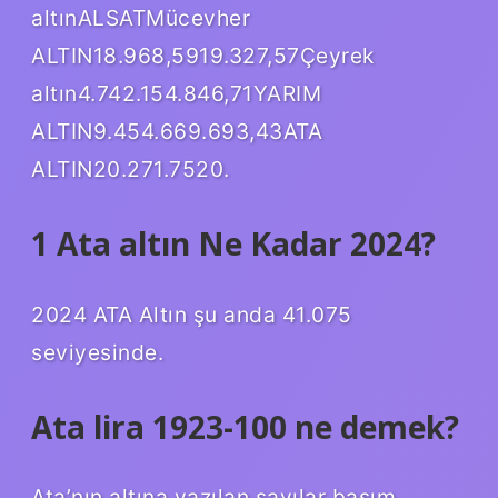
altınALSATMücevher
ALTIN18.968,5919.327,57Çeyrek
altın4.742.154.846,71YARIM
ALTIN9.454.669.693,43ATA
ALTIN20.271.7520.
1 Ata altın Ne Kadar 2024?
2024 ATA Altın şu anda 41.075
seviyesinde.
Ata lira 1923-100 ne demek?
Ata’nın altına yazılan sayılar basım