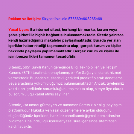
Reklam ve İletişim:
Skype: live:.cid.575569c608265c69
Yasal Uyarı:
Bu internet sitesi, herhangi bir marka, kurum veya
şahıs şirketi ile hiçbir bağlantısı bulunmamaktadır. Sitede yalnızca
kendi hazırladığımız makaleler paylaşılmaktadır. Burada yer alan
içerikler haber niteliği taşımamakta olup, gerçek kurum ve kişiler
hakkında paylaşım yapılmamaktadır. Gerçek kurum ve kişiler ile
isim benzerlikleri tamamen tesadüfidir.
Sitemiz, 5651 Sayılı Kanun gereğince Bilgi Teknolojileri ve İletişim
Kurumu (BTK) tarafından onaylanmış bir Yer Sağlayıcı olarak hizmet
vermektedir. Bu nedenle, sitedeki içerikleri proaktif olarak denetleme
veya araştırma yükümlülüğümüz bulunmamaktadır. Ancak, üyelerimiz
yazdıkları içeriklerin sorumluluğunu taşımakta olup, siteye üye olarak
bu sorumluluğu kabul etmiş sayılırlar.
Sitemiz, kar amacı gütmeyen ve tamamen ücretsiz bir bilgi paylaşım
platformudur. Hukuka ve yasal düzenlemelere aykırı olduğunu
düşündüğünüz içerikleri,
backlinkpanelicomtr@gmail.com
adresine
bildirmeniz halinde, ilgili içerikler yasal süre içerisinde sitemizden
kaldırılacaktır.