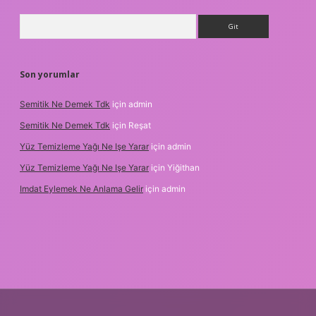
Arama
Son yorumlar
Semitik Ne Demek Tdk
için
admin
Semitik Ne Demek Tdk
için
Reşat
Yüz Temizleme Yağı Ne Işe Yarar
için
admin
Yüz Temizleme Yağı Ne Işe Yarar
için
Yiğithan
Imdat Eylemek Ne Anlama Gelir
için
admin
iş