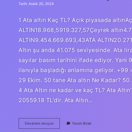
Tarih: Aralık 20, 2024
1 Ata altın Kaç TL? Açık piyasada altın
ALTIN18.968,5919.327,57Çeyrek altın4.
ALTIN9.454.669.693,43ATA ALTIN20.271.
Altın şu anda 41.075 seviyesinde. Ata li
sayılar basım tarihini ifade ediyor. Yan
ilanıyla başladığı anlamına geliyor. +99 
29 Ekim. 50 tane Ata altın Ne Kadar? 50 
4 Ata Altın ne kadar ve kaç TL? Ata Altın’
20559.18 TL’dir. Ata Altın…
100
Devamını okuyun
Yorum Bırak
Tane