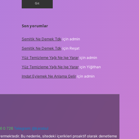
Son yorumlar
Semitik Ne Demek Tdk
için
admin
Semitik Ne Demek Tdk
için
Reşat
Yüz Temizleme Yağı Ne Işe Yarar
için
admin
Yüz Temizleme Yağı Ne Işe Yarar
için
Yiğithan
Imdat Eylemek Ne Anlama Gelir
için
admin
6 0 726
Telegram: @karabul
ermektedir. Bu nedenle, sitedeki içerikleri proaktif olarak denetleme