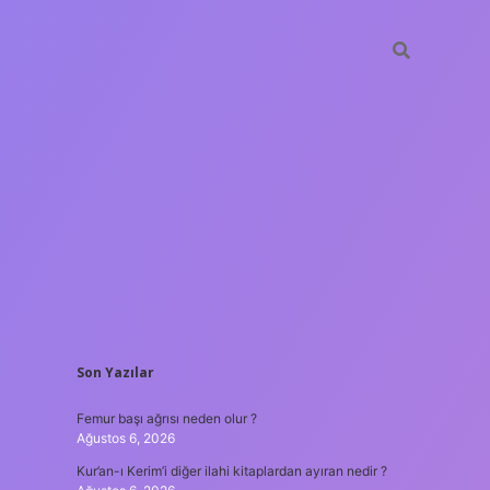
SIDEBAR
Son Yazılar
ilbet giriş
Femur başı ağrısı neden olur ?
Ağustos 6, 2026
Kur’an-ı Kerim’i diğer ilahi kitaplardan ayıran nedir ?