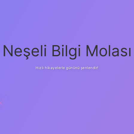
Neşeli Bilgi Molası
Hızlı hikayelerle gününü şenlendir!
K