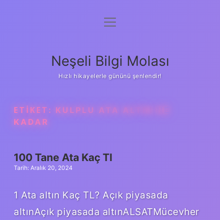
menüyü
Anasayfa
aç
Gizlilik Politikası
Neşeli Bilgi Molası
Yasal Uyarı
Hızlı hikayelerle gününü şenlendir!
Hakkımızda
ETIKET:
KULPLU ATA ALTIN NE
KADAR
100 Tane Ata Kaç Tl
Tarih: Aralık 20, 2024
1 Ata altın Kaç TL? Açık piyasada
altınAçık piyasada altınALSATMücevher