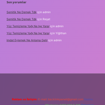
Son yorumlar
Semitik Ne Demek Tdk
için
admin
Semitik Ne Demek Tdk
için
Reşat
Yüz Temizleme Yağı Ne Işe Yarar
için
admin
Yüz Temizleme Yağı Ne Işe Yarar
için
Yiğithan
Imdat Eylemek Ne Anlama Gelir
için
admin
ilbet giriş
Reklam ve İletişim:
E-mail:
backlinkpaneli@gmail.com
Teams: