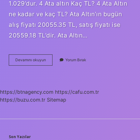
1.029’dur. 4 Ata altın Kaç TL? 4 Ata Altın
ne kadar ve kaç TL? Ata Altın’ın bugün
alış fiyatı 20055.35 TL, satış fiyatı ise
20559.18 TL’dir. Ata Altın…
100
Devamını okuyun
Yorum Bırak
Tane
Ata
Kaç
Tl
https://btnagency.com
https://cafu.com.tr
https://buzu.com.tr
Sitemap
Son Yazılar