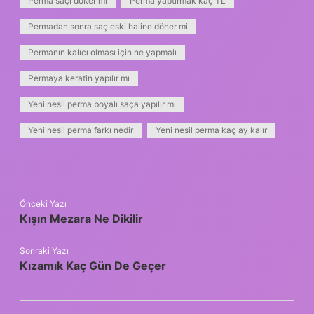
Perma saçı döker mi
Perma yaptırmak kaç TL
Permadan sonra saç eski haline döner mi
Permanın kalıcı olması için ne yapmalı
Permaya keratin yapılır mı
Yeni nesil perma boyalı saça yapılır mı
Yeni nesil perma farkı nedir
Yeni nesil perma kaç ay kalır
Önceki Yazı
Kışın Mezara Ne Dikilir
Sonraki Yazı
Kızamık Kaç Gün De Geçer