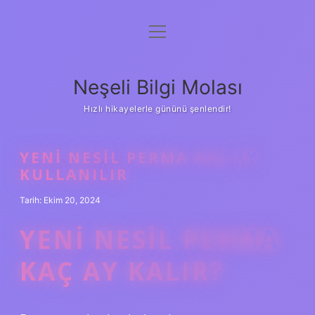
menüyü
Anasayfa
aç
Gizlilik Politikası
Neşeli Bilgi Molası
Yasal Uyarı
Hızlı hikayelerle gününü şenlendir!
Hakkımızda
YENI NESIL PERMA KAÇ AY
KULLANILIR
Tarih: Ekim 20, 2024
YENI NESIL PERMA
KAÇ AY KALIR?