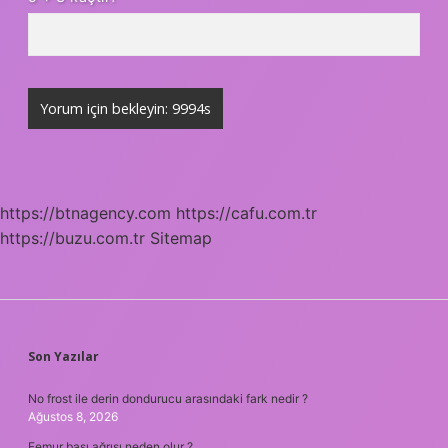
https://btnagency.com
https://cafu.com.tr
https://buzu.com.tr
Sitemap
SIDEBAR
Son Yazılar
No frost ile derin dondurucu arasındaki fark nedir ?
Ağustos 8, 2026
Femur başı ağrısı neden olur ?