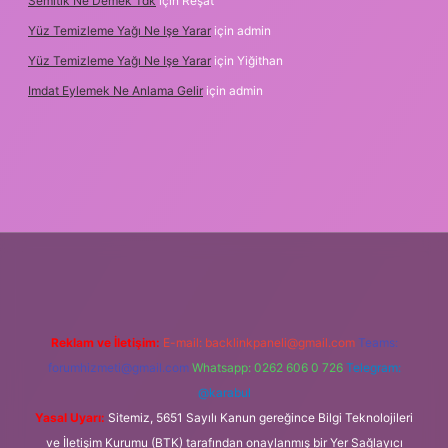
Semitik Ne Demek Tdk
için
Reşat
Yüz Temizleme Yağı Ne Işe Yarar
için
admin
Yüz Temizleme Yağı Ne Işe Yarar
için
Yiğithan
Imdat Eylemek Ne Anlama Gelir
için
admin
bet giriş
Reklam ve İletişim:
E-mail:
backlinkpaneli@gmail.com
Teams:
forumhizmeti@gmail.com
Whatsapp: 0262 606 0 726
Telegram:
@karabul
Yasal Uyarı:
Sitemiz, 5651 Sayılı Kanun gereğince Bilgi Teknolojileri
ve İletişim Kurumu (BTK) tarafından onaylanmış bir Yer Sağlayıcı