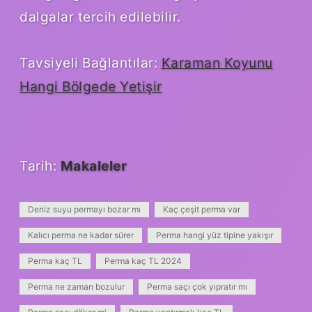
dalgalar tercih edilebilir.
Tavsiyeli Bağlantılar:
Karaman Koyunu
Hangi Bölgede Yetişir
Tarih:
Makaleler
Deniz suyu permayı bozar mı
Kaç çeşit perma var
Kalıcı perma ne kadar sürer
Perma hangi yüz tipine yakışır
Perma kaç TL
Perma kaç TL 2024
Perma ne zaman bozulur
Perma saçı çok yıpratır mı