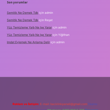
Son yorumlar
Semitik Ne Demek Tdk
için
admin
Semitik Ne Demek Tdk
için
Reşat
Yüz Temizleme Yağı Ne Işe Yarar
için
admin
Yüz Temizleme Yağı Ne Işe Yarar
için
Yiğithan
Imdat Eylemek Ne Anlama Gelir
için
admin
ilbet giriş
Reklam ve İletişim:
E-mail:
backlinkpaneli@gmail.com
Teams: