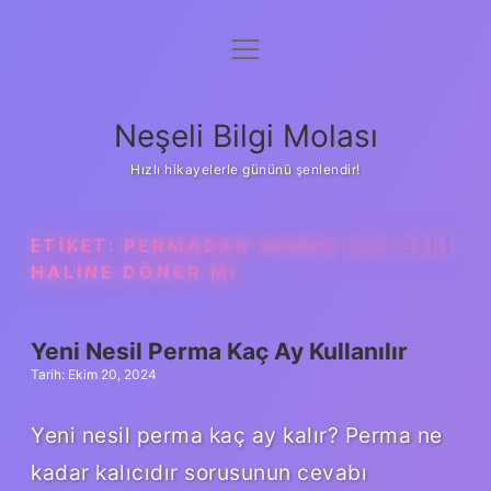
menüyü
Anasayfa
aç
Gizlilik Politikası
Neşeli Bilgi Molası
Yasal Uyarı
Hızlı hikayelerle gününü şenlendir!
Hakkımızda
ETIKET:
PERMADAN SONRA SAÇ ESKI
HALINE DÖNER MI
Yeni Nesil Perma Kaç Ay Kullanılır
Tarih: Ekim 20, 2024
Yeni nesil perma kaç ay kalır? Perma ne
kadar kalıcıdır sorusunun cevabı