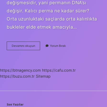
değişmesidir, yani permanın DNA’sı
değişir. Kalıcı perma ne kadar sürer?
Orta uzunluktaki saçlarda orta kalınlıkta
bukleler elde etmek amacıyla…
Yeni
Devamını okuyun
Yorum Bırak
Nesil
Perma
Kaç
Ay
Kullanılır
https://btnagency.com
https://cafu.com.tr
https://buzu.com.tr
Sitemap
Son Yazılar