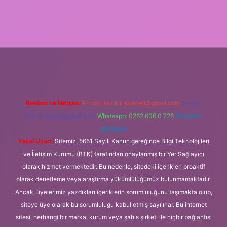
lbet giriş
Reklam ve İletişim:
E-mail:
backlinkpaneli@gmail.com
Teams:
forumhizmeti@gmail.com
Whatsapp: 0262 606 0 726
Telegram:
@karabul
Yasal Uyarı:
Sitemiz, 5651 Sayılı Kanun gereğince Bilgi Teknolojileri
ve İletişim Kurumu (BTK) tarafından onaylanmış bir Yer Sağlayıcı
olarak hizmet vermektedir. Bu nedenle, sitedeki içerikleri proaktif
olarak denetleme veya araştırma yükümlülüğümüz bulunmamaktadır.
Ancak, üyelerimiz yazdıkları içeriklerin sorumluluğunu taşımakta olup,
siteye üye olarak bu sorumluluğu kabul etmiş sayılırlar. Bu internet
sitesi, herhangi bir marka, kurum veya şahıs şirketi ile hiçbir bağlantısı