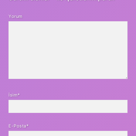
Yorum
İsim*
E-Posta*