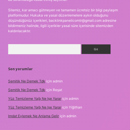
Sitemiz, kar amacı gütmeyen ve tamamen ücretsiz bir bilgi paylaşım
platformudur. Hukuka ve yasal düzenlemelere aykırı olduğunu
düşündüğünüz içerikleri,
backlinkpanelicomtr@gmail.com
adresine
bildirmeniz halinde, ilgili içerikler yasal süre içerisinde sitemizden
kaldırılacaktır.
Arama
Son yorumlar
Semitik Ne Demek Tdk
için
admin
Semitik Ne Demek Tdk
için
Reşat
Yüz Temizleme Yağı Ne Işe Yarar
için
admin
Yüz Temizleme Yağı Ne Işe Yarar
için
Yiğithan
Imdat Eylemek Ne Anlama Gelir
için
admin