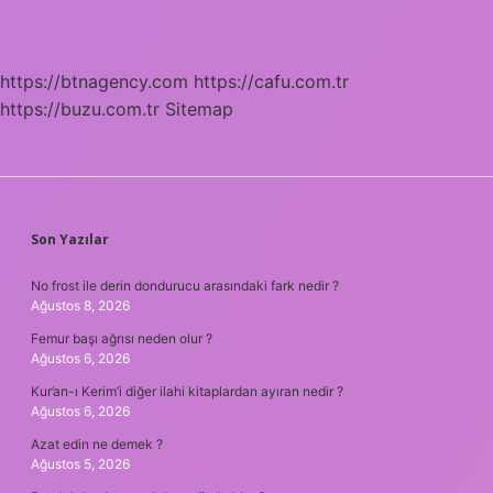
https://btnagency.com
https://cafu.com.tr
https://buzu.com.tr
Sitemap
SIDEBAR
Son Yazılar
No frost ile derin dondurucu arasındaki fark nedir ?
Ağustos 8, 2026
Femur başı ağrısı neden olur ?
Ağustos 6, 2026
Kur’an-ı Kerim’i diğer ilahi kitaplardan ayıran nedir ?
Ağustos 6, 2026
Azat edin ne demek ?
Ağustos 5, 2026