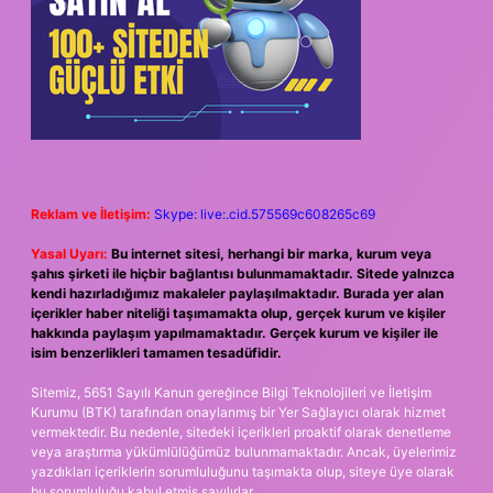
Reklam ve İletişim:
Skype: live:.cid.575569c608265c69
Yasal Uyarı:
Bu internet sitesi, herhangi bir marka, kurum veya
şahıs şirketi ile hiçbir bağlantısı bulunmamaktadır. Sitede yalnızca
kendi hazırladığımız makaleler paylaşılmaktadır. Burada yer alan
içerikler haber niteliği taşımamakta olup, gerçek kurum ve kişiler
hakkında paylaşım yapılmamaktadır. Gerçek kurum ve kişiler ile
isim benzerlikleri tamamen tesadüfidir.
Sitemiz, 5651 Sayılı Kanun gereğince Bilgi Teknolojileri ve İletişim
Kurumu (BTK) tarafından onaylanmış bir Yer Sağlayıcı olarak hizmet
vermektedir. Bu nedenle, sitedeki içerikleri proaktif olarak denetleme
veya araştırma yükümlülüğümüz bulunmamaktadır. Ancak, üyelerimiz
yazdıkları içeriklerin sorumluluğunu taşımakta olup, siteye üye olarak
bu sorumluluğu kabul etmiş sayılırlar.