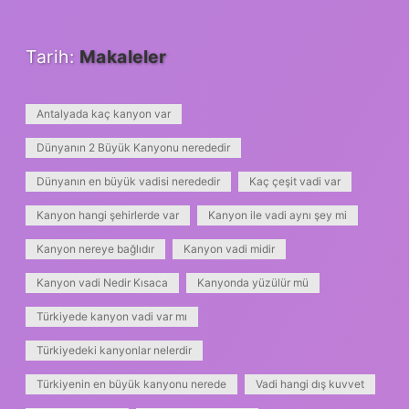
Tarih:
Makaleler
Antalyada kaç kanyon var
Dünyanın 2 Büyük Kanyonu nerededir
Dünyanın en büyük vadisi nerededir
Kaç çeşit vadi var
Kanyon hangi şehirlerde var
Kanyon ile vadi aynı şey mi
Kanyon nereye bağlıdır
Kanyon vadi midir
Kanyon vadi Nedir Kısaca
Kanyonda yüzülür mü
Türkiyede kanyon vadi var mı
Türkiyedeki kanyonlar nelerdir
Türkiyenin en büyük kanyonu nerede
Vadi hangi dış kuvvet