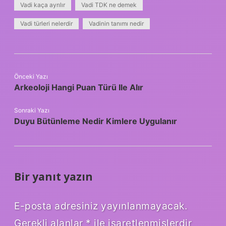
Vadi kaça ayrılır
Vadi TDK ne demek
Vadi türleri nelerdir
Vadinin tanımı nedir
Önceki Yazı
Arkeoloji Hangi Puan Türü Ile Alır
Sonraki Yazı
Duyu Bütünleme Nedir Kimlere Uygulanır
Bir yanıt yazın
E-posta adresiniz yayınlanmayacak.
Gerekli alanlar
*
ile işaretlenmişlerdir