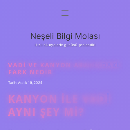
menüyü
Anasayfa
aç
Gizlilik Politikası
Neşeli Bilgi Molası
Yasal Uyarı
Hızlı hikayelerle gününü şenlendir!
Hakkımızda
VADI VE KANYON ARASINDAKI
FARK NEDIR
Tarih: Aralık 19, 2024
KANYON ILE VADI
AYNI ŞEY MI?