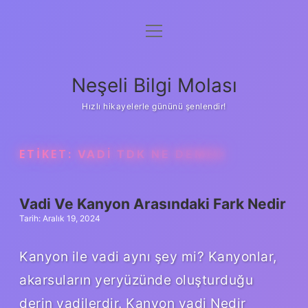
menüyü
Anasayfa
aç
Gizlilik Politikası
Neşeli Bilgi Molası
Yasal Uyarı
Hızlı hikayelerle gününü şenlendir!
Hakkımızda
ETIKET:
VADI TDK NE DEMEK
Vadi Ve Kanyon Arasındaki Fark Nedir
Tarih: Aralık 19, 2024
Kanyon ile vadi aynı şey mi? Kanyonlar,
akarsuların yeryüzünde oluşturduğu
derin vadilerdir. Kanyon vadi Nedir