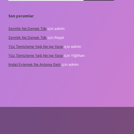
Son yorumlar
Semitik Ne Demek Tdk
için
admin
Semitik Ne Demek Tdk
için
Reşat
Yüz Temizleme Yağı Ne Işe Yarar
için
admin
Yüz Temizleme Yağı Ne Işe Yarar
için
Yiğithan
Imdat Eylemek Ne Anlama Gelir
için
admin
lbet giriş