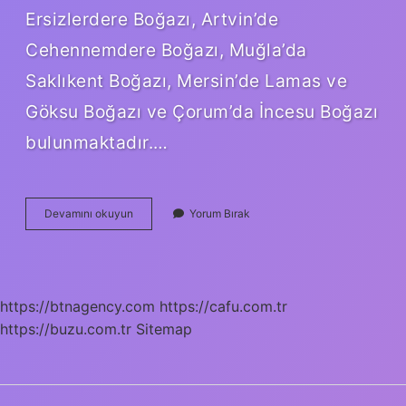
Ersizlerdere Boğazı, Artvin’de
Cehennemdere Boğazı, Muğla’da
Saklıkent Boğazı, Mersin’de Lamas ve
Göksu Boğazı ve Çorum’da İncesu Boğazı
bulunmaktadır.…
Vadi
Devamını okuyun
Yorum Bırak
Ve
Kanyon
Arasındaki
Fark
Nedir
https://btnagency.com
https://cafu.com.tr
https://buzu.com.tr
Sitemap