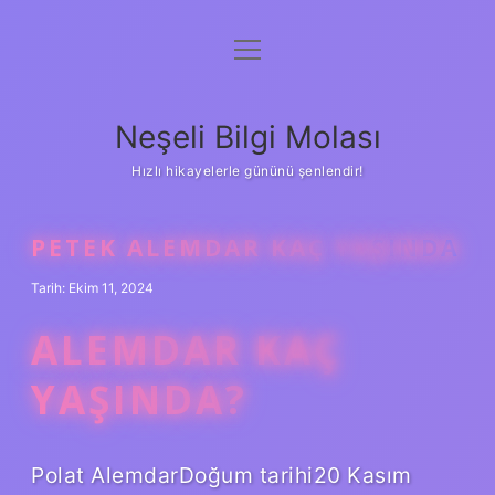
menüyü
Anasayfa
aç
Gizlilik Politikası
Neşeli Bilgi Molası
Yasal Uyarı
Hızlı hikayelerle gününü şenlendir!
Hakkımızda
PETEK ALEMDAR KAÇ YAŞINDA
Tarih: Ekim 11, 2024
ALEMDAR KAÇ
YAŞINDA?
Polat AlemdarDoğum tarihi20 Kasım