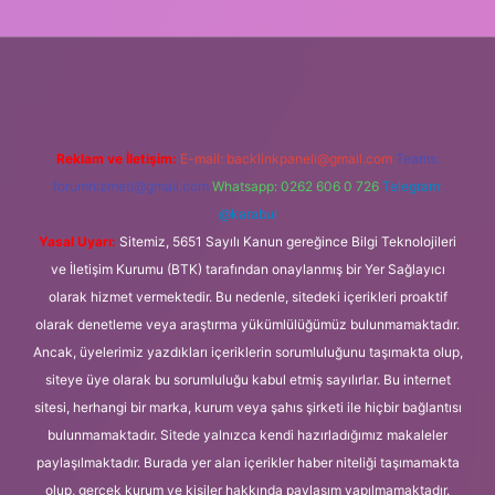
iriş
Reklam ve İletişim:
E-mail:
backlinkpaneli@gmail.com
Teams:
forumhizmeti@gmail.com
Whatsapp: 0262 606 0 726
Telegram:
@karabul
Yasal Uyarı:
Sitemiz, 5651 Sayılı Kanun gereğince Bilgi Teknolojileri
ve İletişim Kurumu (BTK) tarafından onaylanmış bir Yer Sağlayıcı
olarak hizmet vermektedir. Bu nedenle, sitedeki içerikleri proaktif
olarak denetleme veya araştırma yükümlülüğümüz bulunmamaktadır.
Ancak, üyelerimiz yazdıkları içeriklerin sorumluluğunu taşımakta olup,
siteye üye olarak bu sorumluluğu kabul etmiş sayılırlar. Bu internet
sitesi, herhangi bir marka, kurum veya şahıs şirketi ile hiçbir bağlantısı
bulunmamaktadır. Sitede yalnızca kendi hazırladığımız makaleler
paylaşılmaktadır. Burada yer alan içerikler haber niteliği taşımamakta
olup, gerçek kurum ve kişiler hakkında paylaşım yapılmamaktadır.