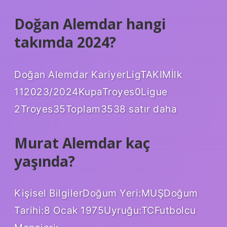
Doğan Alemdar hangi
takımda 2024?
Doğan Alemdar KariyerLigTAKIMİlk
112023/2024KupaTroyes0Ligue
2Troyes35Toplam3538 satır daha
Murat Alemdar kaç
yaşında?
Kişisel BilgilerDoğum Yeri:MUŞDoğum
Tarihi:8 Ocak 1975Uyruğu:TCFutbolcu