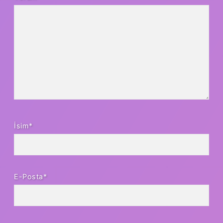
İsim*
E-Posta*