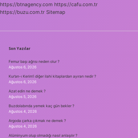
https://btnagency.com
https://cafu.com.tr
https://buzu.com.tr
Sitemap
SIDEBAR
Son Yazılar
Femur başı ağrısı neden olur ?
Ağustos 6, 2026
Kur’an-ı Kerim’i diğer ilahi kitaplardan ayıran nedir ?
Ağustos 6, 2026
Azat edin ne demek ?
Ağustos 5, 2026
Buzdolabında yemek kaç gün bekler ?
Ağustos 4, 2026
Argoda çarka çıkmak ne demek ?
Ağustos 4, 2026
Alüminyum olup olmadığı nasıl anlaşılır ?