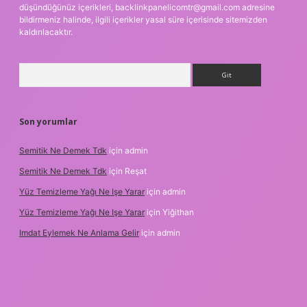
düşündüğünüz içerikleri,
backlinkpanelicomtr@gmail.com
adresine
bildirmeniz halinde, ilgili içerikler yasal süre içerisinde sitemizden
kaldırılacaktır.
Arama
Son yorumlar
Semitik Ne Demek Tdk
için
admin
Semitik Ne Demek Tdk
için
Reşat
Yüz Temizleme Yağı Ne Işe Yarar
için
admin
Yüz Temizleme Yağı Ne Işe Yarar
için
Yiğithan
Imdat Eylemek Ne Anlama Gelir
için
admin