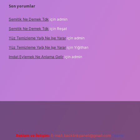
Son yorumlar
Semitik Ne Demek Tdk
için
admin
Semitik Ne Demek Tdk
için
Reşat
Yüz Temizleme Yağı Ne Işe Yarar
için
admin
Yüz Temizleme Yağı Ne Işe Yarar
için
Yiğithan
Imdat Eylemek Ne Anlama Gelir
için
admin
ş
Reklam ve İletişim:
E-mail:
backlinkpaneli@gmail.com
Teams: