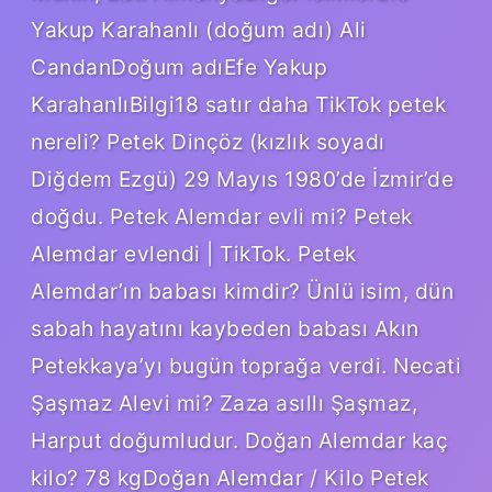
Yakup Karahanlı (doğum adı) Ali
CandanDoğum adıEfe Yakup
KarahanlıBilgi18 satır daha TikTok petek
nereli? Petek Dinçöz (kızlık soyadı
Diğdem Ezgü) 29 Mayıs 1980’de İzmir’de
doğdu. Petek Alemdar evli mi? Petek
Alemdar evlendi | TikTok. Petek
Alemdar’ın babası kimdir? Ünlü isim, dün
sabah hayatını kaybeden babası Akın
Petekkaya’yı bugün toprağa verdi. Necati
Şaşmaz Alevi mi? Zaza asıllı Şaşmaz,
Harput doğumludur. Doğan Alemdar kaç
kilo? 78 kgDoğan Alemdar / Kilo Petek