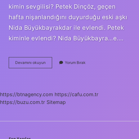
kimin sevgilisi? Petek Dinçöz, geçen
hafta nişanlandığını duyurduğu eski aşkı
Nida Büyükbayrakdar ile evlendi. Petek
kiminle evlendi? Nida Büyükbayra…e.…
Petek
Devamını okuyun
Yorum Bırak
Alemdar
Kaç
Yaşında
https://btnagency.com
https://cafu.com.tr
https://buzu.com.tr
Sitemap
Son Yazılar