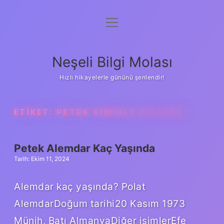
menüyü
Anasayfa
aç
Gizlilik Politikası
Neşeli Bilgi Molası
Yasal Uyarı
Hızlı hikayelerle gününü şenlendir!
Hakkımızda
ETIKET:
PETEK KIMINLE EVLENDI
Petek Alemdar Kaç Yaşında
Tarih: Ekim 11, 2024
Alemdar kaç yaşında? Polat
AlemdarDoğum tarihi20 Kasım 1973
Münih, Batı AlmanyaDiğer isimlerEfe