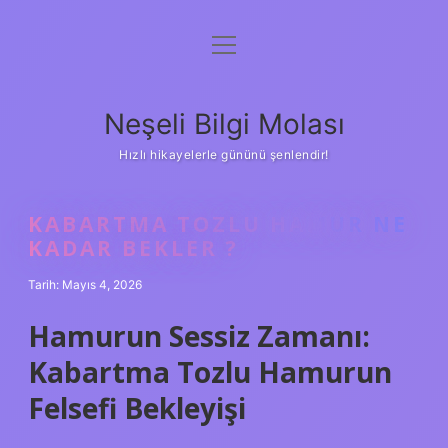
menüyü
Anasayfa
aç
Gizlilik Politikası
Neşeli Bilgi Molası
Yasal Uyarı
Hızlı hikayelerle gününü şenlendir!
Hakkımızda
KABARTMA TOZLU HAMUR NE
KADAR BEKLER ?
Tarih: Mayıs 4, 2026
Hamurun Sessiz Zamanı:
Kabartma Tozlu Hamurun
Felsefi Bekleyişi