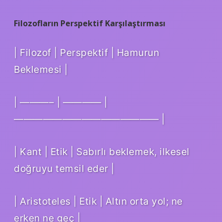
Filozofların Perspektif Karşılaştırması
| Filozof | Perspektif | Hamurun
Beklemesi |
| ———– | ———— |
——————————————— |
| Kant | Etik | Sabırlı beklemek, ilkesel
doğruyu temsil eder |
| Aristoteles | Etik | Altın orta yol; ne
erken ne geç |