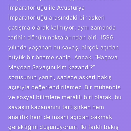
İmparatorluğu ile Avusturya
İmparatorluğu arasındaki bir askeri
çatışma olarak kalmıyor; aynı zamanda
tarihin dönüm noktalarından biri. 1596
yılında yaşanan bu savaş, birçok açıdan
büyük bir öneme sahip. Ancak, “Haçova
Meydan Savaşını kim kazandı?”
sorusunun yanıtı, sadece askeri bakış
açısıyla değerlendirilemez. Bir mühendis
ve sosyal bilimlere meraklı biri olarak, bu
savaşın kazananını tartışırken hem
analitik hem de insani açıdan bakmak
gerektiğini düşünüyorum. İki farklı bakış