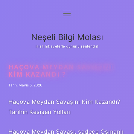
menüyü
Anasayfa
aç
Gizlilik Politikası
Neşeli Bilgi Molası
Yasal Uyarı
Hızlı hikayelerle gününü şenlendir!
Hakkımızda
HAÇOVA MEYDAN SAVAŞINI
KIM KAZANDI ?
Tarih: Mayıs 5, 2026
Haçova Meydan Savaşını Kim Kazandı?
Tarihin Kesişen Yolları
Haçova Meydan Savaşı, sadece Osmanlı