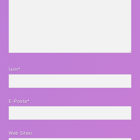
İsim*
E-Posta*
Web Sitesi