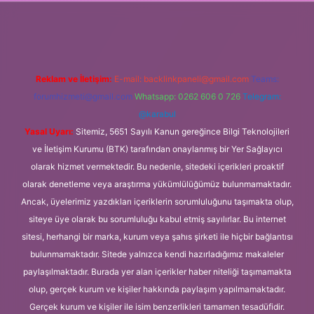
ş
Reklam ve İletişim:
E-mail:
backlinkpaneli@gmail.com
Teams:
forumhizmeti@gmail.com
Whatsapp: 0262 606 0 726
Telegram:
@karabul
Yasal Uyarı:
Sitemiz, 5651 Sayılı Kanun gereğince Bilgi Teknolojileri
ve İletişim Kurumu (BTK) tarafından onaylanmış bir Yer Sağlayıcı
olarak hizmet vermektedir. Bu nedenle, sitedeki içerikleri proaktif
olarak denetleme veya araştırma yükümlülüğümüz bulunmamaktadır.
Ancak, üyelerimiz yazdıkları içeriklerin sorumluluğunu taşımakta olup,
siteye üye olarak bu sorumluluğu kabul etmiş sayılırlar. Bu internet
sitesi, herhangi bir marka, kurum veya şahıs şirketi ile hiçbir bağlantısı
bulunmamaktadır. Sitede yalnızca kendi hazırladığımız makaleler
paylaşılmaktadır. Burada yer alan içerikler haber niteliği taşımamakta
olup, gerçek kurum ve kişiler hakkında paylaşım yapılmamaktadır.
Gerçek kurum ve kişiler ile isim benzerlikleri tamamen tesadüfidir.