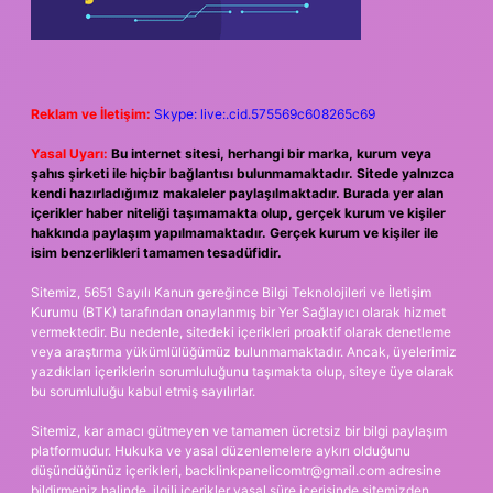
Reklam ve İletişim:
Skype: live:.cid.575569c608265c69
Yasal Uyarı:
Bu internet sitesi, herhangi bir marka, kurum veya
şahıs şirketi ile hiçbir bağlantısı bulunmamaktadır. Sitede yalnızca
kendi hazırladığımız makaleler paylaşılmaktadır. Burada yer alan
içerikler haber niteliği taşımamakta olup, gerçek kurum ve kişiler
hakkında paylaşım yapılmamaktadır. Gerçek kurum ve kişiler ile
isim benzerlikleri tamamen tesadüfidir.
Sitemiz, 5651 Sayılı Kanun gereğince Bilgi Teknolojileri ve İletişim
Kurumu (BTK) tarafından onaylanmış bir Yer Sağlayıcı olarak hizmet
vermektedir. Bu nedenle, sitedeki içerikleri proaktif olarak denetleme
veya araştırma yükümlülüğümüz bulunmamaktadır. Ancak, üyelerimiz
yazdıkları içeriklerin sorumluluğunu taşımakta olup, siteye üye olarak
bu sorumluluğu kabul etmiş sayılırlar.
Sitemiz, kar amacı gütmeyen ve tamamen ücretsiz bir bilgi paylaşım
platformudur. Hukuka ve yasal düzenlemelere aykırı olduğunu
düşündüğünüz içerikleri,
backlinkpanelicomtr@gmail.com
adresine
bildirmeniz halinde, ilgili içerikler yasal süre içerisinde sitemizden