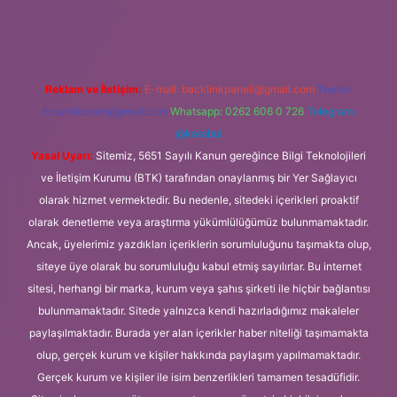
bet giriş
Reklam ve İletişim:
E-mail:
backlinkpaneli@gmail.com
Teams:
forumhizmeti@gmail.com
Whatsapp: 0262 606 0 726
Telegram:
@karabul
Yasal Uyarı:
Sitemiz, 5651 Sayılı Kanun gereğince Bilgi Teknolojileri
ve İletişim Kurumu (BTK) tarafından onaylanmış bir Yer Sağlayıcı
olarak hizmet vermektedir. Bu nedenle, sitedeki içerikleri proaktif
olarak denetleme veya araştırma yükümlülüğümüz bulunmamaktadır.
Ancak, üyelerimiz yazdıkları içeriklerin sorumluluğunu taşımakta olup,
siteye üye olarak bu sorumluluğu kabul etmiş sayılırlar. Bu internet
sitesi, herhangi bir marka, kurum veya şahıs şirketi ile hiçbir bağlantısı
bulunmamaktadır. Sitede yalnızca kendi hazırladığımız makaleler
paylaşılmaktadır. Burada yer alan içerikler haber niteliği taşımamakta
olup, gerçek kurum ve kişiler hakkında paylaşım yapılmamaktadır.
Gerçek kurum ve kişiler ile isim benzerlikleri tamamen tesadüfidir.