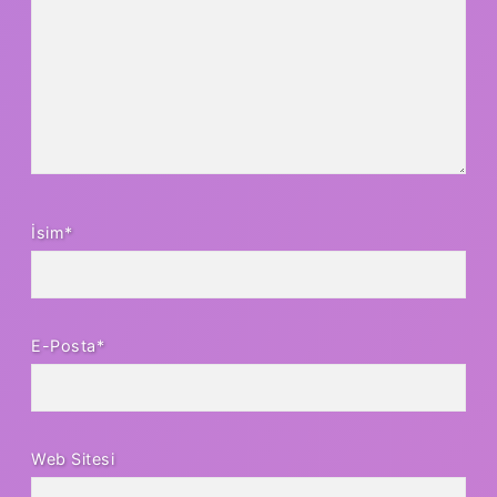
İsim*
E-Posta*
Web Sitesi