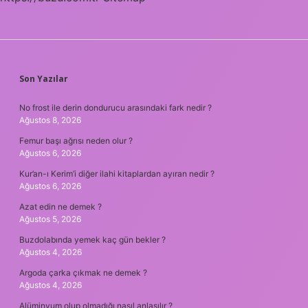
SIDEBAR
Son Yazılar
No frost ile derin dondurucu arasındaki fark nedir ?
Ağustos 8, 2026
Femur başı ağrısı neden olur ?
Ağustos 6, 2026
Kur’an-ı Kerim’i diğer ilahi kitaplardan ayıran nedir ?
Ağustos 6, 2026
Azat edin ne demek ?
Ağustos 5, 2026
Buzdolabında yemek kaç gün bekler ?
Ağustos 4, 2026
Argoda çarka çıkmak ne demek ?
Ağustos 4, 2026
Alüminyum olup olmadığı nasıl anlaşılır ?