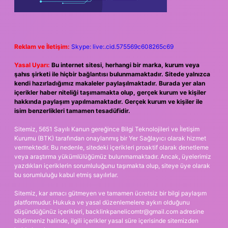
Reklam ve İletişim:
Skype: live:.cid.575569c608265c69
Yasal Uyarı:
Bu internet sitesi, herhangi bir marka, kurum veya
şahıs şirketi ile hiçbir bağlantısı bulunmamaktadır. Sitede yalnızca
kendi hazırladığımız makaleler paylaşılmaktadır. Burada yer alan
içerikler haber niteliği taşımamakta olup, gerçek kurum ve kişiler
hakkında paylaşım yapılmamaktadır. Gerçek kurum ve kişiler ile
isim benzerlikleri tamamen tesadüfidir.
Sitemiz, 5651 Sayılı Kanun gereğince Bilgi Teknolojileri ve İletişim
Kurumu (BTK) tarafından onaylanmış bir Yer Sağlayıcı olarak hizmet
vermektedir. Bu nedenle, sitedeki içerikleri proaktif olarak denetleme
veya araştırma yükümlülüğümüz bulunmamaktadır. Ancak, üyelerimiz
yazdıkları içeriklerin sorumluluğunu taşımakta olup, siteye üye olarak
bu sorumluluğu kabul etmiş sayılırlar.
Sitemiz, kar amacı gütmeyen ve tamamen ücretsiz bir bilgi paylaşım
platformudur. Hukuka ve yasal düzenlemelere aykırı olduğunu
düşündüğünüz içerikleri,
backlinkpanelicomtr@gmail.com
adresine
bildirmeniz halinde, ilgili içerikler yasal süre içerisinde sitemizden