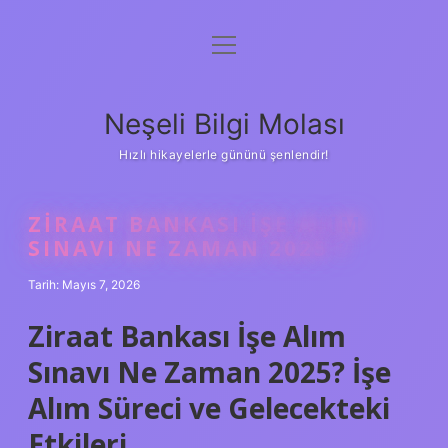
menüyü
Anasayfa
aç
Gizlilik Politikası
Neşeli Bilgi Molası
Yasal Uyarı
Hızlı hikayelerle gününü şenlendir!
Hakkımızda
ZIRAAT BANKASI IŞE ALIM
SINAVI NE ZAMAN 2025 ?
Tarih: Mayıs 7, 2026
Ziraat Bankası İşe Alım
Sınavı Ne Zaman 2025? İşe
Alım Süreci ve Gelecekteki
Etkileri