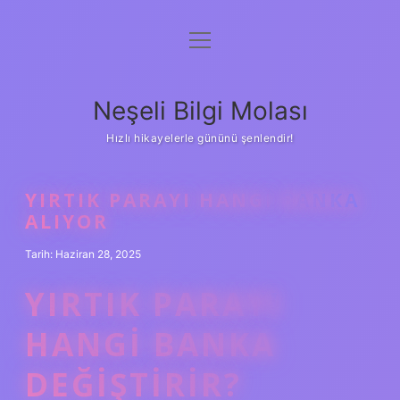
menüyü
Anasayfa
aç
Gizlilik Politikası
Neşeli Bilgi Molası
Yasal Uyarı
Hızlı hikayelerle gününü şenlendir!
Hakkımızda
YIRTIK PARAYI HANGI BANKA
ALIYOR
Tarih: Haziran 28, 2025
YIRTIK PARAYI
HANGI BANKA
DEĞIŞTIRIR?