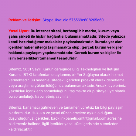
Reklam ve İletişim:
Skype: live:.cid.575569c608265c69
Yasal Uyarı:
Bu internet sitesi, herhangi bir marka, kurum veya
şahıs şirketi ile hiçbir bağlantısı bulunmamaktadır. Sitede yalnızca
kendi hazırladığımız makaleler paylaşılmaktadır. Burada yer alan
içerikler haber niteliği taşımamakta olup, gerçek kurum ve kişiler
hakkında paylaşım yapılmamaktadır. Gerçek kurum ve kişiler ile
isim benzerlikleri tamamen tesadüfidir.
Sitemiz, 5651 Sayılı Kanun gereğince Bilgi Teknolojileri ve İletişim
Kurumu (BTK) tarafından onaylanmış bir Yer Sağlayıcı olarak hizmet
vermektedir. Bu nedenle, sitedeki içerikleri proaktif olarak denetleme
veya araştırma yükümlülüğümüz bulunmamaktadır. Ancak, üyelerimiz
yazdıkları içeriklerin sorumluluğunu taşımakta olup, siteye üye olarak
bu sorumluluğu kabul etmiş sayılırlar.
Sitemiz, kar amacı gütmeyen ve tamamen ücretsiz bir bilgi paylaşım
platformudur. Hukuka ve yasal düzenlemelere aykırı olduğunu
düşündüğünüz içerikleri,
backlinkpanelicomtr@gmail.com
adresine
bildirmeniz halinde, ilgili içerikler yasal süre içerisinde sitemizden
kaldırılacaktır.