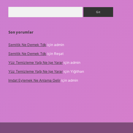
Arama
Son yorumlar
Semitik Ne Demek Tdk
için
admin
Semitik Ne Demek Tdk
için
Reşat
Yüz Temizleme Yağı Ne Işe Yarar
için
admin
Yüz Temizleme Yağı Ne Işe Yarar
için
Yiğithan
Imdat Eylemek Ne Anlama Gelir
için
admin
ş