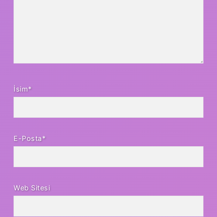
İsim*
E-Posta*
Web Sitesi