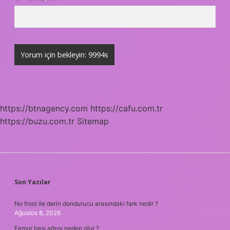
https://btnagency.com
https://cafu.com.tr
https://buzu.com.tr
Sitemap
SIDEBAR
Son Yazılar
No frost ile derin dondurucu arasındaki fark nedir ?
Ağustos 8, 2026
Femur başı ağrısı neden olur ?