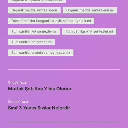
Organik madde sentezi nedir
Organik madde sentezlenir mi
Ototrof canlılar inorganik bileşik sentezleyebilir mi
Tüm canlılar AA sentezler mi
Tüm canlılar ATP sentezler mi
Tüm canlılar ne sentezler
Tüm canlılar protein sentezi yapar mı
Önceki Yazı
Mutfak Şefi Kaç Yılda Olunur
Sonraki Yazı
Sınıf 3 Yanıcı Sıvılar Nelerdir