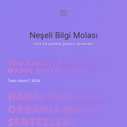
menüyü
Anasayfa
aç
Gizlilik Politikası
Neşeli Bilgi Molası
Yasal Uyarı
Hızlı hikayelerle gününü şenlendir!
Hakkımızda
TÜM CANLILAR INORGANIK
MADDE SENTEZLER MI
Tarih: Kasım 7, 2024
HANGI CANLILAR
ORGANIK MADDE
SENTEZLER?