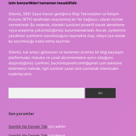
isim benzerlikleri tamamen tesadüfidir.
Sitemiz, 5651 Sayılı Kanun gereğince Bilgi Teknolojileri ve İletişim
Kurumu (BTK) tarafından onaylanmış bir Yer Sağlayıcı olarak hizmet
vermektedir. Bu nedenle, sitedeki içerikleri proaktif olarak denetleme
veya araştırma yükümlülüğümüz bulunmamaktadır. Ancak, üyelerimiz
yazdıkları içeriklerin sorumluluğunu taşımakta olup, siteye üye olarak
bu sorumluluğu kabul etmiş sayılırlar.
Sitemiz, kar amacı gütmeyen ve tamamen ücretsiz bir bilgi paylaşım
platformudur. Hukuka ve yasal düzenlemelere aykırı olduğunu
düşündüğünüz içerikleri,
backlinkpanelicomtr@gmail.com
adresine
bildirmeniz halinde, ilgili içerikler yasal süre içerisinde sitemizden
kaldırılacaktır.
Arama
Son yorumlar
Semitik Ne Demek Tdk
için
admin
Semitik Ne Demek Tdk
için
Reşat