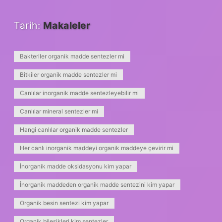
Tarih:
Makaleler
Bakteriler organik madde sentezler mi
Bitkiler organik madde sentezler mi
Canlılar inorganik madde sentezleyebilir mi
Canlılar mineral sentezler mi
Hangi canlılar organik madde sentezler
Her canlı inorganik maddeyi organik maddeye çevirir mi
İnorganik madde oksidasyonu kim yapar
İnorganik maddeden organik madde sentezini kim yapar
Organik besin sentezi kim yapar
Organik bileşikleri kim sentezler