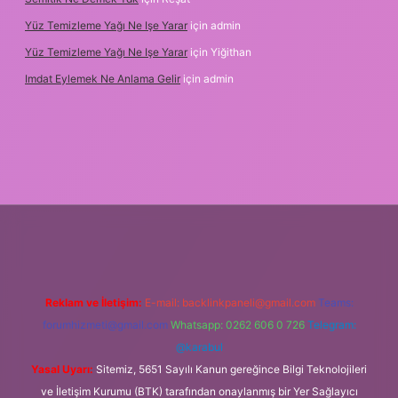
Yüz Temizleme Yağı Ne Işe Yarar
için
admin
Yüz Temizleme Yağı Ne Işe Yarar
için
Yiğithan
Imdat Eylemek Ne Anlama Gelir
için
admin
bet giriş
Reklam ve İletişim:
E-mail:
backlinkpaneli@gmail.com
Teams:
forumhizmeti@gmail.com
Whatsapp: 0262 606 0 726
Telegram:
@karabul
Yasal Uyarı:
Sitemiz, 5651 Sayılı Kanun gereğince Bilgi Teknolojileri
ve İletişim Kurumu (BTK) tarafından onaylanmış bir Yer Sağlayıcı