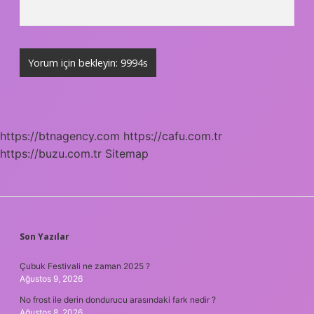
https://btnagency.com
https://cafu.com.tr
https://buzu.com.tr
Sitemap
SIDEBAR
Son Yazılar
Çubuk Festivali ne zaman 2025 ?
Ağustos 9, 2026
No frost ile derin dondurucu arasındaki fark nedir ?
Ağustos 8, 2026