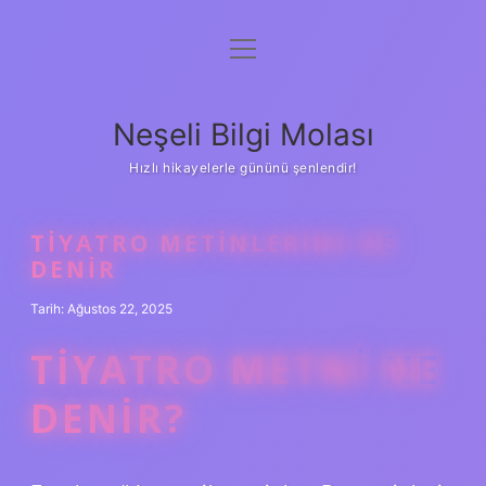
menüyü
Anasayfa
aç
Gizlilik Politikası
Neşeli Bilgi Molası
Yasal Uyarı
Hızlı hikayelerle gününü şenlendir!
Hakkımızda
TIYATRO METINLERINE NE
DENIR
Tarih: Ağustos 22, 2025
TIYATRO METNI NE
DENIR?