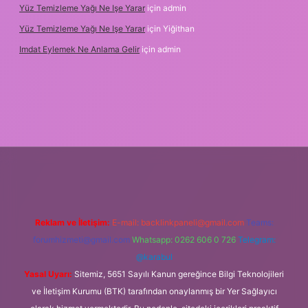
Yüz Temizleme Yağı Ne Işe Yarar
için
admin
Yüz Temizleme Yağı Ne Işe Yarar
için
Yiğithan
Imdat Eylemek Ne Anlama Gelir
için
admin
riş
Reklam ve İletişim:
E-mail:
backlinkpaneli@gmail.com
Teams:
forumhizmeti@gmail.com
Whatsapp: 0262 606 0 726
Telegram:
@karabul
Yasal Uyarı:
Sitemiz, 5651 Sayılı Kanun gereğince Bilgi Teknolojileri
ve İletişim Kurumu (BTK) tarafından onaylanmış bir Yer Sağlayıcı