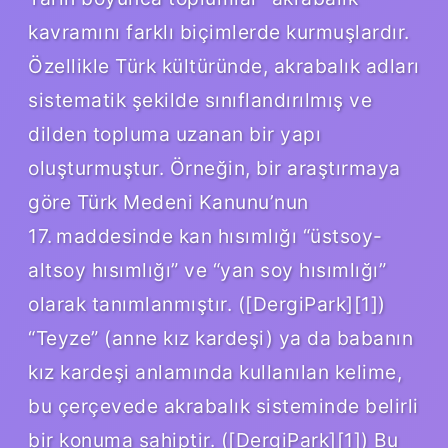
kavramını farklı biçimlerde kurmuşlardır.
Özellikle Türk kültüründe, akrabalık adları
sistematik şekilde sınıflandırılmış ve
dilden topluma uzanan bir yapı
oluşturmuştur. Örneğin, bir araştırmaya
göre Türk Medeni Kanunu’nun
17. maddesinde kan hısımlığı “üstsoy-
altsoy hısımlığı” ve “yan soy hısımlığı”
olarak tanımlanmıştır. ([DergiPark][1])
“Teyze” (anne kız kardeşi) ya da babanın
kız kardeşi anlamında kullanılan kelime,
bu çerçevede akrabalık sisteminde belirli
bir konuma sahiptir. ([DergiPark][1]) Bu