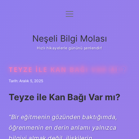
menüyü
Anasayfa
aç
Gizlilik Politikası
Neşeli Bilgi Molası
Yasal Uyarı
Hızlı hikayelerle gününü şenlendir!
Hakkımızda
TEYZE ILE KAN BAĞI VAR MI ?
Tarih: Aralık 5, 2025
Teyze ile Kan Bağı Var mı?
“Bir eğitmenin gözünden baktığımda,
öğrenmenin en derin anlamı yalnızca
bilgiyi almak değil, ilişkilerin,