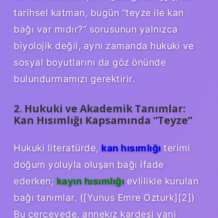
tarihsel katman, bugün “teyze ile kan
bağı var mıdır?” sorusunun yalnızca
biyolojik değil, aynı zamanda hukuki ve
sosyal boyutlarını da göz önünde
bulundurmamızı gerektirir.
2. Hukuki ve Akademik Tanımlar:
Kan Hısımlığı Kapsamında “Teyze”
Hukuki literatürde,
kan hısımlığı
terimi
doğum yoluyla oluşan bağı ifade
ederken;
kayın hısımlığı
evlilikle kurulan
bağı tanımlar. ([Yunus Emre Ozturk][2])
Bu çerçevede, anne­kız kardeşi yani