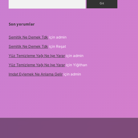
Arama
Son yorumlar
Semitik Ne Demek Tdk
için
admin
Semitik Ne Demek Tdk
için
Reşat
Yüz Temizleme Yağı Ne Işe Yarar
için
admin
Yüz Temizleme Yağı Ne Işe Yarar
için
Yiğithan
Imdat Eylemek Ne Anlama Gelir
için
admin
t giriş