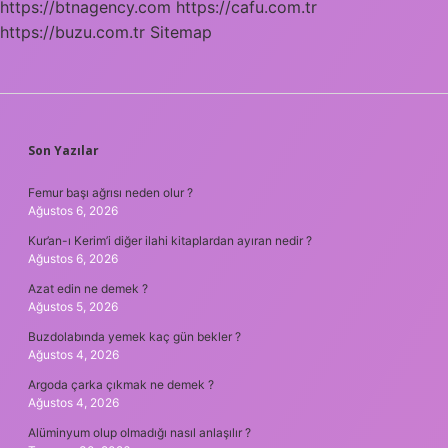
https://btnagency.com
https://cafu.com.tr
https://buzu.com.tr
Sitemap
SIDEBAR
Son Yazılar
Femur başı ağrısı neden olur ?
Ağustos 6, 2026
Kur’an-ı Kerim’i diğer ilahi kitaplardan ayıran nedir ?
Ağustos 6, 2026
Azat edin ne demek ?
Ağustos 5, 2026
Buzdolabında yemek kaç gün bekler ?
Ağustos 4, 2026
Argoda çarka çıkmak ne demek ?
Ağustos 4, 2026
Alüminyum olup olmadığı nasıl anlaşılır ?