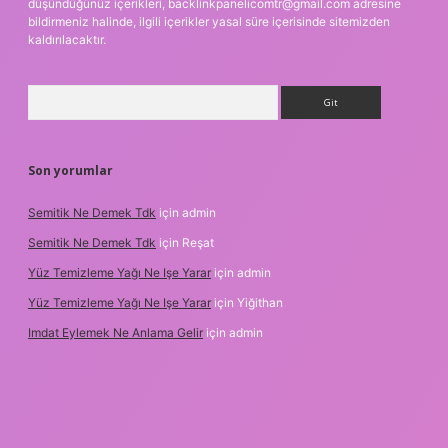
düşündüğünüz içerikleri,
backlinkpanelicomtr@gmail.com
adresine
bildirmeniz halinde, ilgili içerikler yasal süre içerisinde sitemizden
kaldırılacaktır.
Arama
Son yorumlar
Semitik Ne Demek Tdk
için
admin
Semitik Ne Demek Tdk
için
Reşat
Yüz Temizleme Yağı Ne Işe Yarar
için
admin
Yüz Temizleme Yağı Ne Işe Yarar
için
Yiğithan
Imdat Eylemek Ne Anlama Gelir
için
admin