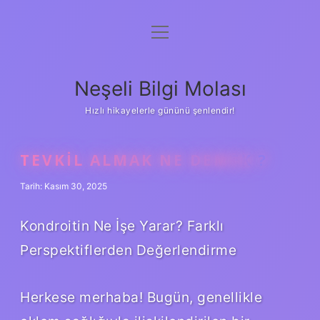
menüyü
Anasayfa
aç
Gizlilik Politikası
Neşeli Bilgi Molası
Yasal Uyarı
Hızlı hikayelerle gününü şenlendir!
Hakkımızda
TEVKIL ALMAK NE DEMEK ?
Tarih: Kasım 30, 2025
Kondroitin Ne İşe Yarar? Farklı
Perspektiflerden Değerlendirme
Herkese merhaba! Bugün, genellikle