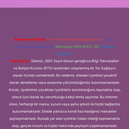
ş
Reklam ve İletişim:
E-mail:
backlinkpaneli@gmail.com
Teams:
forumhizmeti@gmail.com
Whatsapp: 0262 606 0 726
Telegram:
@karabul
Yasal Uyarı:
Sitemiz, 5651 Sayılı Kanun gereğince Bilgi Teknolojileri
ve İletişim Kurumu (BTK) tarafından onaylanmış bir Yer Sağlayıcı
olarak hizmet vermektedir. Bu nedenle, sitedeki içerikleri proaktif
olarak denetleme veya araştırma yükümlülüğümüz bulunmamaktadır.
Ancak, üyelerimiz yazdıkları içeriklerin sorumluluğunu taşımakta olup,
siteye üye olarak bu sorumluluğu kabul etmiş sayılırlar. Bu internet
sitesi, herhangi bir marka, kurum veya şahıs şirketi ile hiçbir bağlantısı
bulunmamaktadır. Sitede yalnızca kendi hazırladığımız makaleler
paylaşılmaktadır. Burada yer alan içerikler haber niteliği taşımamakta
olup, gerçek kurum ve kişiler hakkında paylaşım yapılmamaktadır.