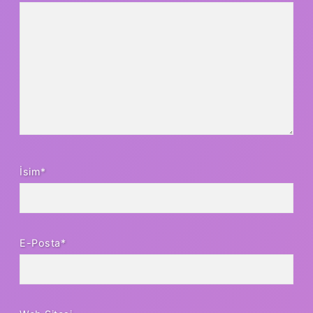
İsim*
E-Posta*