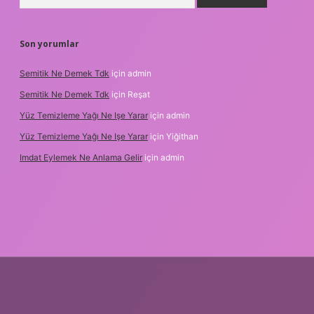
Son yorumlar
Semitik Ne Demek Tdk
için
admin
Semitik Ne Demek Tdk
için
Reşat
Yüz Temizleme Yağı Ne Işe Yarar
için
admin
Yüz Temizleme Yağı Ne Işe Yarar
için
Yiğithan
Imdat Eylemek Ne Anlama Gelir
için
admin
iriş