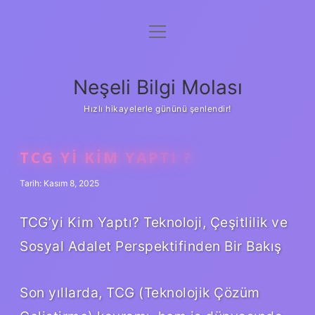
menüyü
Anasayfa
aç
Gizlilik Politikası
Neşeli Bilgi Molası
Yasal Uyarı
Hızlı hikayelerle gününü şenlendir!
Hakkımızda
TCG YI KIM YAPTI ?
Tarih: Kasım 8, 2025
TCG’yi Kim Yaptı? Teknoloji, Çeşitlilik ve
Sosyal Adalet Perspektifinden Bir Bakış
Son yıllarda, TCG (Teknolojik Çözüm