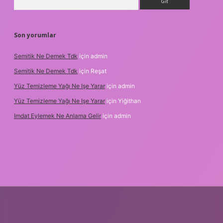
Son yorumlar
Semitik Ne Demek Tdk
için
admin
Semitik Ne Demek Tdk
için
Reşat
Yüz Temizleme Yağı Ne Işe Yarar
için
admin
Yüz Temizleme Yağı Ne Işe Yarar
için
Yiğithan
Imdat Eylemek Ne Anlama Gelir
için
admin
iş