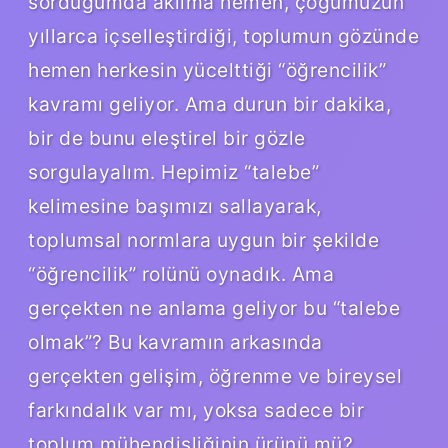
sorduğumda aklıma hemen, çoğumuzun
yıllarca içselleştirdiği, toplumun gözünde
hemen herkesin yücelttiği “öğrencilik”
kavramı geliyor. Ama durun bir dakika,
bir de bunu eleştirel bir gözle
sorgulayalım. Hepimiz “talebe”
kelimesine başımızı sallayarak,
toplumsal normlara uygun bir şekilde
“öğrencilik” rolünü oynadık. Ama
gerçekten ne anlama geliyor bu “talebe
olmak”? Bu kavramın arkasında
gerçekten gelişim, öğrenme ve bireysel
farkındalık var mı, yoksa sadece bir
toplum mühendisliğinin ürünü mü?