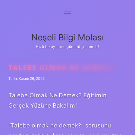
menüyü
Anasayfa
aç
Gizlilik Politikası
Neşeli Bilgi Molası
Yasal Uyarı
Hızlı hikayelerle gününü şenlendir!
Hakkımızda
TALEBE OLMAK NE DEMEK ?
Tarih: Kasım 26, 2025
Talebe Olmak Ne Demek? Eğitimin
Gerçek Yüzüne Bakalım!
“Talebe olmak ne demek?” sorusunu