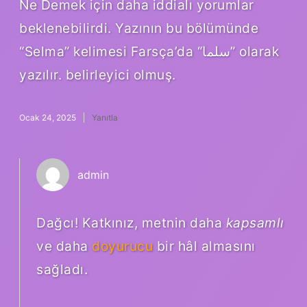
Ne Demek için daha iddialı yorumlar
beklenebilirdi. Yazının bu bölümünde
“Selma” kelimesi Farsça’da “سلما” olarak
yazılır. belirleyici olmuş.
Ocak 24, 2025
Yanıtla
admin
Dağcı! Katkınız, metnin daha
kapsamlı
ve daha
doyurucu
bir hâl almasını
sağladı.