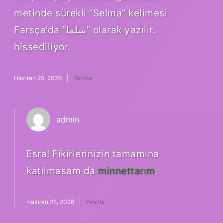
metinde sürekli “Selma” kelimesi
Farsça’da “سلما” olarak yazılır.
hissediliyor.
Haziran 25, 2026
Yanıtla
admin
Esra! Fikirlerinizin tamamına
katılmasam da
minnettarım
.
Haziran 25, 2026
Yanıtla