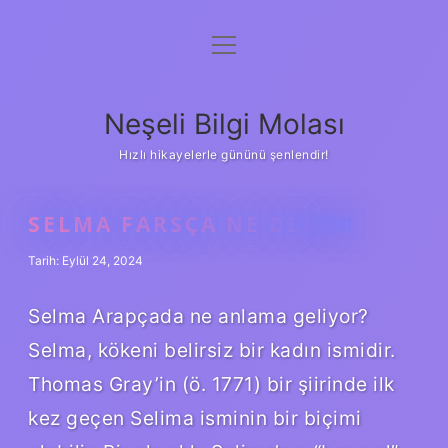
menüyü
Anasayfa
aç
Gizlilik Politikası
Neşeli Bilgi Molası
Yasal Uyarı
Hızlı hikayelerle gününü şenlendir!
Hakkımızda
SELMA FARSÇA NE DEMEK
Tarih: Eylül 24, 2024
Selma Arapçada ne anlama geliyor?
Selma, kökeni belirsiz bir kadın ismidir.
Thomas Gray’in (ö. 1771) bir şiirinde ilk
kez geçen Selima isminin bir biçimi