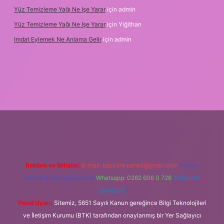
Yüz Temizleme Yağı Ne Işe Yarar
için
admin
Yüz Temizleme Yağı Ne Işe Yarar
için
Yiğithan
Imdat Eylemek Ne Anlama Gelir
için
admin
ilbet giriş
Reklam ve İletişim:
E-mail:
backlinkpaneli@gmail.com
Teams:
forumhizmeti@gmail.com
Whatsapp: 0262 606 0 726
Telegram:
@karabul
Yasal Uyarı:
Sitemiz, 5651 Sayılı Kanun gereğince Bilgi Teknolojileri
ve İletişim Kurumu (BTK) tarafından onaylanmış bir Yer Sağlayıcı