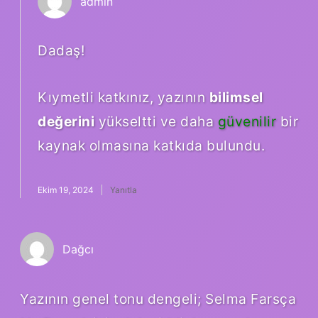
admin
Dadaş!
Kıymetli katkınız, yazının
bilimsel
değerini
yükseltti ve daha
güvenilir
bir
kaynak olmasına katkıda bulundu.
Ekim 19, 2024
Yanıtla
Dağcı
Yazının genel tonu dengeli; Selma Farsça