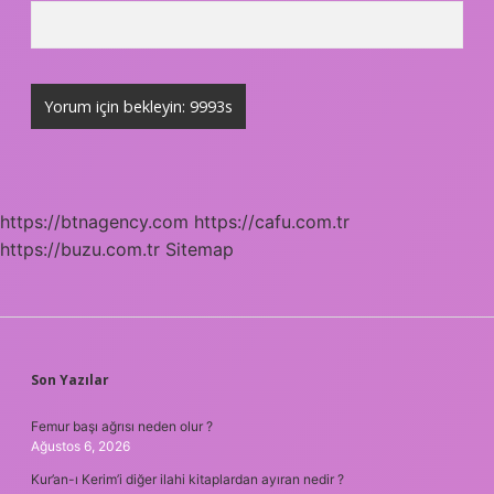
https://btnagency.com
https://cafu.com.tr
https://buzu.com.tr
Sitemap
SIDEBAR
Son Yazılar
Femur başı ağrısı neden olur ?
Ağustos 6, 2026
Kur’an-ı Kerim’i diğer ilahi kitaplardan ayıran nedir ?