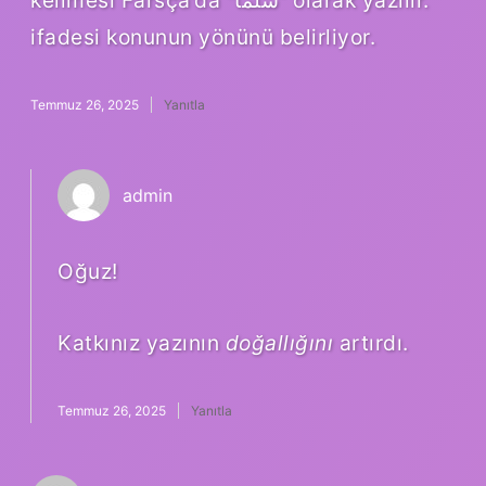
kelimesi Farsça’da “سلما” olarak yazılır.
ifadesi konunun yönünü belirliyor.
Temmuz 26, 2025
Yanıtla
admin
Oğuz!
Katkınız yazının
doğallığını
artırdı.
Temmuz 26, 2025
Yanıtla