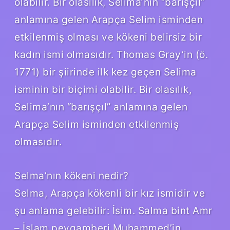
olabilir. Bir olasılık, Selima’nın “barışçıl”
anlamına gelen Arapça Selim isminden
etkilenmiş olması ve kökeni belirsiz bir
kadın ismi olmasıdır. Thomas Gray’in (ö.
1771) bir şiirinde ilk kez geçen Selima
isminin bir biçimi olabilir. Bir olasılık,
Selima’nın “barışçıl” anlamına gelen
Arapça Selim isminden etkilenmiş
olmasıdır.
Selma’nın kökeni nedir?
Selma, Arapça kökenli bir kız ismidir ve
şu anlama gelebilir: İsim. Salma bint Amr
– İslam peygamberi Muhammed’in