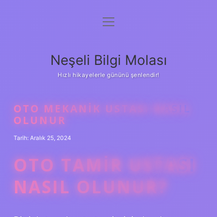
menüyü
Anasayfa
aç
Gizlilik Politikası
Neşeli Bilgi Molası
Yasal Uyarı
Hızlı hikayelerle gününü şenlendir!
Hakkımızda
OTO MEKANIK USTASI NASIL
OLUNUR
Tarih: Aralık 25, 2024
OTO TAMIR USTASI
NASIL OLUNUR?