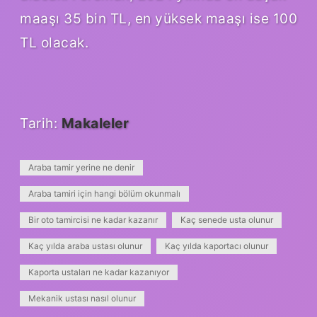
maaşı 35 bin TL, en yüksek maaşı ise 100
TL olacak.
Tarih:
Makaleler
Araba tamir yerine ne denir
Araba tamiri için hangi bölüm okunmalı
Bir oto tamircisi ne kadar kazanır
Kaç senede usta olunur
Kaç yılda araba ustası olunur
Kaç yılda kaportacı olunur
Kaporta ustaları ne kadar kazanıyor
Mekanik ustası nasıl olunur