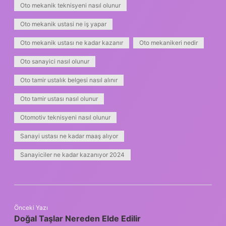
Oto mekanik teknisyeni nasıl olunur
Oto mekanik ustasi ne iş yapar
Oto mekanik ustası ne kadar kazanır
Oto mekanikeri nedir
Oto sanayici nasıl olunur
Oto tamir ustalık belgesi nasıl alınır
Oto tamir ustası nasıl olunur
Otomotiv teknisyeni nasıl olunur
Sanayi ustası ne kadar maaş alıyor
Sanayiciler ne kadar kazanıyor 2024
Önceki Yazı
Doğal Taşlar Nereden Elde Edilir