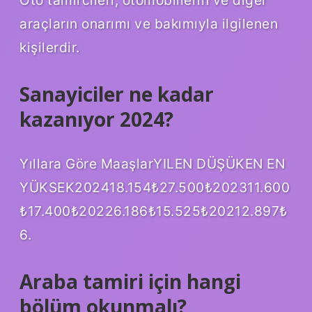
Oto tamircileri, otomobillerin ve diğer
araçların onarımı ve bakımıyla ilgilenen
kişilerdir.
Sanayiciler ne kadar
kazanıyor 2024?
Yıllara Göre MaaşlarYILEN DÜŞÜKEN EN
YÜKSEK202418.154₺27.500₺202311.600
₺17.400₺20226.186₺15.525₺20212.897₺
6.
Araba tamiri için hangi
bölüm okunmalı?