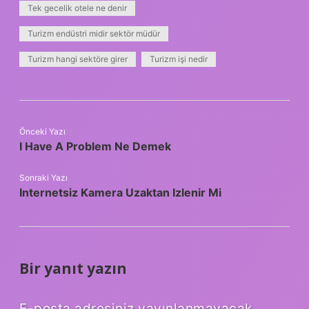
Tek gecelik otele ne denir
Turizm endüstri midir sektör müdür
Turizm hangi sektöre girer
Turizm işi nedir
Önceki Yazı
I Have A Problem Ne Demek
Sonraki Yazı
Internetsiz Kamera Uzaktan Izlenir Mi
Bir yanıt yazın
E-posta adresiniz yayınlanmayacak.