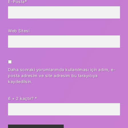
E-Posta*
Web Sitesi
Daha sonraki yorumlarımda kullanılması için adım, e-
posta adresim ve site adresim bu tarayıcıya
kaydedilsin.
6 + 2 kaçtır?
*