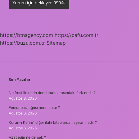
https://btnagency.com
https://cafu.com.tr
https://buzu.com.tr
Sitemap
SIDEBAR
Son Yazılar
No frost ile derin dondurucu arasındaki fark nedir ?
Ağustos 8, 2026
Femur başı ağrısı neden olur ?
Ağustos 6, 2026
Kur’an-ı Kerim’i diğer ilahi kitaplardan ayıran nedir ?
Ağustos 6, 2026
Azat edin ne demek ?