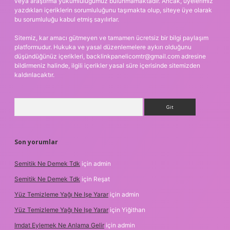
veya araştırma yükümlülüğümüz bulunmamaktadır. Ancak, üyelerimiz
yazdıkları içeriklerin sorumluluğunu taşımakta olup, siteye üye olarak
bu sorumluluğu kabul etmiş sayılırlar.
Sitemiz, kar amacı gütmeyen ve tamamen ücretsiz bir bilgi paylaşım
platformudur. Hukuka ve yasal düzenlemelere aykırı olduğunu
düşündüğünüz içerikleri,
backlinkpanelicomtr@gmail.com
adresine
bildirmeniz halinde, ilgili içerikler yasal süre içerisinde sitemizden
kaldırılacaktır.
Arama
Son yorumlar
Semitik Ne Demek Tdk
için
admin
Semitik Ne Demek Tdk
için
Reşat
Yüz Temizleme Yağı Ne Işe Yarar
için
admin
Yüz Temizleme Yağı Ne Işe Yarar
için
Yiğithan
Imdat Eylemek Ne Anlama Gelir
için
admin