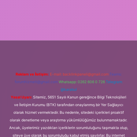
lbet giriş
Reklam ve İletişim:
E-mail:
backlinkpaneli@gmail.com
Teams:
forumhizmeti@gmail.com
Whatsapp: 0262 606 0 726
Telegram:
@karabul
Yasal Uyarı:
Sitemiz, 5651 Sayılı Kanun gereğince Bilgi Teknolojileri
ve İletişim Kurumu (BTK) tarafından onaylanmış bir Yer Sağlayıcı
olarak hizmet vermektedir. Bu nedenle, sitedeki içerikleri proaktif
olarak denetleme veya araştırma yükümlülüğümüz bulunmamaktadır.
Ancak, üyelerimiz yazdıkları içeriklerin sorumluluğunu taşımakta olup,
siteye üye olarak bu sorumluluğu kabul etmiş sayılırlar. Bu internet