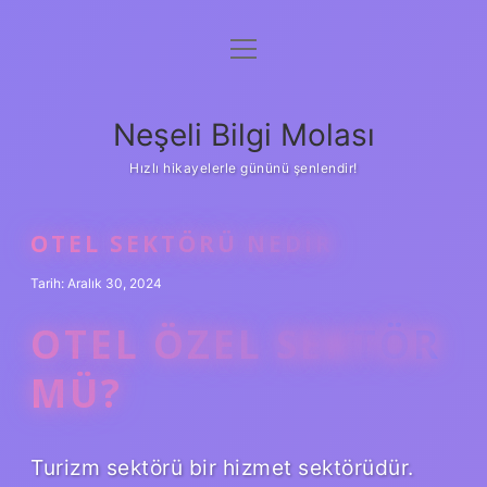
menüyü
Anasayfa
aç
Gizlilik Politikası
Neşeli Bilgi Molası
Yasal Uyarı
Hızlı hikayelerle gününü şenlendir!
Hakkımızda
OTEL SEKTÖRÜ NEDIR
Tarih: Aralık 30, 2024
OTEL ÖZEL SEKTÖR
MÜ?
Turizm sektörü bir hizmet sektörüdür.