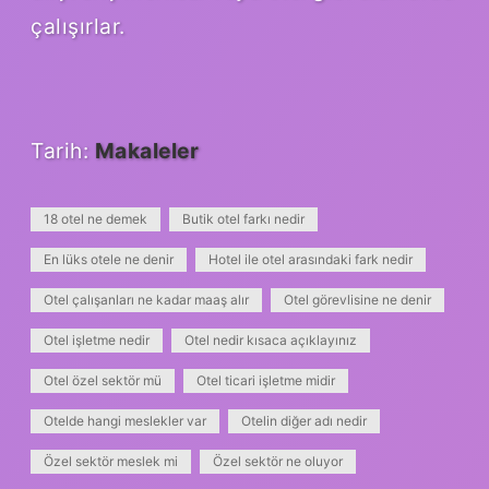
çalışırlar.
Tarih:
Makaleler
18 otel ne demek
Butik otel farkı nedir
En lüks otele ne denir
Hotel ile otel arasındaki fark nedir
Otel çalışanları ne kadar maaş alır
Otel görevlisine ne denir
Otel işletme nedir
Otel nedir kısaca açıklayınız
Otel özel sektör mü
Otel ticari işletme midir
Otelde hangi meslekler var
Otelin diğer adı nedir
Özel sektör meslek mi
Özel sektör ne oluyor