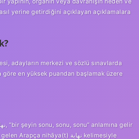
 bir yapının, organın veya davranışın neden ve
 nasıl yerine getirdiğini açıklayan açıklamalara
k?
stesi, adayların merkezi ve sözlü sınavlarda
ına göre en yüksek puandan başlamak üzere
apça nihāya(t) نهاية kelimesiyle