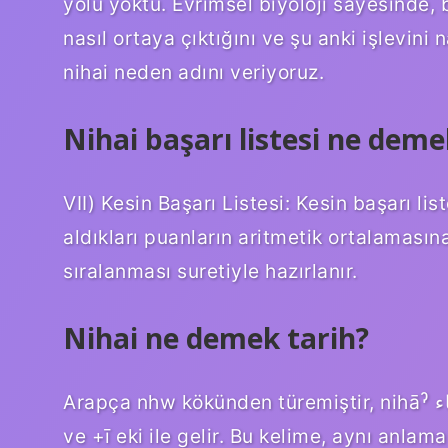
yolu yoktu. Evrimsel biyoloji sayesinde,
nasıl ortaya çıktığını ve şu anki işlevini
nihai neden adını veriyoruz.
Nihai başarı listesi ne deme
VII) Kesin Başarı Listesi: Kesin başarı li
aldıkları puanların aritmetik ortalamas
sıralanması suretiyle hazırlanır.
Nihai ne demek tarih?
Arapça nhw kökünden türemiştir, nihāˀ نهاء, “bir şeyin sonu, sonu, sonu” anlamına gelir
ve +ī eki ile gelir. Bu kelime, aynı anlama gelen Ar