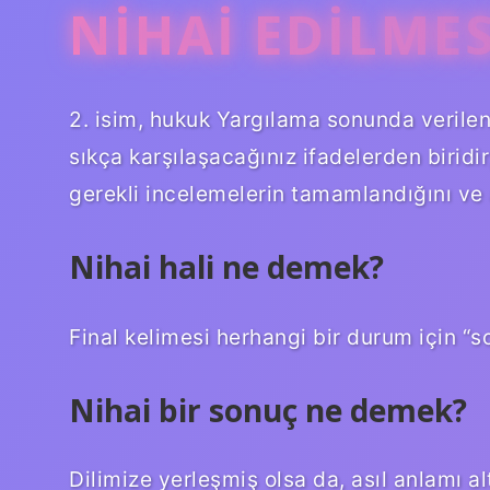
NIHAI EDILME
2. isim, hukuk Yargılama sonunda verile
sıkça karşılaşacağınız ifadelerden biridi
gerekli incelemelerin tamamlandığını ve a
Nihai hali ne demek?
Final kelimesi herhangi bir durum için “s
Nihai bir sonuç ne demek?
Dilimize yerleşmiş olsa da, asıl anlamı al