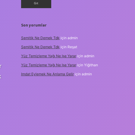
Son yorumlar
Semitik Ne Demek Tdk
için
admin
Semitik Ne Demek Tdk
için
Reşat
Yüz Temizleme Yağı Ne Işe Yarar
için
admin
r
Yüz Temizleme Yağı Ne Işe Yarar
için
Yiğithan
Imdat Eylemek Ne Anlama Gelir
için
admin
k