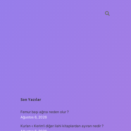
SIDEBAR
Son Yazılar
ilbet giri
Femur başı ağrısı neden olur ?
Ağustos 6, 2026
Kur’an-ı Kerim’i diğer ilahi kitaplardan ayıran nedir ?