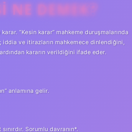
SI NE DEMEK?
n karar. “Kesin karar” mahkeme duruşmalarında
r; iddia ve itirazların mahkemece dinlendiğini,
rdından kararın verildiğini ifade eder.
on” anlamına gelir.
t sınırdır. Sorumlu davranın*.