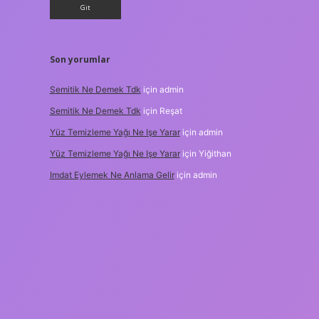
Son yorumlar
Semitik Ne Demek Tdk
için
admin
Semitik Ne Demek Tdk
için
Reşat
Yüz Temizleme Yağı Ne Işe Yarar
için
admin
Yüz Temizleme Yağı Ne Işe Yarar
için
Yiğithan
Imdat Eylemek Ne Anlama Gelir
için
admin