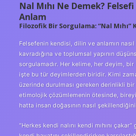
Nal Mıhı Ne Demek? Felsefi 
Anlam
Filozofik Bir Sorgulama: “Nal Mıhı”
Felsefenin kendisi, dilin ve anlamın nasıl
kavradığına ve toplumsal yapının düşünse
sorgulamadır. Her kelime, her deyim, bir 
işte bu tür deyimlerden biridir. Kimi zam
üzerinde durulması gereken derinlikli bir
etimolojik çözümlemenin ötesinde, bireyin
hatta insan doğasının nasıl şekillendiğini
“Herkes kendi nalını kendi mıhını çakar” g
kendi hayatını şekillendirirken karşılaştığ