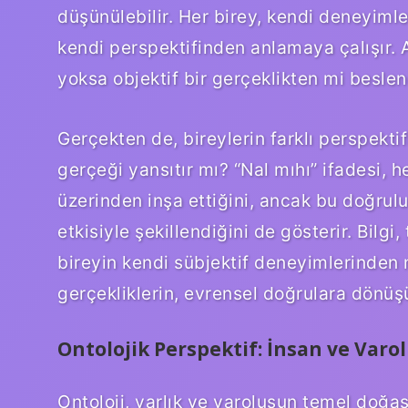
düşünülebilir. Her birey, kendi deneyiml
kendi perspektifinden anlamaya çalışır. An
yoksa objektif bir gerçeklikten mi beslen
Gerçekten de, bireylerin farklı perspektifl
gerçeği yansıtır mı? “Nal mıhı” ifadesi, he
üzerinden inşa ettiğini, ancak bu doğrulu
etkisiyle şekillendiğini de gösterir. Bilgi
bireyin kendi sübjektif deneyimlerinden m
gerçekliklerin, evrensel doğrulara dönü
Ontolojik Perspektif: İnsan ve Varo
Ontoloji, varlık ve varoluşun temel doğasın