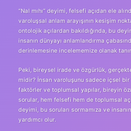
“Nal mıhı” deyimi, felsefi açıdan ele alın
varoluşsal anlam arayışının kesişim nokta
ontolojik açılardan bakıldığında, bu dey
insanın dünyayı anlamlandırma çabasında 
derinlemesine incelememize olanak tanır
Peki, bireysel irade ve özgürlük, gerçekt
midir? İnsan varoluşunu sadece içsel bir 
faktörler ve toplumsal yapılar, bireyin 
sorular, hem felsefi hem de toplumsal açı
deyimi, bu soruları sormamıza ve insan
yardımcı olur.