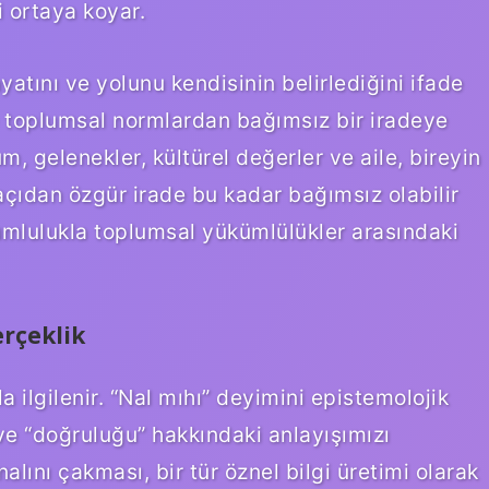
i ortaya koyar.
yatını ve yolunu kendisinin belirlediğini ifade
e toplumsal normlardan bağımsız bir iradeye
, gelenekler, kültürel değerler ve aile, bireyin
 açıdan özgür irade bu kadar bağımsız olabilir
mlulukla toplumsal yükümlülükler arasındaki
erçeklik
la ilgilenir. “Nal mıhı” deyimini epistemolojik
 ve “doğruluğu” hakkındaki anlayışımızı
lını çakması, bir tür öznel bilgi üretimi olarak