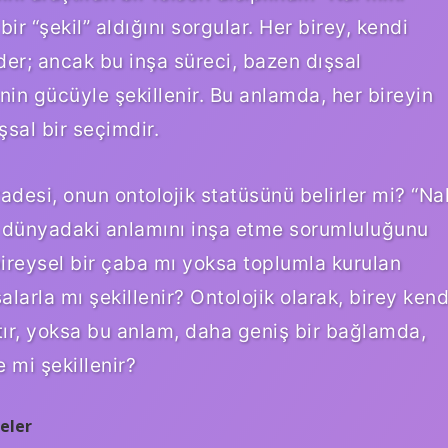
ir “şekil” aldığını sorgular. Her birey, kendi
eder; ancak bu inşa süreci, bazen dışsal
enin gücüyle şekillenir. Bu anlamda, her bireyin
şsal bir seçimdir.
adesi, onun ontolojik statüsünü belirler mi? “Na
bu dünyadaki anlamını inşa etme sorumluluğunu
bireysel bir çaba mı yoksa toplumla kurulan
salarla mı şekillenir? Ontolojik olarak, birey kend
tır, yoksa bu anlam, daha geniş bir bağlamda,
 mi şekillenir?
eler