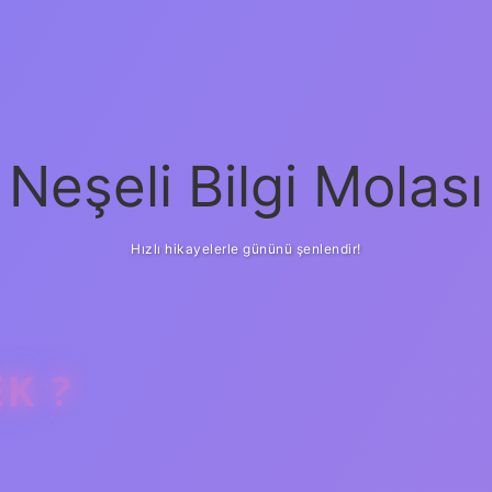
Neşeli Bilgi Molası
Hızlı hikayelerle gününü şenlendir!
K ?