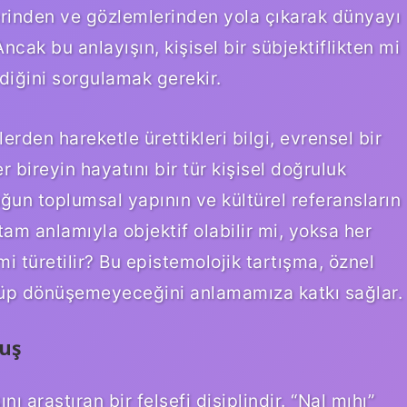
erinden ve gözlemlerinden yola çıkarak dünyayı
cak bu anlayışın, kişisel bir sübjektiflikten mi
diğini sorgulamak gerekir.
erden hareketle ürettikleri bilgi, evrensel bir
r bireyin hayatını bir tür kişisel doğruluk
ğun toplumsal yapının ve kültürel referansların
, tam anlamıyla objektif olabilir mi, yoksa her
i türetilir? Bu epistemolojik tartışma, öznel
şüp dönüşemeyeceğini anlamamıza katkı sağlar.
luş
ı araştıran bir felsefi disiplindir. “Nal mıhı”