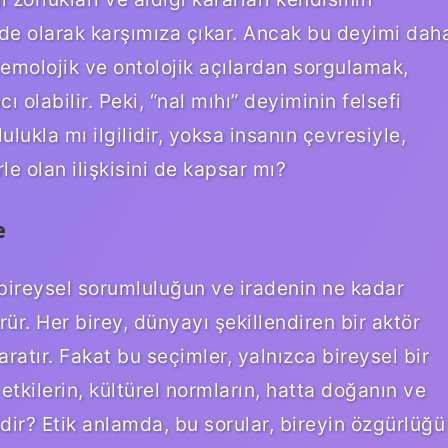
de olarak karşımıza çıkar. Ancak bu deyimi dah
stemolojik ve ontolojik açılardan sorgulamak,
olabilir. Peki, “nal mıhı” deyiminin felsefi
lukla mı ilgilidir, yoksa insanın çevresiyle,
e olan ilişkisini de kapsar mı?
e
i, bireysel sorumluluğun ve iradenin ne kadar
r. Her birey, dünyayı şekillendiren bir aktör
aratır. Fakat bu seçimler, yalnızca bireysel bir
tkilerin, kültürel normların, hatta doğanın ve
idir? Etik anlamda, bu sorular, bireyin özgürlüğü