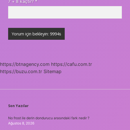
7 + 8 kaçtır?
*
https://btnagency.com
https://cafu.com.tr
https://buzu.com.tr
Sitemap
SIDEBAR
Son Yazılar
No frost ile derin dondurucu arasındaki fark nedir ?
Ağustos 8, 2026