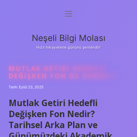
menüyü
Anasayfa
aç
Gizlilik Politikası
Neşeli Bilgi Molası
Yasal Uyarı
Hızlı hikayelerle gününü şenlendir!
Hakkımızda
MUTLAK GETIRI HEDEFLI
DEĞIŞKEN FON NE DEMEK ?
Tarih: Eylül 23, 2025
Mutlak Getiri Hedefli
Değişken Fon Nedir?
Tarihsel Arka Plan ve
Günümüzdeki Akademik