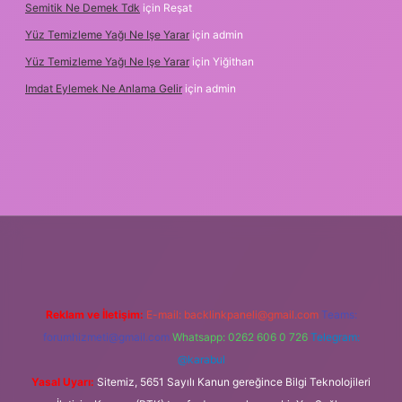
Semitik Ne Demek Tdk
için
Reşat
Yüz Temizleme Yağı Ne Işe Yarar
için
admin
Yüz Temizleme Yağı Ne Işe Yarar
için
Yiğithan
Imdat Eylemek Ne Anlama Gelir
için
admin
ş
Reklam ve İletişim:
E-mail:
backlinkpaneli@gmail.com
Teams:
forumhizmeti@gmail.com
Whatsapp: 0262 606 0 726
Telegram:
@karabul
Yasal Uyarı:
Sitemiz, 5651 Sayılı Kanun gereğince Bilgi Teknolojileri