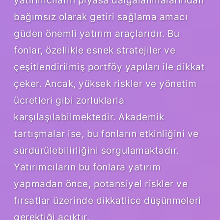
bağımsız olarak getiri sağlama amacı
güden önemli yatırım araçlarıdır. Bu
fonlar, özellikle esnek stratejiler ve
çeşitlendirilmiş portföy yapıları ile dikkat
çeker. Ancak, yüksek riskler ve yönetim
ücretleri gibi zorluklarla
karşılaşılabilmektedir. Akademik
tartışmalar ise, bu fonların etkinliğini ve
sürdürülebilirliğini sorgulamaktadır.
Yatırımcıların bu fonlara yatırım
yapmadan önce, potansiyel riskler ve
fırsatlar üzerinde dikkatlice düşünmeleri
gerektiği açıktır.