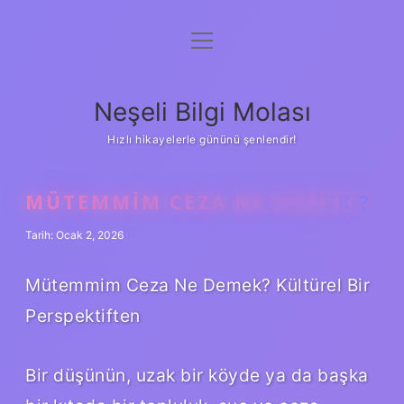
menüyü
Anasayfa
aç
Gizlilik Politikası
Neşeli Bilgi Molası
Yasal Uyarı
Hızlı hikayelerle gününü şenlendir!
Hakkımızda
MÜTEMMIM CEZA NE DEMEK ?
Tarih: Ocak 2, 2026
Mütemmim Ceza Ne Demek? Kültürel Bir
Perspektiften
Bir düşünün, uzak bir köyde ya da başka