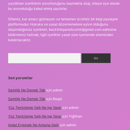
yazdıkları içeriklerin sorumluluğunu taşımakta olup, siteye üye olarak
bu sorumluluğu kabul etmiş sayılırlar.
Sitemiz, kar amacı gütmeyen ve tamamen ücretsiz bir bilgi paylaşım
platformudur. Hukuka ve yasal düzenlemelere aykırı olduğunu
düşündüğünüz içerikleri,
backlinkpanelicomtr@gmail.com
adresine
bildirmeniz halinde, ilgili içerikler yasal süre içerisinde sitemizden
kaldırılacaktır.
Arama
Son yorumlar
Semitik Ne Demek Tdk
için
admin
Semitik Ne Demek Tdk
için
Reşat
Yüz Temizleme Yağı Ne Işe Yarar
için
admin
Yüz Temizleme Yağı Ne Işe Yarar
için
Yiğithan
Imdat Eylemek Ne Anlama Gelir
için
admin