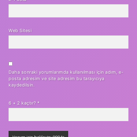
Web Sitesi
Daha sonraki yorumlarımda kullanılması için adım, e-
posta adresim ve site adresim bu tarayıcıya
kaydedilsin.
6 + 2 kaçtır?
*