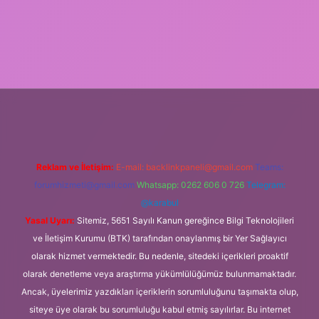
lbet giriş
Reklam ve İletişim:
E-mail:
backlinkpaneli@gmail.com
Teams:
forumhizmeti@gmail.com
Whatsapp: 0262 606 0 726
Telegram:
@karabul
Yasal Uyarı:
Sitemiz, 5651 Sayılı Kanun gereğince Bilgi Teknolojileri
ve İletişim Kurumu (BTK) tarafından onaylanmış bir Yer Sağlayıcı
olarak hizmet vermektedir. Bu nedenle, sitedeki içerikleri proaktif
olarak denetleme veya araştırma yükümlülüğümüz bulunmamaktadır.
Ancak, üyelerimiz yazdıkları içeriklerin sorumluluğunu taşımakta olup,
siteye üye olarak bu sorumluluğu kabul etmiş sayılırlar. Bu internet