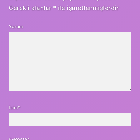
Gerekli alanlar
*
ile işaretlenmişlerdir
Yorum
İsim*
E-Posta*