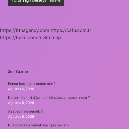
https://btnagency.com
https://cafu.com.tr
https://buzu.com.tr
Sitemap
SIDEBAR
Son Yazılar
Femur başı ağrısı neden olur ?
Ağustos 6, 2026
Kur’an-ı Kerim’i diğer ilahi kitaplardan ayıran nedir ?
Ağustos 6, 2026
Azat edin ne demek ?
Ağustos 5, 2026
Buzdolabında yemek kaç gün bekler ?