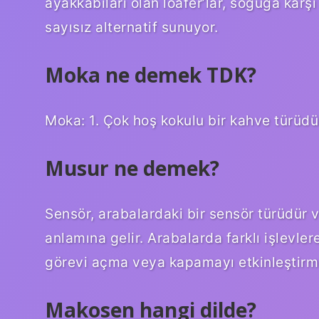
ayakkabıları olan loafer’lar, soğuğa kar
sayısız alternatif sunuyor.
Moka ne demek TDK?
Moka: 1. Çok hoş kokulu bir kahve türüdür
Musur ne demek?
Sensör, arabalardaki bir sensör türüdür
anlamına gelir. Arabalarda farklı işlevlere
görevi açma veya kapamayı etkinleştirmek
Makosen hangi dilde?