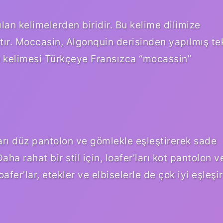
lan kelimelerden biridir. Bu kelime dilimize
tır. Moccasin, Algonquin derisinden yapılmış te
 kelimesi Türkçeye Fransızca “mocassin”
arı düz pantolon ve gömlekle eşleştirerek sade
ha rahat bir stil için, loafer’ları kot pantolon v
oafer’lar, etekler ve elbiselerle de çok iyi eşleşir