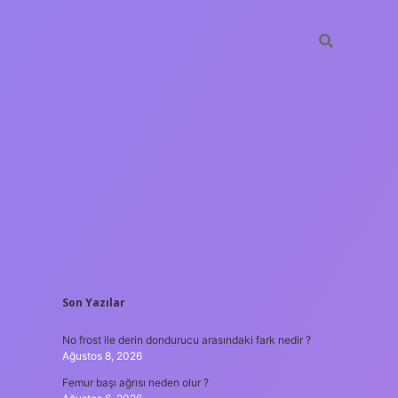
SIDEBAR
Son Yazılar
ilbet giriş
No frost ile derin dondurucu arasındaki fark nedir ?
Ağustos 8, 2026
Femur başı ağrısı neden olur ?