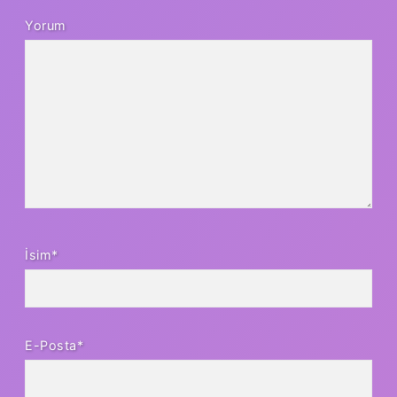
Yorum
İsim*
E-Posta*