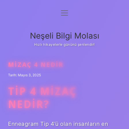
menüyü
Anasayfa
aç
Gizlilik Politikası
Neşeli Bilgi Molası
Yasal Uyarı
Hızlı hikayelerle gününü şenlendir!
Hakkımızda
MIZAÇ 4 NEDIR
Tarih: Mayıs 3, 2025
TIP 4 MIZAÇ
NEDIR?
Enneagram Tip 4’ü olan insanların en