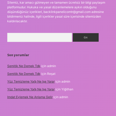
Sitemiz, kar amacı gütmeyen ve tamamen ücretsiz bir bilgi paylaşım
platformudur. Hukuka ve yasal düzenlemelere aykırı olduğunu
düşündüğünüz içerikleri,
backlinkpanelicomtr@gmail.com
adresine
bildirmeniz halinde, ilgili içerikler yasal süre içerisinde sitemizden
kaldırılacaktır.
Arama
Son yorumlar
Semitik Ne Demek Tdk
için
admin
Semitik Ne Demek Tdk
için
Reşat
Yüz Temizleme Yağı Ne Işe Yarar
için
admin
Yüz Temizleme Yağı Ne Işe Yarar
için
Yiğithan
Imdat Eylemek Ne Anlama Gelir
için
admin