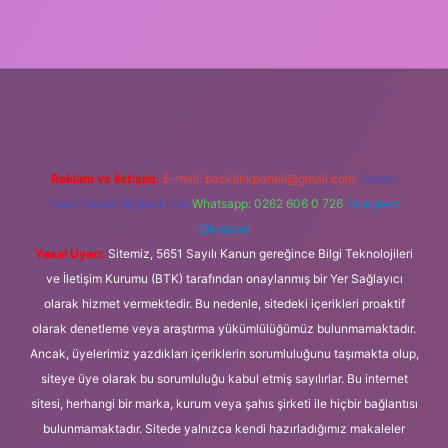
bet giriş
Reklam ve İletişim:
E-mail:
backlinkpaneli@gmail.com
Teams:
forumhizmeti@gmail.com
Whatsapp: 0262 606 0 726
Telegram:
@karabul
Yasal Uyarı:
Sitemiz, 5651 Sayılı Kanun gereğince Bilgi Teknolojileri
ve İletişim Kurumu (BTK) tarafından onaylanmış bir Yer Sağlayıcı
olarak hizmet vermektedir. Bu nedenle, sitedeki içerikleri proaktif
olarak denetleme veya araştırma yükümlülüğümüz bulunmamaktadır.
Ancak, üyelerimiz yazdıkları içeriklerin sorumluluğunu taşımakta olup,
siteye üye olarak bu sorumluluğu kabul etmiş sayılırlar. Bu internet
sitesi, herhangi bir marka, kurum veya şahıs şirketi ile hiçbir bağlantısı
bulunmamaktadır. Sitede yalnızca kendi hazırladığımız makaleler