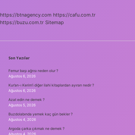
https://btnagency.com
https://cafu.com.tr
https://buzu.com.tr
Sitemap
SIDEBAR
Son Yazılar
Femur başı ağrısı neden olur ?
Ağustos 6, 2026
Kur’an-ı Kerim’i diğer ilahi kitaplardan ayıran nedir ?
Ağustos 6, 2026
Azat edin ne demek ?
Ağustos 5, 2026
Buzdolabında yemek kaç gün bekler ?
Ağustos 4, 2026
Argoda çarka çıkmak ne demek ?
Ağustos 4, 2026