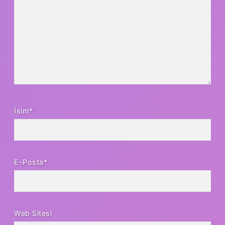
İsim*
E-Posta*
Web Sitesi