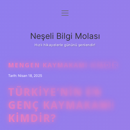
menüyü
Anasayfa
aç
Gizlilik Politikası
Neşeli Bilgi Molası
Yasal Uyarı
Hızlı hikayelerle gününü şenlendir!
Hakkımızda
MENGEN KAYMAKAMI KIMDIR
Tarih: Nisan 18, 2025
TÜRKIYE’NIN EN
GENÇ KAYMAKAMI
KIMDIR?