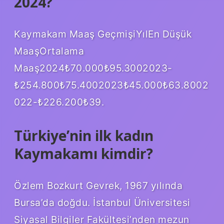
2024?
Kaymakam Maaş GeçmişiYılEn Düşük
MaaşOrtalama
Maaş2024₺70.000₺95.3002023-
₺254.800₺75.4002023₺45.000₺63.8002
022-₺226.200₺39.
Türkiye’nin ilk kadın
Kaymakamı kimdir?
Özlem Bozkurt Gevrek, 1967 yılında
Bursa’da doğdu. İstanbul Üniversitesi
Siyasal Bilgiler Fakültesi’nden mezun