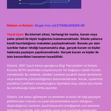
Reklam ve İletişim:
Skype: live:.cid.575569c608265c69
Yasal Uyarı:
Bu internet sitesi, herhangi bir marka, kurum veya
şahıs şirketi ile hiçbir bağlantısı bulunmamaktadır. Sitede yalnızca
kendi hazırladığımız makaleler paylaşılmaktadır. Burada yer alan
içerikler haber niteliği taşımamakta olup, gerçek kurum ve kişiler
hakkında paylaşım yapılmamaktadır. Gerçek kurum ve kişiler ile
isim benzerlikleri tamamen tesadüfidir.
Sitemiz, 5651 Sayılı Kanun gereğince Bilgi Teknolojileri ve İletişim
Kurumu (BTK) tarafından onaylanmış bir Yer Sağlayıcı olarak hizmet
vermektedir. Bu nedenle, sitedeki içerikleri proaktif olarak denetleme
veya araştırma yükümlülüğümüz bulunmamaktadır. Ancak, üyelerimiz
yazdıkları içeriklerin sorumluluğunu taşımakta olup, siteye üye olarak
bu sorumluluğu kabul etmiş sayılırlar.
Sitemiz, kar amacı gütmeyen ve tamamen ücretsiz bir bilgi paylaşım
platformudur. Hukuka ve yasal düzenlemelere aykırı olduğunu
düşündüğünüz içerikleri,
backlinkpanelicomtr@gmail.com
adresine
bildirmeniz halinde, ilgili içerikler yasal süre içerisinde sitemizden