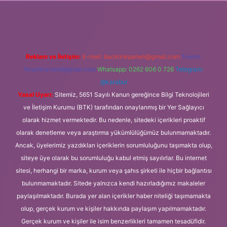
riş
Reklam ve İletişim:
E-mail:
backlinkpaneli@gmail.com
Teams:
forumhizmeti@gmail.com
Whatsapp: 0262 606 0 726
Telegram:
@karabul
Yasal Uyarı:
Sitemiz, 5651 Sayılı Kanun gereğince Bilgi Teknolojileri
ve İletişim Kurumu (BTK) tarafından onaylanmış bir Yer Sağlayıcı
olarak hizmet vermektedir. Bu nedenle, sitedeki içerikleri proaktif
olarak denetleme veya araştırma yükümlülüğümüz bulunmamaktadır.
Ancak, üyelerimiz yazdıkları içeriklerin sorumluluğunu taşımakta olup,
siteye üye olarak bu sorumluluğu kabul etmiş sayılırlar. Bu internet
sitesi, herhangi bir marka, kurum veya şahıs şirketi ile hiçbir bağlantısı
bulunmamaktadır. Sitede yalnızca kendi hazırladığımız makaleler
paylaşılmaktadır. Burada yer alan içerikler haber niteliği taşımamakta
olup, gerçek kurum ve kişiler hakkında paylaşım yapılmamaktadır.
Gerçek kurum ve kişiler ile isim benzerlikleri tamamen tesadüfidir.