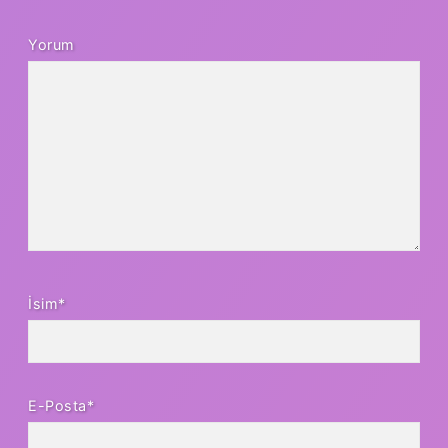
Yorum
İsim*
E-Posta*