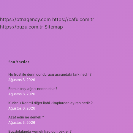
https://btnagency.com
https://cafu.com.tr
https://buzu.com.tr
Sitemap
SIDEBAR
Son Yazılar
No frost ile derin dondurucu arasındaki fark nedir ?
Ağustos 8, 2026
Femur başı ağrısı neden olur ?
Ağustos 6, 2026
Kur’an-ı Kerim’i diğer ilahi kitaplardan ayıran nedir ?
Ağustos 6, 2026
Azat edin ne demek ?
Ağustos 5, 2026
Buzdolabında yemek kaç gün bekler ?