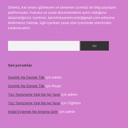
Sitemiz, kar amacı gütmeyen ve tamamen ücretsiz bir bilgi paylaşım
platformudur. Hukuka ve yasal düzenlemelere aykırı olduğunu
düşündüğünüz içerikleri,
backlinkpanelicomtr@gmail.com
adresine
bildirmeniz halinde, ilgili içerikler yasal süre içerisinde sitemizden
kaldırılacaktır.
Arama
Son yorumlar
Semitik Ne Demek Tdk
için
admin
Semitik Ne Demek Tdk
için
Reşat
Yüz Temizleme Yağı Ne Işe Yarar
için
admin
Yüz Temizleme Yağı Ne Işe Yarar
için
Yiğithan
Imdat Eylemek Ne Anlama Gelir
için
admin