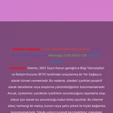
et giriş
Reklam ve İletişim:
E-mail:
backlinkpaneli@gmail.com
Teams:
forumhizmeti@gmail.com
Whatsapp: 0262 606 0 726
Telegram:
@karabul
Yasal Uyarı:
Sitemiz, 5651 Sayılı Kanun gereğince Bilgi Teknolojileri
ve İletişim Kurumu (BTK) tarafından onaylanmış bir Yer Sağlayıcı
olarak hizmet vermektedir. Bu nedenle, sitedeki içerikleri proaktif
olarak denetleme veya araştırma yükümlülüğümüz bulunmamaktadır.
Ancak, üyelerimiz yazdıkları içeriklerin sorumluluğunu taşımakta olup,
siteye üye olarak bu sorumluluğu kabul etmiş sayılırlar. Bu internet
sitesi, herhangi bir marka, kurum veya şahıs şirketi ile hiçbir bağlantısı
bulunmamaktadır. Sitede yalnızca kendi hazırladığımız makaleler