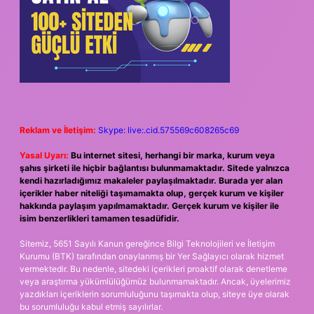
Reklam ve İletişim:
Skype: live:.cid.575569c608265c69
Yasal Uyarı:
Bu internet sitesi, herhangi bir marka, kurum veya
şahıs şirketi ile hiçbir bağlantısı bulunmamaktadır. Sitede yalnızca
kendi hazırladığımız makaleler paylaşılmaktadır. Burada yer alan
içerikler haber niteliği taşımamakta olup, gerçek kurum ve kişiler
hakkında paylaşım yapılmamaktadır. Gerçek kurum ve kişiler ile
isim benzerlikleri tamamen tesadüfidir.
Sitemiz, 5651 Sayılı Kanun gereğince Bilgi Teknolojileri ve İletişim
Kurumu (BTK) tarafından onaylanmış bir Yer Sağlayıcı olarak hizmet
vermektedir. Bu nedenle, sitedeki içerikleri proaktif olarak denetleme
veya araştırma yükümlülüğümüz bulunmamaktadır. Ancak, üyelerimiz
yazdıkları içeriklerin sorumluluğunu taşımakta olup, siteye üye olarak
bu sorumluluğu kabul etmiş sayılırlar.