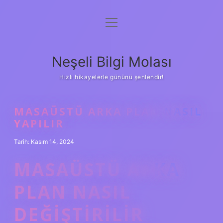
menüyü
Anasayfa
aç
Gizlilik Politikası
Neşeli Bilgi Molası
Yasal Uyarı
Hızlı hikayelerle gününü şenlendir!
Hakkımızda
MASAÜSTÜ ARKA PLAN NASIL
YAPILIR
Tarih: Kasım 14, 2024
MASAÜSTÜ ARKA
PLAN NASIL
DEĞIŞTIRILIR