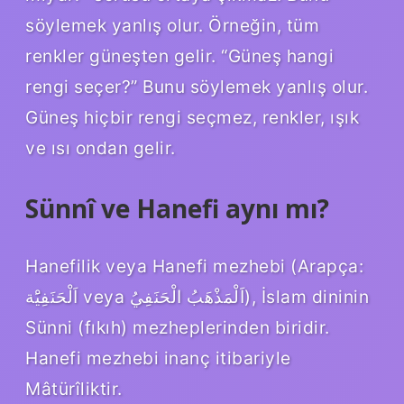
söylemek yanlış olur. Örneğin, tüm
renkler güneşten gelir. “Güneş hangi
rengi seçer?” Bunu söylemek yanlış olur.
Güneş hiçbir rengi seçmez, renkler, ışık
ve ısı ondan gelir.
Sünnî ve Hanefi aynı mı?
Hanefilik veya Hanefi mezhebi (Arapça:
اَلْحَنَفِيَْة veya اَلْمَذْهَبُ الْحَنَفِيُ), İslam dininin
Sünni (fıkıh) mezheplerinden biridir.
Hanefi mezhebi inanç itibariyle
Mâtürîliktir.