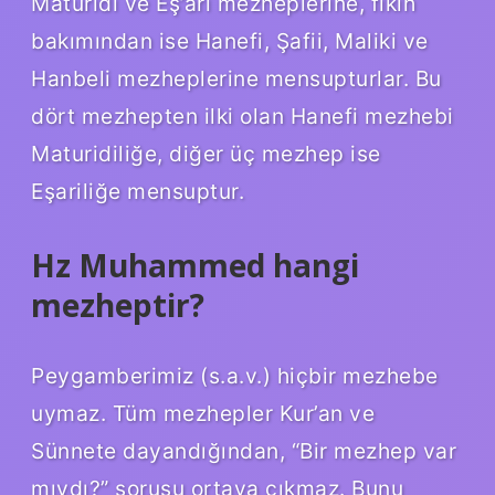
Maturidi ve Eş’ari mezheplerine, fıkıh
bakımından ise Hanefi, Şafii, Maliki ve
Hanbeli mezheplerine mensupturlar. Bu
dört mezhepten ilki olan Hanefi mezhebi
Maturidiliğe, diğer üç mezhep ise
Eşariliğe mensuptur.
Hz Muhammed hangi
mezheptir?
Peygamberimiz (s.a.v.) hiçbir mezhebe
uymaz. Tüm mezhepler Kur’an ve
Sünnete dayandığından, “Bir mezhep var
mıydı?” sorusu ortaya çıkmaz. Bunu