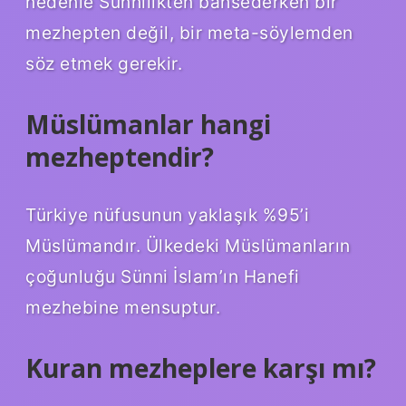
nedenle Sünnilikten bahsederken bir
mezhepten değil, bir meta-söylemden
söz etmek gerekir.
Müslümanlar hangi
mezheptendir?
Türkiye nüfusunun yaklaşık %95’i
Müslümandır. Ülkedeki Müslümanların
çoğunluğu Sünni İslam’ın Hanefi
mezhebine mensuptur.
Kuran mezheplere karşı mı?