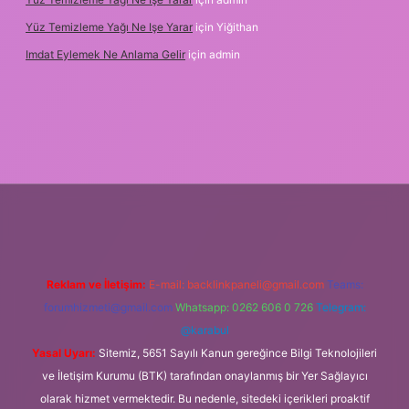
Yüz Temizleme Yağı Ne Işe Yarar
için
Yiğithan
Imdat Eylemek Ne Anlama Gelir
için
admin
Reklam ve İletişim:
E-mail:
backlinkpaneli@gmail.com
Teams:
forumhizmeti@gmail.com
Whatsapp: 0262 606 0 726
Telegram:
@karabul
Yasal Uyarı:
Sitemiz, 5651 Sayılı Kanun gereğince Bilgi Teknolojileri
ve İletişim Kurumu (BTK) tarafından onaylanmış bir Yer Sağlayıcı
olarak hizmet vermektedir. Bu nedenle, sitedeki içerikleri proaktif