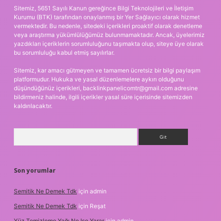
Sitemiz, 5651 Sayılı Kanun gereğince Bilgi Teknolojileri ve İletişim
Kurumu (BTK) tarafından onaylanmış bir Yer Sağlayıcı olarak hizmet
vermektedir. Bu nedenle, sitedeki içerikleri proaktif olarak denetleme
veya araştırma yükümlülüğümüz bulunmamaktadır. Ancak, üyelerimiz
yazdıkları içeriklerin sorumluluğunu taşımakta olup, siteye üye olarak
bu sorumluluğu kabul etmiş sayılırlar.
Sitemiz, kar amacı gütmeyen ve tamamen ücretsiz bir bilgi paylaşım
platformudur. Hukuka ve yasal düzenlemelere aykırı olduğunu
düşündüğünüz içerikleri,
backlinkpanelicomtr@gmail.com
adresine
bildirmeniz halinde, ilgili içerikler yasal süre içerisinde sitemizden
kaldırılacaktır.
Arama
Son yorumlar
Semitik Ne Demek Tdk
için
admin
Semitik Ne Demek Tdk
için
Reşat
Yüz Temizleme Yağı Ne Işe Yarar
için
admin