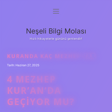
menüyü
Anasayfa
aç
Gizlilik Politikası
Neşeli Bilgi Molası
Yasal Uyarı
Hızlı hikayelerle gününü şenlendir!
Hakkımızda
KURANDA KAÇ MEZHEP VAR
Tarih: Haziran 27, 2025
4 MEZHEP
KUR’AN’DA
GEÇIYOR MU?