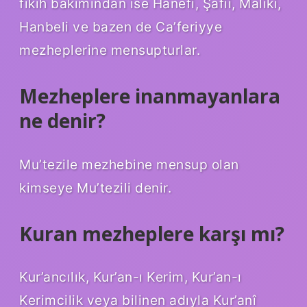
fıkıh bakımından ise Hanefi, Şafii, Maliki,
Hanbeli ve bazen de Ca’feriyye
mezheplerine mensupturlar.
Mezheplere inanmayanlara
ne denir?
Mu’tezile mezhebine mensup olan
kimseye Mu’tezili denir.
Kuran mezheplere karşı mı?
Kur’ancılık, Kur’an-ı Kerim, Kur’an-ı
Kerimcilik veya bilinen adıyla Kur’anî