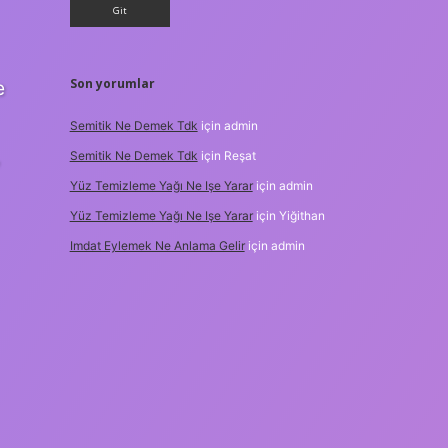
Son yorumlar
e
Semitik Ne Demek Tdk
için
admin
,
Semitik Ne Demek Tdk
için
Reşat
Yüz Temizleme Yağı Ne Işe Yarar
için
admin
Yüz Temizleme Yağı Ne Işe Yarar
için
Yiğithan
Imdat Eylemek Ne Anlama Gelir
için
admin