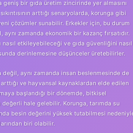
 geniş bir gıda üretim zincirinde yer almasını
 sıkıntısının arttığı senaryolarda, korunga gibi
 yeni çözümler sunabilir. Erkekler için, bu durum
eğil, aynı zamanda ekonomik bir kazanç fırsatıdır.
 nasıl etkileyebileceği ve gıda güvenliğini nasıl
usunda derinlemesine düşünceler üretebilirler.
a değil, aynı zamanda insan beslenmesinde de
ın arttığı ve hayvansal kaynaklardan elde edilen
anmaya başlandığı bir dönemde, bitkisel
değerli hale gelebilir. Korunga, tarımda su
nda besin değerini yüksek tutabilmesi nedeniyl
rından biri olabilir.