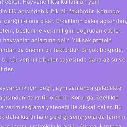
kat çeker. Hayvancılıkta kullanılan yem
imlilik açısından kritik bir faktördür. Korunga,
eriği ile öne çıkar. Erkeklerin bakış açısından
tein, beslenme verimliliğini doğrudan etkiler.
ı hayvanlar anlamına gelir. Yüksek protein
sından da önemli bir faktördür. Birçok bölgede,
, bu tür verimli bitkiler sayesinde daha az su ve
irler.
ayvancılık için değil, aynı zamanda gelecekte
ısından da kritik olabilir. Korunga, özellikle
ve verim sağlama yeteneği ile dikkat çeker. Bu
ek daha kısıtlı hale geldiği senaryolarda tarımın
e yapılmasını mümkün kılabilir. Ayrıca, korunga