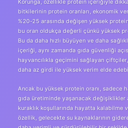
Korunga, özellikle protein içeriğiyle dik
bitkilerinin protein oranları, ekonomik ver
%20-25 arasında değişen yüksek protein iç
bu oran oldukça değerli çünkü yüksek pro
Bu da daha hızlı büyüyen ve daha sağlıkl
içeriği, aynı zamanda gıda güvenliği açı
hayvancılıkla geçimini sağlayan çiftçiler
daha az girdi ile yüksek verim elde edebil
Ancak bu yüksek protein oranı, sadece h
gıda üretiminde yaşanacak değişiklikler aç
kuraklık koşullarında hayatta kalabilme 
özellik, gelecekte su kaynaklarının gider
daha verimli ve sürdürülebilir bir şekild