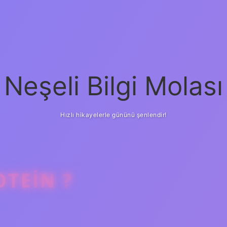
Neşeli Bilgi Molası
Hızlı hikayelerle gününü şenlendir!
TEIN ?