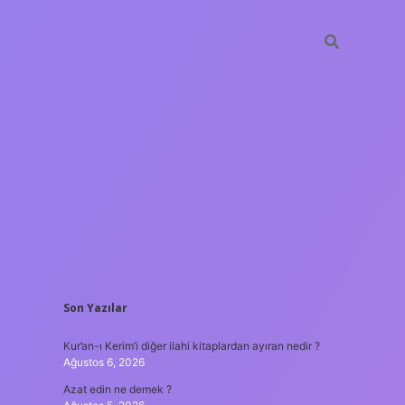
SIDEBAR
Son Yazılar
ilbet giriş
Kur’an-ı Kerim’i diğer ilahi kitaplardan ayıran nedir ?
Ağustos 6, 2026
Azat edin ne demek ?