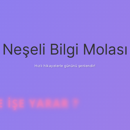
Neşeli Bilgi Molası
Hızlı hikayelerle gününü şenlendir!
 IŞE YARAR ?