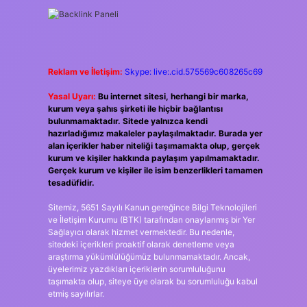
Reklam ve İletişim:
Skype: live:.cid.575569c608265c69
Yasal Uyarı:
Bu internet sitesi, herhangi bir marka,
kurum veya şahıs şirketi ile hiçbir bağlantısı
bulunmamaktadır. Sitede yalnızca kendi
hazırladığımız makaleler paylaşılmaktadır. Burada yer
alan içerikler haber niteliği taşımamakta olup, gerçek
kurum ve kişiler hakkında paylaşım yapılmamaktadır.
Gerçek kurum ve kişiler ile isim benzerlikleri tamamen
tesadüfidir.
Sitemiz, 5651 Sayılı Kanun gereğince Bilgi Teknolojileri
ve İletişim Kurumu (BTK) tarafından onaylanmış bir Yer
Sağlayıcı olarak hizmet vermektedir. Bu nedenle,
sitedeki içerikleri proaktif olarak denetleme veya
araştırma yükümlülüğümüz bulunmamaktadır. Ancak,
üyelerimiz yazdıkları içeriklerin sorumluluğunu
taşımakta olup, siteye üye olarak bu sorumluluğu kabul
etmiş sayılırlar.