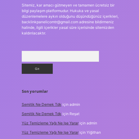
Sitemiz, kar amacı gütmeyen ve tamamen ücretsiz bir
bilgi paylaşım platformudur. Hukuka ve yasal
düzenlemelere aykırı olduğunu düşündüğünüz içerikleri,
backlinkpanelicomtr@gmail.com
adresine bildirmeniz
halinde, ilgili içerikler yasal süre içerisinde sitemizden
kaldırılacaktır.
Arama
Son yorumlar
Semitik Ne Demek Tdk
için
admin
Semitik Ne Demek Tdk
için
Reşat
Yüz Temizleme Yağı Ne Işe Yarar
için
admin
Yüz Temizleme Yağı Ne Işe Yarar
için
Yiğithan