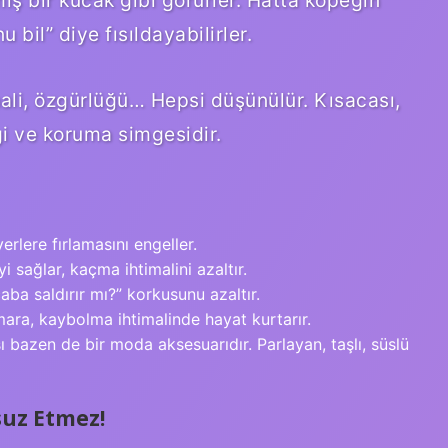
ış bir kucak gibi görürler. Hatta köpeğin
 bil” diye fısıldayabilirler.
hali, özgürlüğü… Hepsi düşünülür. Kısacası,
gi ve koruma simgesidir.
erlere fırlamasını engeller.
 sağlar, kaçma ihtimalini azaltır.
ba saldırır mı?” korkusunu azaltır.
ara, kaybolma ihtimalinde hayat kurtarır.
bazen de bir moda aksesuarıdır. Parlayan, taşlı, süslü
uz Etmez!