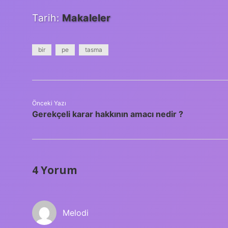
Tarih:
Makaleler
bir
pe
tasma
Önceki Yazı
Gerekçeli karar hakkının amacı nedir ?
4 Yorum
Melodi