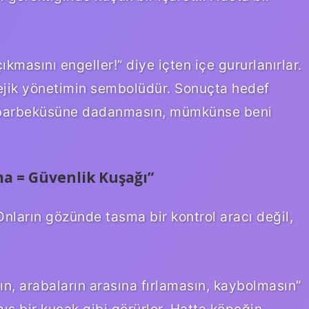
kmasını engeller!” diye içten içe gururlanırlar.
tejik yönetimin sembolüdür. Sonuçta hedef
 barbeküsüne dadanmasın, mümkünse beni
a = Güvenlik Kuşağı”
 Onların gözünde tasma bir kontrol aracı değil,
n, arabaların arasına fırlamasın, kaybolmasın”