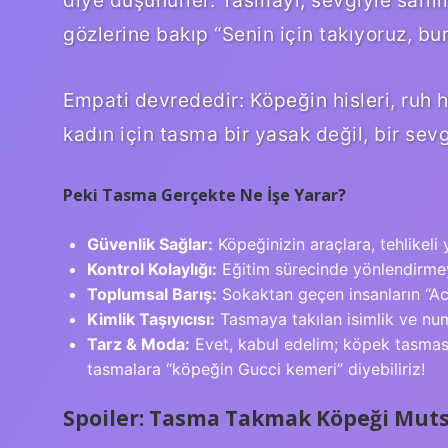
diye düşünürler. Tasmayı, sevgiyle sarılm
gözlerine bakıp “Senin için takıyoruz, bunu
Empati devrededir: Köpeğin hisleri, ruh 
kadın için tasma bir yasak değil, bir sev
Peki Tasma Gerçekte Ne İşe Yarar?
Güvenlik Sağlar:
Köpeğinizin araçlara, tehlikeli y
Kontrol Kolaylığı:
Eğitim sürecinde yönlendirmeyi
Toplumsal Barış:
Sokaktan geçen insanların “Aca
Kimlik Taşıyıcısı:
Tasmaya takılan isimlik ve num
Tarz & Moda:
Evet, kabul edelim; köpek tasması 
tasmalara “köpeğin Gucci kemeri” diyebiliriz!
Spoiler: Tasma Takmak Köpeği Muts