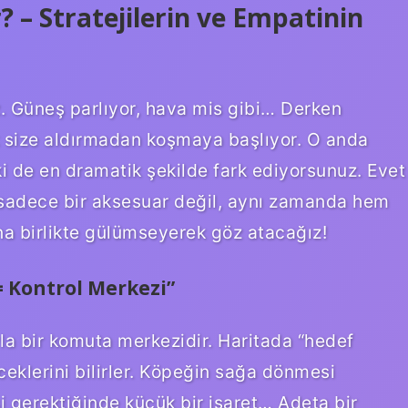
 – Stratejilerin ve Empatinin
z. Güneş parlıyor, hava mis gibi… Derken
k size aldırmadan koşmaya başlıyor. O anda
i de en dramatik şekilde fark ediyorsunuz. Evet
 sadece bir aksesuar değil, aynı zamanda hem
na birlikte gülümseyerek göz atacağız!
= Kontrol Merkezi”
la bir komuta merkezidir. Haritada “hedef
eceklerini bilirler. Köpeğin sağa dönmesi
i gerektiğinde küçük bir işaret… Adeta bir