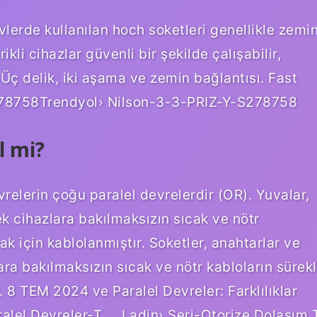
Evlerde kullanılan hoch soketleri genellikle zemi
ikli cihazlar güvenli bir şekilde çalışabilir,
. Üç delik, iki aşama ve zemin bağlantısı. Fast
278758Trendyol› Nilson-3-3-PRIZ-Y-S278758
l mi?
vrelerin çoğu paralel devrelerdir (OR). Yuvalar,
ek cihazlara bakılmaksızın sıcak ve nötr
ak için kablolanmıştır. Soketler, anahtarlar ve
ara bakılmaksızın sıcak ve nötr kabloların sürekl
 8 TEM 2024 ve Paralel Devreler: Farklılıklar
alel Devreler-T … Ladin› Seri-Otorize Dolaşım 