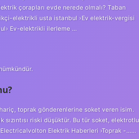
Elektrik çorapları evde nerede olmalı? Taban
çi-elektrikli usta istanbul ›Ev elektrik-vergisi
ul› Ev-elektrikli ilerleme …
 mümkündür.
mu?
 hariç, toprak gönderenlerine soket veren isim.
 sızıntısı riski düşüktür. Bu tür soket, elektrotl
 Electricalvolton Elektrik Haberleri ›Toprak -……