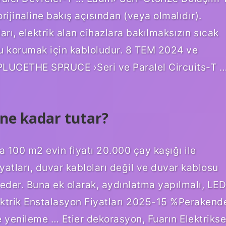
rijinaline bakış açısından (veya olmalıdır).
arı, elektrik alan cihazlara bakılmaksızın sıcak
unu korumak için kabloludur. 8 TEM 2024 ve
 -SPLUCETHE SPRUCE ›Seri ve Paralel Circuits-T 
ı ne kadar tutar?
a 100 m2 evin fiyatı 20.000 çay kaşığı ile
iyatları, duvar kabloları değil ve duvar kablosu
e eder. Buna ek olarak, aydınlatma yapılmalı, LED
ektrik Enstalasyon Fiyatları 2025-15 %Perakend
ile yenileme … Etier dekorasyon, Fuarın Elektrikse