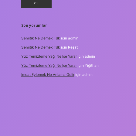
Son yorumlar
Semitik Ne Demek Tdk
için
admin
Semitik Ne Demek Tdk
için
Reşat
Yüz Temizleme Yağı Ne Işe Yarar
için
admin
Yüz Temizleme Yağı Ne Işe Yarar
için
Yiğithan
Imdat Eylemek Ne Anlama Gelir
için
admin