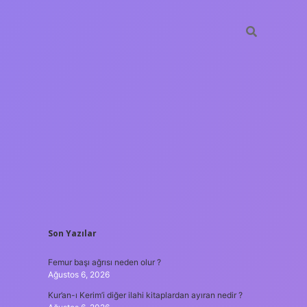
SIDEBAR
Son Yazılar
ilbet giriş
Femur başı ağrısı neden olur ?
Ağustos 6, 2026
Kur’an-ı Kerim’i diğer ilahi kitaplardan ayıran nedir ?