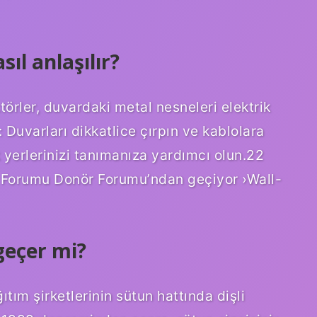
ıl anlaşılır?
örler, duvardaki metal nesneleri elektrik
: Duvarları dikkatlice çırpın ve kablolara
k yerlerinizi tanımanıza yardımcı olun.22
Forumu Donör Forumu’ndan geçiyor ›Wall-
geçer mi?
ım şirketlerinin sütun hattında dişli