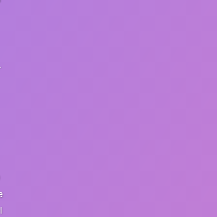
…
e
l