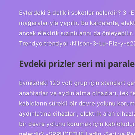
Evlerdeki 3 delikli soketler nelerdir? 3 -
mağaralarıyla yapılır. Bu kaidelerle, elektr
ancak elektrik sızıntılarını da önleyebilir
Trendyoltrendyol ›Nilson-3-Lu-Piz-y-s
Evdeki prizler seri mi parale
Evinizdeki 120 volt grup için standart çe
anahtarlar ve aydınlatma cihazları, tek t
kabloların sürekli bir devre yolunu korum
aydınlatma cihazları, elektrik alan cihazl
bir devre yolunu korumak için kabloludur.
nelerdir? -SPRUCETHE Ladin ›Seri ve Par