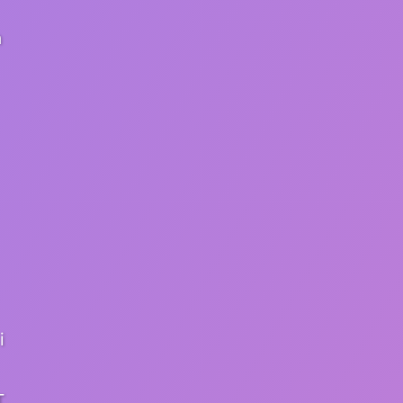
n
i
T