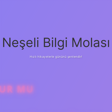
Neşeli Bilgi Molası
Hızlı hikayelerle gününü şenlendir!
LUR MU