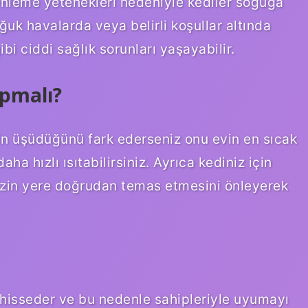
zenleme yetenekleri nedeniyle kediler soğuğa
oğuk havalarda veya belirli koşullar altında
ibi ciddi sağlık sorunları yaşayabilir.
apmalı?
n üşüdüğünü fark ederseniz onu evin en sıcak
ha hızlı ısıtabilirsiniz. Ayrıca kediniz için
nizin yere doğrudan temas etmesini önleyerek
 hisseder ve bu nedenle sahipleriyle uyumayı