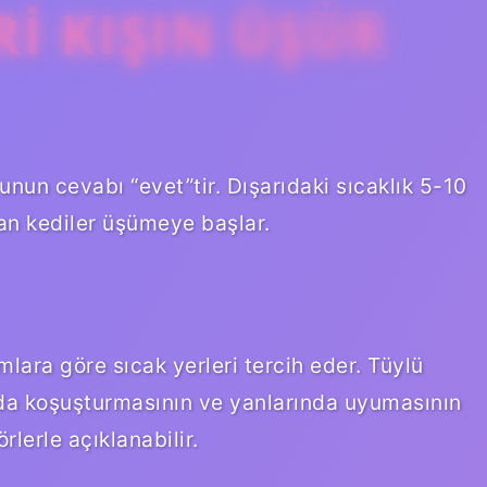
RI KIŞIN ÜŞÜR
nun cevabı “evet”tir. Dışarıdaki sıcaklık 5-10
an kediler üşümeye başlar.
lara göre sıcak yerleri tercih eder. Tüylü
ında koşuşturmasının ve yanlarında uyumasının
lerle açıklanabilir.