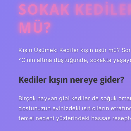
SOKAK KEDILE
MÜ?
Kışın Üşümek: Kediler kışın üşür mü? Soru
°C’nin altına düştüğünde, sokakta yaşay
Kediler kışın nereye gider?
Birçok hayvan gibi kediler de soğuk ortam
dostunuzun evinizdeki ısıtıcıların etraf
temel nedeni yüzlerindeki hassas reseptör