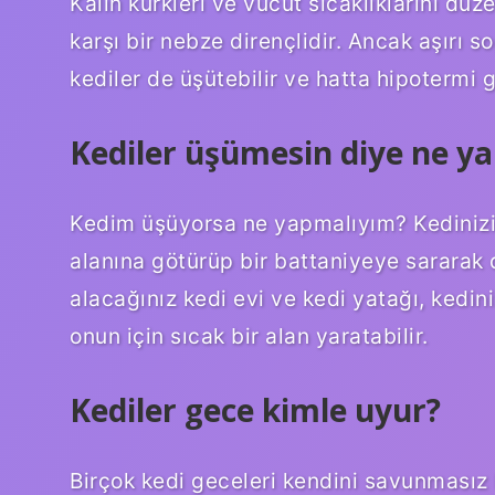
Kalın kürkleri ve vücut sıcaklıklarını dü
karşı bir nebze dirençlidir. Ancak aşırı s
kediler de üşütebilir ve hatta hipotermi g
Kediler üşümesin diye ne y
Kedim üşüyorsa ne yapmalıyım? Kedinizi
alanına götürüp bir battaniyeye sararak da
alacağınız kedi evi ve kedi yatağı, kedi
onun için sıcak bir alan yaratabilir.
Kediler gece kimle uyur?
Birçok kedi geceleri kendini savunmasız