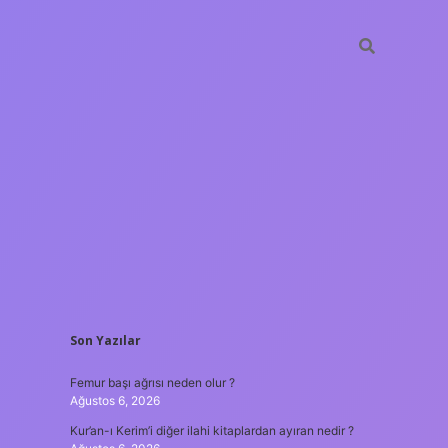
SIDEBAR
Son Yazılar
ilbet giriş
Femur başı ağrısı neden olur ?
Ağustos 6, 2026
Kur’an-ı Kerim’i diğer ilahi kitaplardan ayıran nedir ?