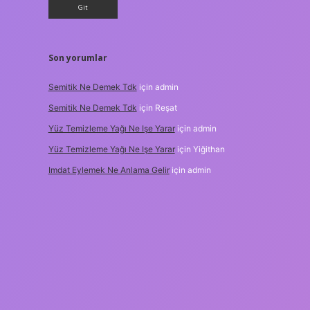
Son yorumlar
Semitik Ne Demek Tdk
için
admin
Semitik Ne Demek Tdk
için
Reşat
Yüz Temizleme Yağı Ne Işe Yarar
için
admin
Yüz Temizleme Yağı Ne Işe Yarar
için
Yiğithan
Imdat Eylemek Ne Anlama Gelir
için
admin