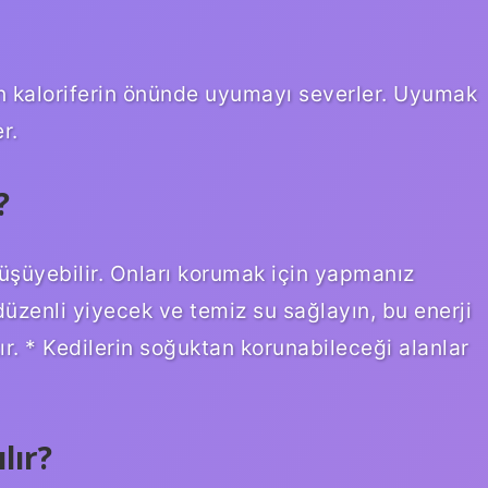
şın kaloriferin önünde uyumayı severler. Uyumak
r.
?
 üşüyebilir. Onları korumak için yapmanız
düzenli yiyecek ve temiz su sağlayın, bu enerji
r. * Kedilerin soğuktan korunabileceği alanlar
lır?