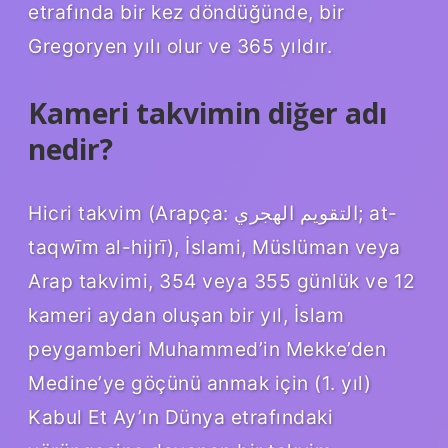
etrafında bir kez döndüğünde, bir
Gregoryen yılı olur ve 365 yıldır.
Kameri takvimin diğer adı
nedir?
Hicri takvim (Arapça: التقويم الهجري; at-
taqwīm al-hijrī), İslami, Müslüman veya
Arap takvimi, 354 veya 355 günlük ve 12
kameri aydan oluşan bir yıl, İslam
peygamberi Muhammed’in Mekke’den
Medine’ye göçünü anmak için (1. yıl)
Kabul Et Ay’ın Dünya etrafındaki