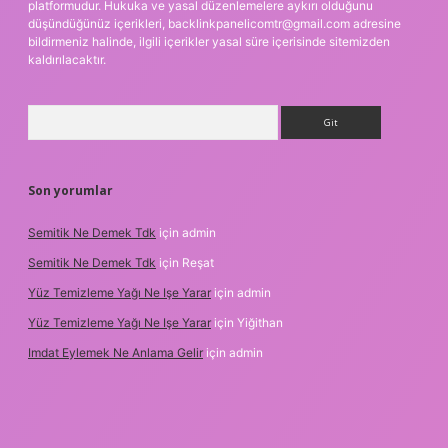
platformudur. Hukuka ve yasal düzenlemelere aykırı olduğunu
düşündüğünüz içerikleri,
backlinkpanelicomtr@gmail.com
adresine
bildirmeniz halinde, ilgili içerikler yasal süre içerisinde sitemizden
kaldırılacaktır.
Arama
Son yorumlar
Semitik Ne Demek Tdk
için
admin
Semitik Ne Demek Tdk
için
Reşat
Yüz Temizleme Yağı Ne Işe Yarar
için
admin
Yüz Temizleme Yağı Ne Işe Yarar
için
Yiğithan
Imdat Eylemek Ne Anlama Gelir
için
admin