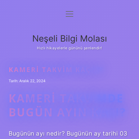
menüyü
Anasayfa
aç
Gizlilik Politikası
Neşeli Bilgi Molası
Yasal Uyarı
Hızlı hikayelerle gününü şenlendir!
Hakkımızda
KAMERI TAKVIM KAÇ AY
Tarih: Aralık 22, 2024
KAMERI TAKVIMDE
BUGÜN AYIN KAÇI?
Bugünün ayı nedir? Bugünün ay tarihi 03