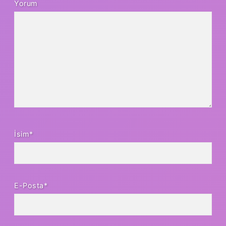
Yorum
İsim*
E-Posta*