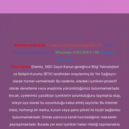
bet giriş
Reklam ve İletişim:
E-mail:
backlinkpaneli@gmail.com
Teams:
forumhizmeti@gmail.com
Whatsapp: 0262 606 0 726
Telegram:
@karabul
Yasal Uyarı:
Sitemiz, 5651 Sayılı Kanun gereğince Bilgi Teknolojileri
ve İletişim Kurumu (BTK) tarafından onaylanmış bir Yer Sağlayıcı
olarak hizmet vermektedir. Bu nedenle, sitedeki içerikleri proaktif
olarak denetleme veya araştırma yükümlülüğümüz bulunmamaktadır.
Ancak, üyelerimiz yazdıkları içeriklerin sorumluluğunu taşımakta olup,
siteye üye olarak bu sorumluluğu kabul etmiş sayılırlar. Bu internet
sitesi, herhangi bir marka, kurum veya şahıs şirketi ile hiçbir bağlantısı
bulunmamaktadır. Sitede yalnızca kendi hazırladığımız makaleler
paylaşılmaktadır. Burada yer alan içerikler haber niteliği taşımamakta