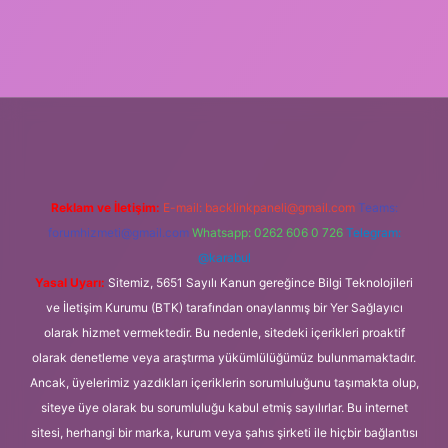
riş
Reklam ve İletişim:
E-mail:
backlinkpaneli@gmail.com
Teams:
forumhizmeti@gmail.com
Whatsapp: 0262 606 0 726
Telegram:
@karabul
Yasal Uyarı:
Sitemiz, 5651 Sayılı Kanun gereğince Bilgi Teknolojileri
ve İletişim Kurumu (BTK) tarafından onaylanmış bir Yer Sağlayıcı
olarak hizmet vermektedir. Bu nedenle, sitedeki içerikleri proaktif
olarak denetleme veya araştırma yükümlülüğümüz bulunmamaktadır.
Ancak, üyelerimiz yazdıkları içeriklerin sorumluluğunu taşımakta olup,
siteye üye olarak bu sorumluluğu kabul etmiş sayılırlar. Bu internet
sitesi, herhangi bir marka, kurum veya şahıs şirketi ile hiçbir bağlantısı