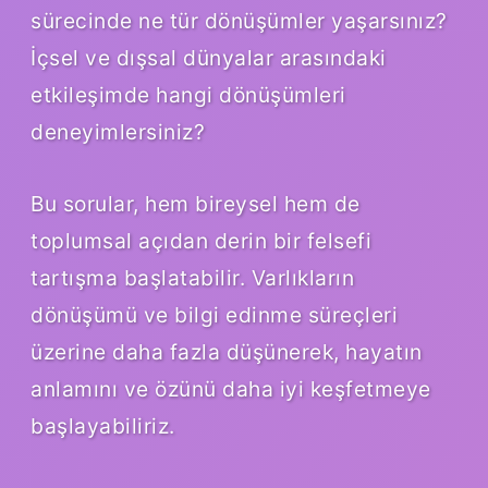
sürecinde ne tür dönüşümler yaşarsınız?
İçsel ve dışsal dünyalar arasındaki
etkileşimde hangi dönüşümleri
deneyimlersiniz?
Bu sorular, hem bireysel hem de
toplumsal açıdan derin bir felsefi
tartışma başlatabilir. Varlıkların
dönüşümü ve bilgi edinme süreçleri
üzerine daha fazla düşünerek, hayatın
anlamını ve özünü daha iyi keşfetmeye
başlayabiliriz.