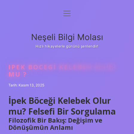
menüyü
Anasayfa
aç
Gizlilik Politikası
Neşeli Bilgi Molası
Yasal Uyarı
Hızlı hikayelerle gününü şenlendir!
Hakkımızda
IPEK BOCEGI KELEBEK OLUR
MU ?
Tarih: Kasım 13, 2025
İpek Böceği Kelebek Olur
mu? Felsefi Bir Sorgulama
Filozofik Bir Bakış: Değişim ve
Dönüşümün Anlamı