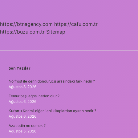
https://btnagency.com
https://cafu.com.tr
https://buzu.com.tr
Sitemap
SIDEBAR
Son Yazılar
No frost ile derin dondurucu arasındaki fark nedir ?
Ağustos 8, 2026
Femur başı ağrısı neden olur ?
Ağustos 6, 2026
Kur’an-ı Kerim’i diğer ilahi kitaplardan ayıran nedir ?
Ağustos 6, 2026
Azat edin ne demek ?
Ağustos 5, 2026