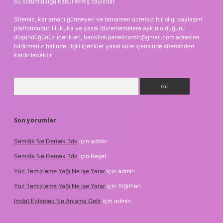
bu sorumluluğu kabul etmiş sayılırlar.
Sitemiz, kar amacı gütmeyen ve tamamen ücretsiz bir bilgi paylaşım
platformudur. Hukuka ve yasal düzenlemelere aykırı olduğunu
düşündüğünüz içerikleri,
backlinkpanelicomtr@gmail.com
adresine
bildirmeniz halinde, ilgili içerikler yasal süre içerisinde sitemizden
kaldırılacaktır.
Arama
Son yorumlar
Semitik Ne Demek Tdk
için
admin
Semitik Ne Demek Tdk
için
Reşat
Yüz Temizleme Yağı Ne Işe Yarar
için
admin
Yüz Temizleme Yağı Ne Işe Yarar
için
Yiğithan
Imdat Eylemek Ne Anlama Gelir
için
admin