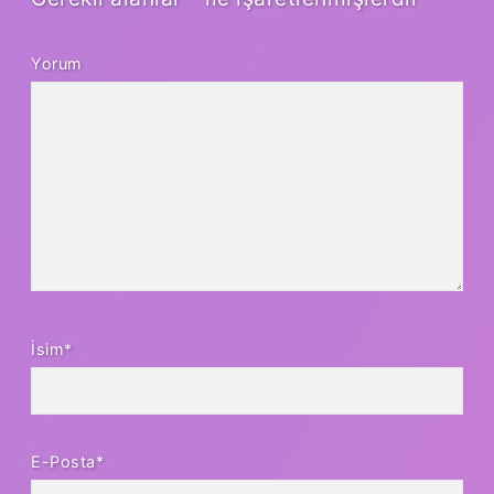
Yorum
İsim*
E-Posta*