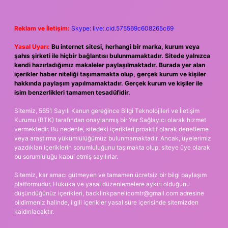
Reklam ve İletişim:
Skype: live:.cid.575569c608265c69
Yasal Uyarı:
Bu internet sitesi, herhangi bir marka, kurum veya
şahıs şirketi ile hiçbir bağlantısı bulunmamaktadır. Sitede yalnızca
kendi hazırladığımız makaleler paylaşılmaktadır. Burada yer alan
içerikler haber niteliği taşımamakta olup, gerçek kurum ve kişiler
hakkında paylaşım yapılmamaktadır. Gerçek kurum ve kişiler ile
isim benzerlikleri tamamen tesadüfidir.
Sitemiz, 5651 Sayılı Kanun gereğince Bilgi Teknolojileri ve İletişim
Kurumu (BTK) tarafından onaylanmış bir Yer Sağlayıcı olarak hizmet
vermektedir. Bu nedenle, sitedeki içerikleri proaktif olarak denetleme
veya araştırma yükümlülüğümüz bulunmamaktadır. Ancak, üyelerimiz
yazdıkları içeriklerin sorumluluğunu taşımakta olup, siteye üye olarak
bu sorumluluğu kabul etmiş sayılırlar.
Sitemiz, kar amacı gütmeyen ve tamamen ücretsiz bir bilgi paylaşım
platformudur. Hukuka ve yasal düzenlemelere aykırı olduğunu
düşündüğünüz içerikleri,
backlinkpanelicomtr@gmail.com
adresine
bildirmeniz halinde, ilgili içerikler yasal süre içerisinde sitemizden
kaldırılacaktır.