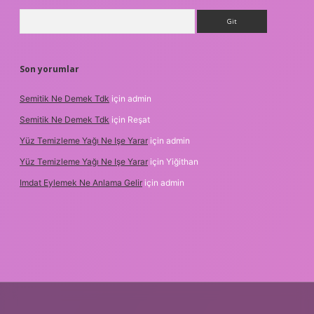
Arama
Son yorumlar
Semitik Ne Demek Tdk
için
admin
Semitik Ne Demek Tdk
için
Reşat
Yüz Temizleme Yağı Ne Işe Yarar
için
admin
Yüz Temizleme Yağı Ne Işe Yarar
için
Yiğithan
Imdat Eylemek Ne Anlama Gelir
için
admin
 giriş