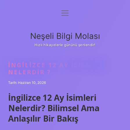
menüyü
Anasayfa
aç
Gizlilik Politikası
Neşeli Bilgi Molası
Yasal Uyarı
Hızlı hikayelerle gününü şenlendir!
Hakkımızda
İNGILIZCE 12 AY ISIMLERI
NELERDIR ?
Tarih: Haziran 10, 2026
İngilizce 12 Ay İsimleri
Nelerdir? Bilimsel Ama
Anlaşılır Bir Bakış