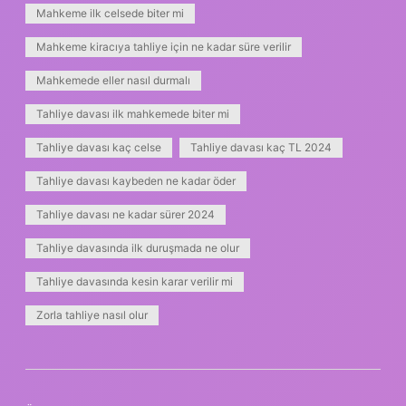
Mahkeme ilk celsede biter mi
Mahkeme kiracıya tahliye için ne kadar süre verilir
Mahkemede eller nasıl durmalı
Tahliye davası ilk mahkemede biter mi
Tahliye davası kaç celse
Tahliye davası kaç TL 2024
Tahliye davası kaybeden ne kadar öder
Tahliye davası ne kadar sürer 2024
Tahliye davasında ilk duruşmada ne olur
Tahliye davasında kesin karar verilir mi
Zorla tahliye nasıl olur