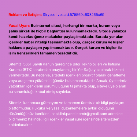
Reklam ve İletişim:
Skype: live:.cid.575569c608265c69
Yasal Uyarı:
Bu internet sitesi, herhangi bir marka, kurum veya
şahıs şirketi ile hiçbir bağlantısı bulunmamaktadır. Sitede yalnızca
kendi hazırladığımız makaleler paylaşılmaktadır. Burada yer alan
içerikler haber niteliği taşımamakta olup, gerçek kurum ve kişiler
hakkında paylaşım yapılmamaktadır. Gerçek kurum ve kişiler ile
isim benzerlikleri tamamen tesadüfidir.
Sitemiz, 5651 Sayılı Kanun gereğince Bilgi Teknolojileri ve İletişim
Kurumu (BTK) tarafından onaylanmış bir Yer Sağlayıcı olarak hizmet
vermektedir. Bu nedenle, sitedeki içerikleri proaktif olarak denetleme
veya araştırma yükümlülüğümüz bulunmamaktadır. Ancak, üyelerimiz
yazdıkları içeriklerin sorumluluğunu taşımakta olup, siteye üye olarak
bu sorumluluğu kabul etmiş sayılırlar.
Sitemiz, kar amacı gütmeyen ve tamamen ücretsiz bir bilgi paylaşım
platformudur. Hukuka ve yasal düzenlemelere aykırı olduğunu
düşündüğünüz içerikleri,
backlinkpanelicomtr@gmail.com
adresine
bildirmeniz halinde, ilgili içerikler yasal süre içerisinde sitemizden
kaldırılacaktır.