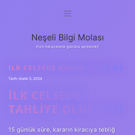
menüyü
Anasayfa
aç
Gizlilik Politikası
Neşeli Bilgi Molası
Yasal Uyarı
Hızlı hikayelerle gününü şenlendir!
Hakkımızda
ILK CELSEDE KARAR ÇIKAR MI
Tarih: Aralık 5, 2024
İLK CELSEDE
TAHLIYE OLUR MU?
15 günlük süre, kararın kiracıya tebliğ