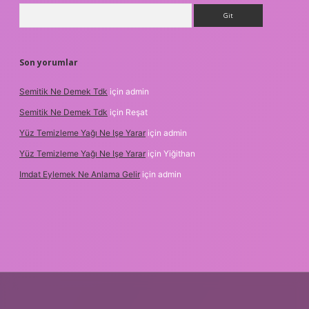
Arama
Son yorumlar
Semitik Ne Demek Tdk
için
admin
Semitik Ne Demek Tdk
için
Reşat
Yüz Temizleme Yağı Ne Işe Yarar
için
admin
Yüz Temizleme Yağı Ne Işe Yarar
için
Yiğithan
Imdat Eylemek Ne Anlama Gelir
için
admin
 giriş