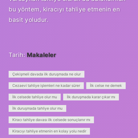
bu yöntem, kiracıyı tahliye etmenin en
basit yoludur.
Tarih:
Makaleler
Çekişmeli davada ilk duruşmada ne olur
Cezaevi tahliye işlemleri ne kadar sürer
İlk celse ne demek
İlk celsede tahliye olur mu
İlk duruşmada karar çıkar mı
İlk duruşmada tahliye olur mu
Kiracı tahliye davası ilk celsede sonuçlanır mı
Kiracıyı tahliye etmenin en kolay yolu nedir