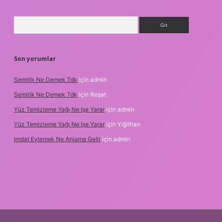
Arama
Son yorumlar
Semitik Ne Demek Tdk
için
admin
Semitik Ne Demek Tdk
için
Reşat
Yüz Temizleme Yağı Ne Işe Yarar
için
admin
Yüz Temizleme Yağı Ne Işe Yarar
için
Yiğithan
Imdat Eylemek Ne Anlama Gelir
için
admin
 giriş