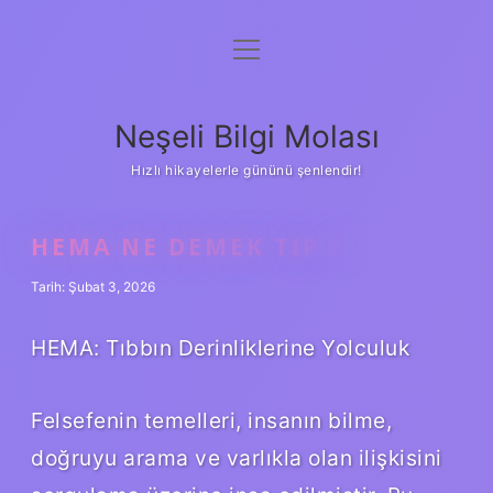
menüyü
Anasayfa
aç
Gizlilik Politikası
Neşeli Bilgi Molası
Yasal Uyarı
Hızlı hikayelerle gününü şenlendir!
Hakkımızda
HEMA NE DEMEK TIP ?
Tarih: Şubat 3, 2026
HEMA: Tıbbın Derinliklerine Yolculuk
Felsefenin temelleri, insanın bilme,
doğruyu arama ve varlıkla olan ilişkisini