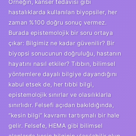
Örneğin, kanser tedavisi gibi
hastalıklarda kullanılan biyopsiler, her
zaman %100 doğru sonuç vermez.
Burada epistemolojik bir soru ortaya
çıkar: Bilgimiz ne kadar güvenilir? Bir
biyopsi sonucunun doğruluğu, hastanın
hayatını nasıl etkiler? Tıbbın, bilimsel
yöntemlere dayalı bilgiye dayandığını
kabul etsek de, her tıbbi bilgi,
epistemolojik sınırlar ve olasılıklarla
sınırlıdır. Felsefi açıdan bakıldığında,
“kesin bilgi” kavramı tartışmalı bir hale
gelir. Felsefe, HEMA gibi bilimsel
alanlarda kesin bilginin ulaşılabilir olup