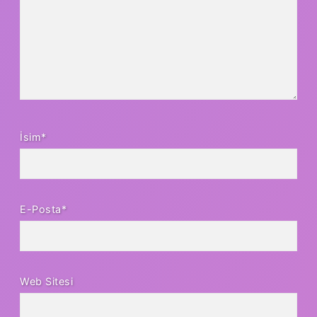
İsim*
E-Posta*
Web Sitesi