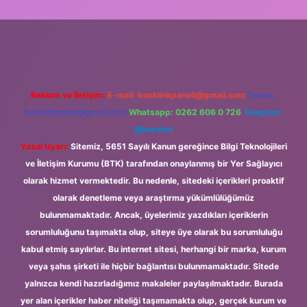
et giriş
Reklam ve İletişim:
E-mail:
backlinkpaneli@gmail.com
Teams:
forumhizmeti@gmail.com
Whatsapp: 0262 606 0 726
Telegram:
@karabul
Yasal Uyarı:
Sitemiz, 5651 Sayılı Kanun gereğince Bilgi Teknolojileri
ve İletişim Kurumu (BTK) tarafından onaylanmış bir Yer Sağlayıcı
olarak hizmet vermektedir. Bu nedenle, sitedeki içerikleri proaktif
olarak denetleme veya araştırma yükümlülüğümüz
bulunmamaktadır. Ancak, üyelerimiz yazdıkları içeriklerin
sorumluluğunu taşımakta olup, siteye üye olarak bu sorumluluğu
kabul etmiş sayılırlar. Bu internet sitesi, herhangi bir marka, kurum
veya şahıs şirketi ile hiçbir bağlantısı bulunmamaktadır. Sitede
yalnızca kendi hazırladığımız makaleler paylaşılmaktadır. Burada
yer alan içerikler haber niteliği taşımamakta olup, gerçek kurum ve