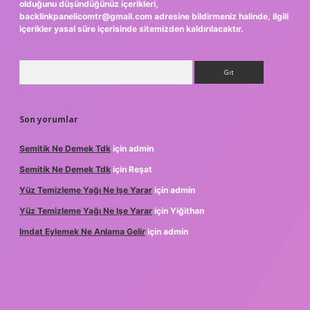
olduğunu düşündüğünüz içerikleri,
backlinkpanelicomtr@gmail.com
adresine bildirmeniz halinde, ilgili
içerikler yasal süre içerisinde sitemizden kaldırılacaktır.
Arama
Son yorumlar
Semitik Ne Demek Tdk
için
admin
Semitik Ne Demek Tdk
için
Reşat
Yüz Temizleme Yağı Ne Işe Yarar
için
admin
Yüz Temizleme Yağı Ne Işe Yarar
için
Yiğithan
Imdat Eylemek Ne Anlama Gelir
için
admin