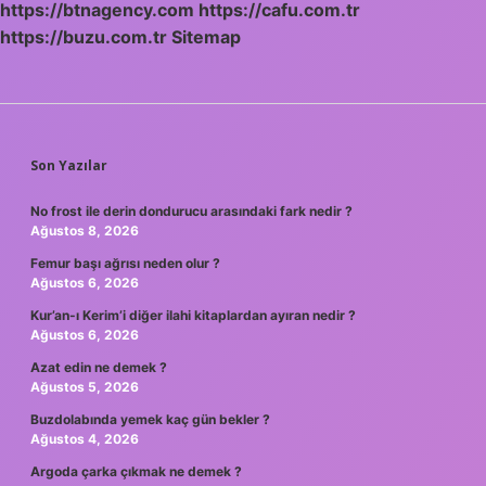
https://btnagency.com
https://cafu.com.tr
https://buzu.com.tr
Sitemap
SIDEBAR
Son Yazılar
No frost ile derin dondurucu arasındaki fark nedir ?
Ağustos 8, 2026
Femur başı ağrısı neden olur ?
Ağustos 6, 2026
Kur’an-ı Kerim’i diğer ilahi kitaplardan ayıran nedir ?
Ağustos 6, 2026
Azat edin ne demek ?
Ağustos 5, 2026
Buzdolabında yemek kaç gün bekler ?
Ağustos 4, 2026
Argoda çarka çıkmak ne demek ?