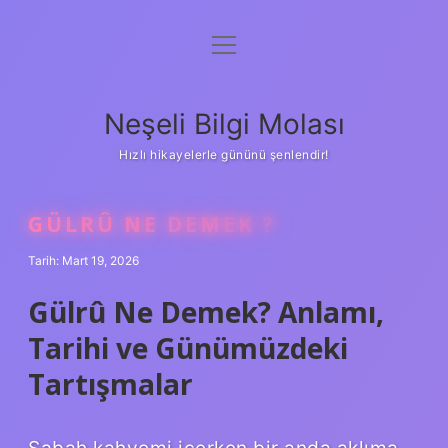
menüyü
Anasayfa
aç
Gizlilik Politikası
Neşeli Bilgi Molası
Yasal Uyarı
Hızlı hikayelerle gününü şenlendir!
Hakkımızda
GÜLRÛ NE DEMEK ?
Tarih: Mart 19, 2026
Gülrû Ne Demek? Anlamı,
Tarihi ve Günümüzdeki
Tartışmalar
Sabah kahvemi içerken bir anda aklıma