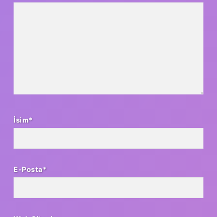
İsim*
E-Posta*