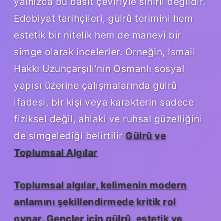
yalnızca bu basit çeviriyle sınırlı değildir.
Edebiyat tarihçileri, gülrû terimini hem
estetik bir nitelik hem de manevi bir
simge olarak incelerler. Örneğin, İsmail
Hakkı Uzunçarşılı’nın Osmanlı sosyal
yapısı üzerine çalışmalarında gülrû
ifadesi, bir kişi veya karakterin sadece
fiziksel değil, ahlaki ve ruhsal güzelliğini
de simgelediği belirtilir
Gülrû ve
Toplumsal Algılar
Toplumsal algılar, kelimenin modern
anlamını şekillendirmede kritik rol
oynar. Gençler için gülrû, estetik ve