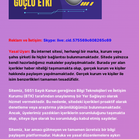
Reklam ve İletişim:
Skype: live:.cid.575569c608265c69
Yasal Uyarı:
Bu internet sitesi, herhangi bir marka, kurum veya
şahıs şirketi ile hiçbir bağlantısı bulunmamaktadır. Sitede yalnızca
kendi hazırladığımız makaleler paylaşılmaktadır. Burada yer alan
içerikler haber niteliği taşımamakta olup, gerçek kurum ve kişiler
hakkında paylaşım yapılmamaktadır. Gerçek kurum ve kişiler ile
isim benzerlikleri tamamen tesadüfidir.
Sitemiz, 5651 Sayılı Kanun gereğince Bilgi Teknolojileri ve İletişim
Kurumu (BTK) tarafından onaylanmış bir Yer Sağlayıcı olarak
hizmet vermektedir. Bu nedenle, sitedeki içerikleri proaktif olarak
denetleme veya araştırma yükümlülüğümüz bulunmamaktadır.
Ancak, üyelerimiz yazdıkları içeriklerin sorumluluğunu taşımakta
olup, siteye üye olarak bu sorumluluğu kabul etmiş sayılırlar.
Sitemiz, kar amacı gütmeyen ve tamamen ücretsiz bir bilgi
paylaşım platformudur. Hukuka ve yasal düzenlemelere aykırı