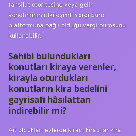
tahsilat otoritesine veya gelir
yönetiminin etkileşimli vergi büro
platformuna bağlı olduğu vergi bürosunu
kullanabilir.
Sahibi bulundukları
konutları kiraya verenler,
kirayla oturdukları
konutların kira bedelini
gayrisafi hâsılattan
indirebilir mi?
Ait oldukları evlerde kiracı kiracılar kira