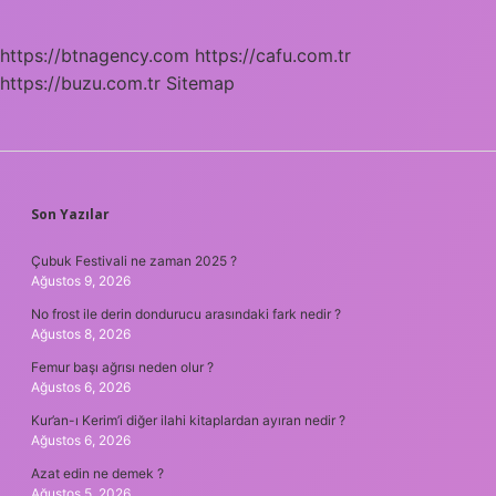
https://btnagency.com
https://cafu.com.tr
https://buzu.com.tr
Sitemap
SIDEBAR
Son Yazılar
Çubuk Festivali ne zaman 2025 ?
Ağustos 9, 2026
No frost ile derin dondurucu arasındaki fark nedir ?
Ağustos 8, 2026
Femur başı ağrısı neden olur ?
Ağustos 6, 2026
Kur’an-ı Kerim’i diğer ilahi kitaplardan ayıran nedir ?
Ağustos 6, 2026
Azat edin ne demek ?
Ağustos 5, 2026