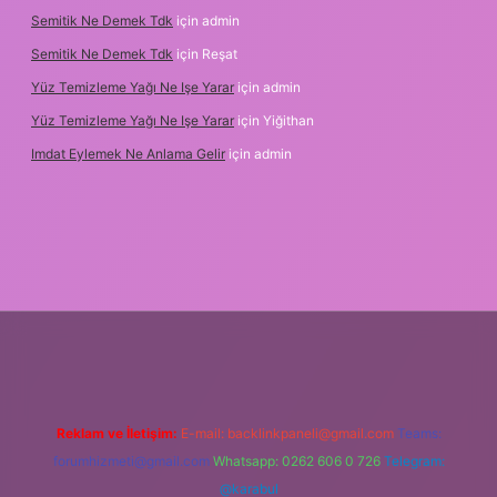
Semitik Ne Demek Tdk
için
admin
Semitik Ne Demek Tdk
için
Reşat
Yüz Temizleme Yağı Ne Işe Yarar
için
admin
Yüz Temizleme Yağı Ne Işe Yarar
için
Yiğithan
Imdat Eylemek Ne Anlama Gelir
için
admin
ilbet giriş
Reklam ve İletişim:
E-mail:
backlinkpaneli@gmail.com
Teams:
forumhizmeti@gmail.com
Whatsapp: 0262 606 0 726
Telegram:
@karabul