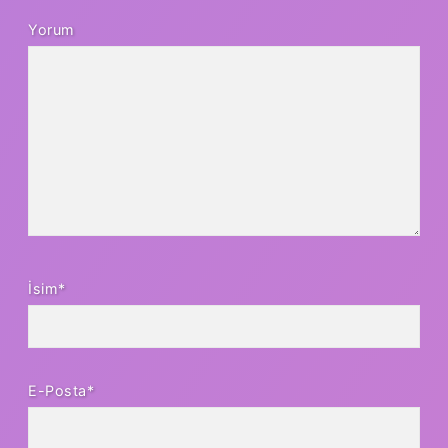
Yorum
İsim*
E-Posta*