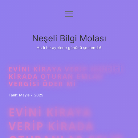
menüyü
Anasayfa
aç
Gizlilik Politikası
Neşeli Bilgi Molası
Yasal Uyarı
Hızlı hikayelerle gününü şenlendir!
Hakkımızda
EVINI KIRAYA VERIP KENDISI
KIRADA OTURAN EMLAK
VERGISI ÖDER MI
Tarih: Mayıs 7, 2025
EVINI KIRAYA
VERIP KIRADA