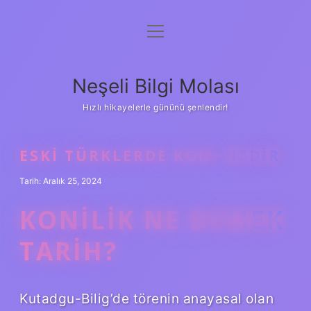
menüyü
Anasayfa
aç
Gizlilik Politikası
Neşeli Bilgi Molası
Yasal Uyarı
Hızlı hikayelerle gününü şenlendir!
Hakkımızda
ESKI TÜRKLERDE KONI NEDIR
Tarih: Aralık 25, 2024
KONILIK NE DEMEK
TARIH?
Kutadgu-Bilig’de törenin anayasal olan