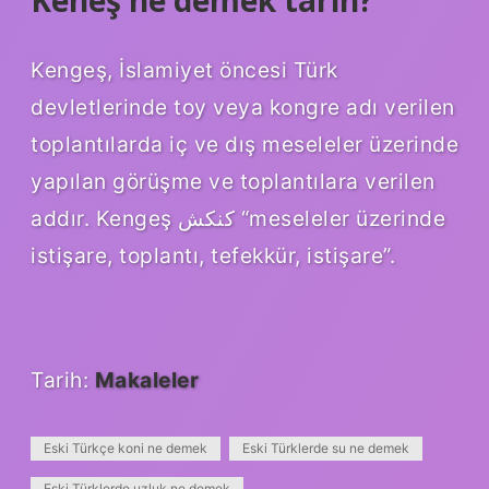
Keneş ne demek tarih?
Kengeş, İslamiyet öncesi Türk
devletlerinde toy veya kongre adı verilen
toplantılarda iç ve dış meseleler üzerinde
yapılan görüşme ve toplantılara verilen
addır. Kengeş كنكش “meseleler üzerinde
istişare, toplantı, tefekkür, istişare”.
Tarih:
Makaleler
Eski Türkçe koni ne demek
Eski Türklerde su ne demek
Eski Türklerde uzluk ne demek