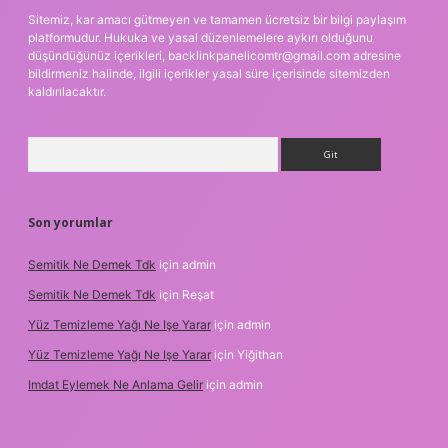
Sitemiz, kar amacı gütmeyen ve tamamen ücretsiz bir bilgi paylaşım
platformudur. Hukuka ve yasal düzenlemelere aykırı olduğunu
düşündüğünüz içerikleri,
backlinkpanelicomtr@gmail.com
adresine
bildirmeniz halinde, ilgili içerikler yasal süre içerisinde sitemizden
kaldırılacaktır.
Arama
Son yorumlar
Semitik Ne Demek Tdk
için
admin
Semitik Ne Demek Tdk
için
Reşat
Yüz Temizleme Yağı Ne Işe Yarar
için
admin
Yüz Temizleme Yağı Ne Işe Yarar
için
Yiğithan
Imdat Eylemek Ne Anlama Gelir
için
admin