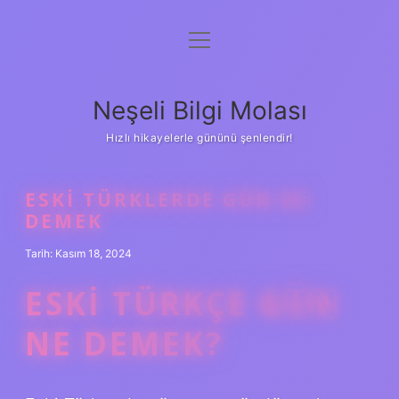
menüyü
Anasayfa
aç
Gizlilik Politikası
Neşeli Bilgi Molası
Yasal Uyarı
Hızlı hikayelerle gününü şenlendir!
Hakkımızda
ESKI TÜRKLERDE GÜN NE
DEMEK
Tarih: Kasım 18, 2024
ESKI TÜRKÇE GÜN
NE DEMEK?