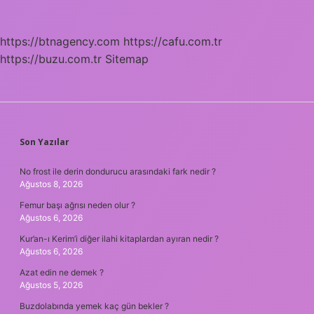
https://btnagency.com
https://cafu.com.tr
https://buzu.com.tr
Sitemap
SIDEBAR
Son Yazılar
No frost ile derin dondurucu arasındaki fark nedir ?
Ağustos 8, 2026
Femur başı ağrısı neden olur ?
Ağustos 6, 2026
Kur’an-ı Kerim’i diğer ilahi kitaplardan ayıran nedir ?
Ağustos 6, 2026
Azat edin ne demek ?
Ağustos 5, 2026
Buzdolabında yemek kaç gün bekler ?