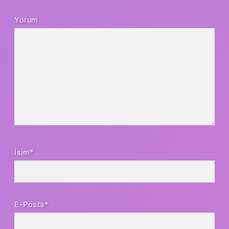
Yorum
İsim*
E-Posta*