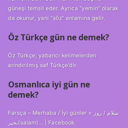
güneşi temsil eder. Ayrıca “yemin” olarak
da okunur, yani “söz” anlamına gelir.
Öz Türkçe gün ne demek?
Öz Türkçe; yabancı kelimelerden
arındırılmış saf Türkçe’dir.
Osmanlıca iyi gün ne
demek?
Farsça – Merhaba / İyi günler = سلام / روز
بخیر(salam)… | Facebook.