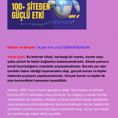
Reklam ve İletişim:
Skype: live:.cid.575569c608265c69
Yasal Uyarı:
Bu internet sitesi, herhangi bir marka, kurum veya
şahıs şirketi ile hiçbir bağlantısı bulunmamaktadır. Sitede yalnızca
kendi hazırladığımız makaleler paylaşılmaktadır. Burada yer alan
içerikler haber niteliği taşımamakta olup, gerçek kurum ve kişiler
hakkında paylaşım yapılmamaktadır. Gerçek kurum ve kişiler ile
isim benzerlikleri tamamen tesadüfidir.
Sitemiz, 5651 Sayılı Kanun gereğince Bilgi Teknolojileri ve İletişim
Kurumu (BTK) tarafından onaylanmış bir Yer Sağlayıcı olarak hizmet
vermektedir. Bu nedenle, sitedeki içerikleri proaktif olarak denetleme
veya araştırma yükümlülüğümüz bulunmamaktadır. Ancak, üyelerimiz
yazdıkları içeriklerin sorumluluğunu taşımakta olup, siteye üye olarak
bu sorumluluğu kabul etmiş sayılırlar.