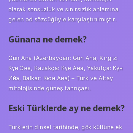
olarak sonsuzluk ve sınırsızlık anlamına
gelen od sözcüğüyle karşılaştırılmıştır.
Günana ne demek?
Gün Ana (Azerbaycan: Gün Ana, Kırgız:
Күн Эне, Kazakça: Күн Ана, Yakutça: Күн
Ий̃э, Balkar: Кюн Ана) – Türk ve Altay
mitolojisinde güneş tanrıçası.
Eski Türklerde ay ne demek?
Türklerin dinsel tarihinde, gök kültüne ek