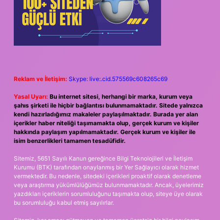
Reklam ve İletişim:
Skype: live:.cid.575569c608265c69
Yasal Uyarı:
Bu internet sitesi, herhangi bir marka, kurum veya
şahıs şirketi ile hiçbir bağlantısı bulunmamaktadır. Sitede yalnızca
kendi hazırladığımız makaleler paylaşılmaktadır. Burada yer alan
içerikler haber niteliği taşımamakta olup, gerçek kurum ve kişiler
hakkında paylaşım yapılmamaktadır. Gerçek kurum ve kişiler ile
isim benzerlikleri tamamen tesadüfidir.
Sitemiz, 5651 Sayılı Kanun gereğince Bilgi Teknolojileri ve İletişim
Kurumu (BTK) tarafından onaylanmış bir Yer Sağlayıcı olarak hizmet
vermektedir. Bu nedenle, sitedeki içerikleri proaktif olarak denetleme
veya araştırma yükümlülüğümüz bulunmamaktadır. Ancak, üyelerimiz
yazdıkları içeriklerin sorumluluğunu taşımakta olup, siteye üye olarak
bu sorumluluğu kabul etmiş sayılırlar.