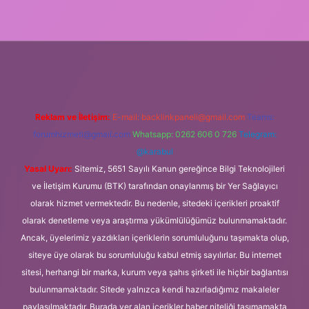
lbet giriş
Reklam ve İletişim:
E-mail:
backlinkpaneli@gmail.com
Teams:
forumhizmeti@gmail.com
Whatsapp: 0262 606 0 726
Telegram:
@karabul
Yasal Uyarı:
Sitemiz, 5651 Sayılı Kanun gereğince Bilgi Teknolojileri
ve İletişim Kurumu (BTK) tarafından onaylanmış bir Yer Sağlayıcı
olarak hizmet vermektedir. Bu nedenle, sitedeki içerikleri proaktif
olarak denetleme veya araştırma yükümlülüğümüz bulunmamaktadır.
Ancak, üyelerimiz yazdıkları içeriklerin sorumluluğunu taşımakta olup,
siteye üye olarak bu sorumluluğu kabul etmiş sayılırlar. Bu internet
sitesi, herhangi bir marka, kurum veya şahıs şirketi ile hiçbir bağlantısı
bulunmamaktadır. Sitede yalnızca kendi hazırladığımız makaleler
paylaşılmaktadır. Burada yer alan içerikler haber niteliği taşımamakta