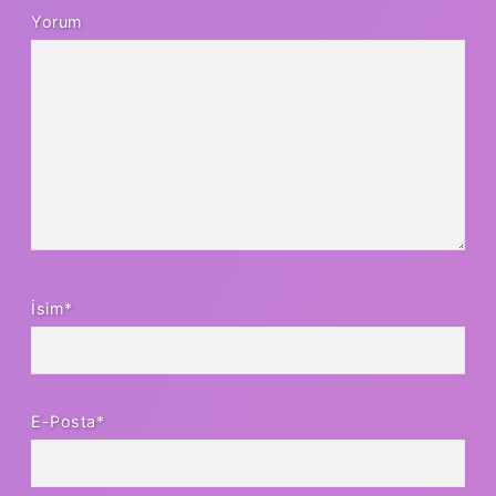
Yorum
İsim*
E-Posta*