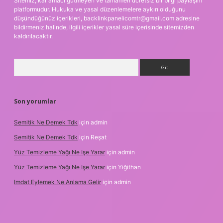
Sitemiz, kar amacı gütmeyen ve tamamen ücretsiz bir bilgi paylaşım
platformudur. Hukuka ve yasal düzenlemelere aykırı olduğunu
düşündüğünüz içerikleri,
backlinkpanelicomtr@gmail.com
adresine
bildirmeniz halinde, ilgili içerikler yasal süre içerisinde sitemizden
kaldırılacaktır.
Arama
Son yorumlar
Semitik Ne Demek Tdk
için
admin
Semitik Ne Demek Tdk
için
Reşat
Yüz Temizleme Yağı Ne Işe Yarar
için
admin
Yüz Temizleme Yağı Ne Işe Yarar
için
Yiğithan
Imdat Eylemek Ne Anlama Gelir
için
admin