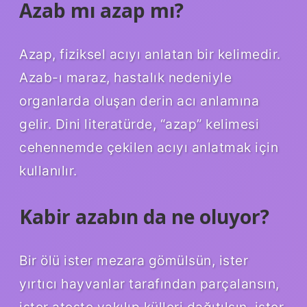
Azab mı azap mı?
Azap, fiziksel acıyı anlatan bir kelimedir.
Azab-ı maraz, hastalık nedeniyle
organlarda oluşan derin acı anlamına
gelir. Dini literatürde, “azap” kelimesi
cehennemde çekilen acıyı anlatmak için
kullanılır.
Kabir azabın da ne oluyor?
Bir ölü ister mezara gömülsün, ister
yırtıcı hayvanlar tarafından parçalansın,
ister ateşte yakılıp külleri dağıtılsın, ister