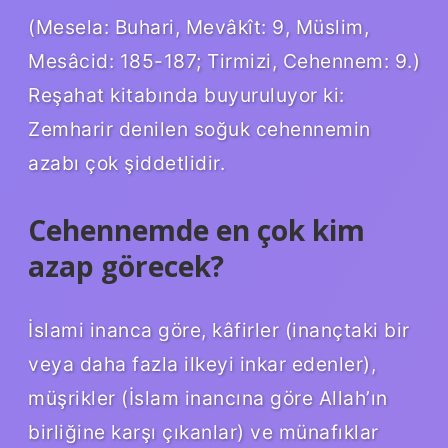
(Mesela: Buhari, Mevâkît: 9, Müslim,
Mesâcid: 185-187; Tirmizi, Cehennem: 9.)
Reşahat kitabında buyuruluyor ki:
Zemharir denilen soğuk cehennemin
azabı çok şiddetlidir.
Cehennemde en çok kim
azap görecek?
İslami inanca göre, kâfirler (inançtaki bir
veya daha fazla ilkeyi inkar edenler),
müşrikler (İslam inancına göre Allah’ın
birliğine karşı çıkanlar) ve münafıklar