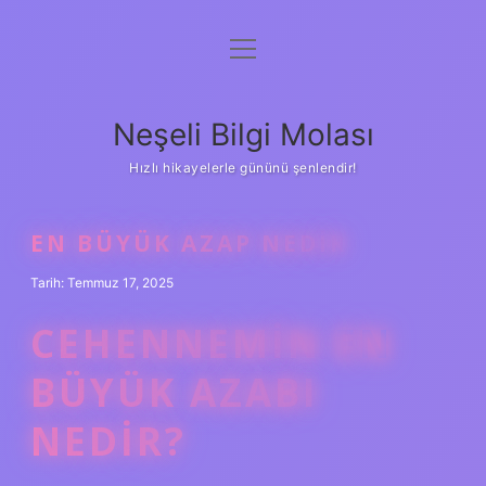
menüyü
Anasayfa
aç
Gizlilik Politikası
Neşeli Bilgi Molası
Yasal Uyarı
Hızlı hikayelerle gününü şenlendir!
Hakkımızda
EN BÜYÜK AZAP NEDIR
Tarih: Temmuz 17, 2025
CEHENNEMIN EN
BÜYÜK AZABI
NEDIR?