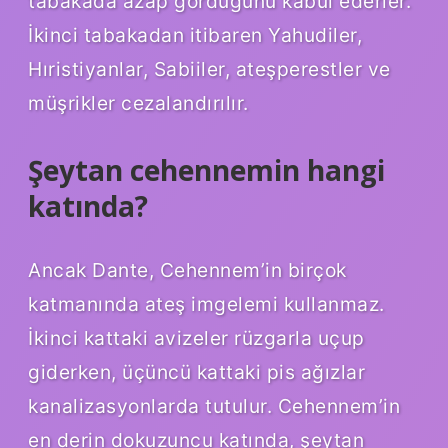
tabakada azap gördüğünü kabul ederler.
İkinci tabakadan itibaren Yahudiler,
Hıristiyanlar, Sabiiler, ateşperestler ve
müşrikler cezalandırılır.
Şeytan cehennemin hangi
katında?
Ancak Dante, Cehennem’in birçok
katmanında ateş imgelemi kullanmaz.
İkinci kattaki avizeler rüzgarla uçup
giderken, üçüncü kattaki pis ağızlar
kanalizasyonlarda tutulur. Cehennem’in
en derin dokuzuncu katında, şeytan