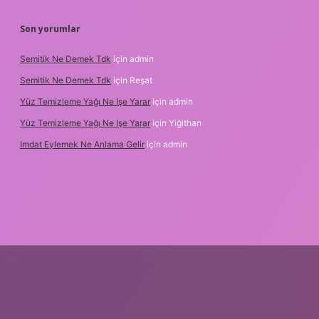
Son yorumlar
Semitik Ne Demek Tdk
için
admin
Semitik Ne Demek Tdk
için
Reşat
Yüz Temizleme Yağı Ne Işe Yarar
için
admin
Yüz Temizleme Yağı Ne Işe Yarar
için
Yiğithan
Imdat Eylemek Ne Anlama Gelir
için
admin
iş