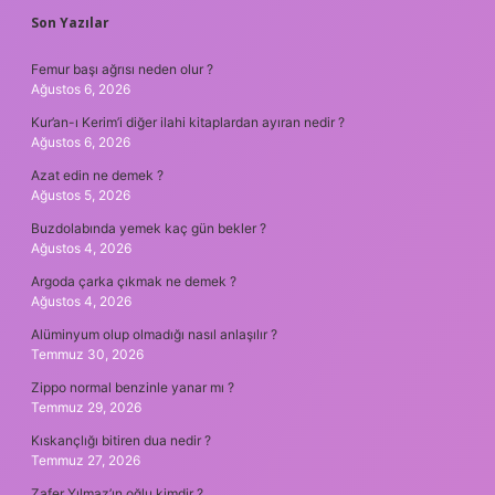
SIDEBAR
Son Yazılar
Femur başı ağrısı neden olur ?
Ağustos 6, 2026
Kur’an-ı Kerim’i diğer ilahi kitaplardan ayıran nedir ?
Ağustos 6, 2026
Azat edin ne demek ?
Ağustos 5, 2026
Buzdolabında yemek kaç gün bekler ?
Ağustos 4, 2026
Argoda çarka çıkmak ne demek ?
Ağustos 4, 2026
Alüminyum olup olmadığı nasıl anlaşılır ?
Temmuz 30, 2026
Zippo normal benzinle yanar mı ?
Temmuz 29, 2026
Kıskançlığı bitiren dua nedir ?
Temmuz 27, 2026
Zafer Yılmaz’ın oğlu kimdir ?