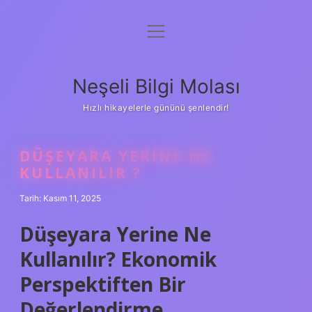
menüyü
Anasayfa
aç
Gizlilik Politikası
Neşeli Bilgi Molası
Yasal Uyarı
Hızlı hikayelerle gününü şenlendir!
Hakkımızda
DÜŞEYARA YERINE NE
KULLANILIR ?
Tarih: Kasım 11, 2025
Düşeyara Yerine Ne
Kullanılır? Ekonomik
Perspektiften Bir
Değerlendirme